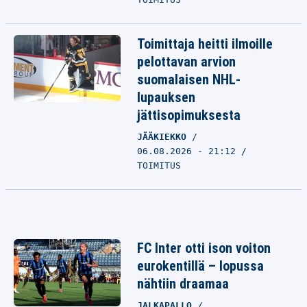
Toimittaja heitti ilmoille
pelottavan arvion
suomalaisen NHL-
lupauksen
jättisopimuksesta
JÄÄKIEKKO
06.08.2026 - 21:12
TOIMITUS
FC Inter otti ison voiton
eurokentillä – lopussa
nähtiin draamaa
JALKAPALLO