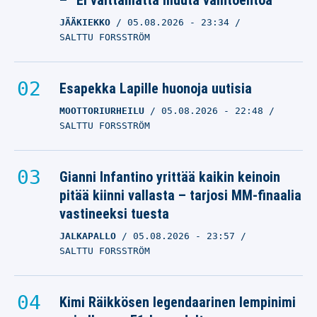
– ”Ei välttämättä muuta vaihtoehtoa”
JÄÄKIEKKO
05.08.2026
- 23:34
SALTTU FORSSTRÖM
Esapekka Lapille huonoja uutisia
MOOTTORIURHEILU
05.08.2026
- 22:48
SALTTU FORSSTRÖM
Gianni Infantino yrittää kaikin keinoin
pitää kiinni vallasta – tarjosi MM-finaalia
vastineeksi tuesta
JALKAPALLO
05.08.2026
- 23:57
SALTTU FORSSTRÖM
Kimi Räikkösen legendaarinen lempinimi