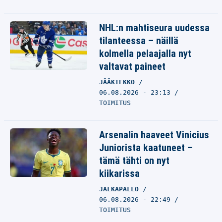
NHL:n mahtiseura uudessa
tilanteessa – näillä
kolmella pelaajalla nyt
valtavat paineet
JÄÄKIEKKO
06.08.2026 - 23:13
TOIMITUS
Arsenalin haaveet Vinicius
Juniorista kaatuneet –
tämä tähti on nyt
kiikarissa
JALKAPALLO
06.08.2026 - 22:49
TOIMITUS