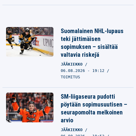
Suomalainen NHL-lupaus
teki jättimäisen
sopimuksen – sisältää
valtavia riskejä
JÄÄKIEKKO
06.08.2026 - 19:12
TOIMITUS
SM-liigaseura pudotti
pöytään sopimusuutisen –
seurapomolta melkoinen
arvio
JÄÄKIEKKO