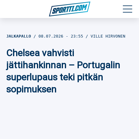
Moottoriurheilu
JALKAPALLO
08.07.2026
- 23:55
VILLE HIRVONEN
Jääkiekko
Chelsea vahvisti
Jalkapallo
jättihankinnan – Portugalin
superlupaus teki pitkän
Yleisurheilu
sopimuksen
Talviurheilu
Muu urheilu
SPORTIVO TV