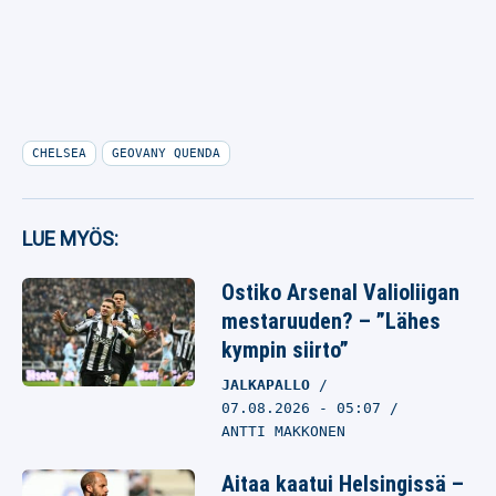
CHELSEA
GEOVANY QUENDA
LUE MYÖS:
Ostiko Arsenal Valioliigan
mestaruuden? – ”Lähes
kympin siirto”
JALKAPALLO
07.08.2026
- 05:07
ANTTI MAKKONEN
Aitaa kaatui Helsingissä –