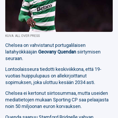
KUVA: ALL OVER PRESS
Chelsea on vahvistanut portugalilaisen
laitahyökkääjän
Geovany Quendan
siirtymisen
seuraan.
Lontoolaisseura tiedotti keskiviikkona, että 19-
vuotias huippulupaus on allekirjoittanut
sopimuksen, joka ulottuu kesään 2034 asti.
Chelsea ei kertonut siirtosummaa, mutta useiden
mediatietojen mukaan Sporting CP saa pelaajasta
noin 50 miljoonan euron korvauksen.
Quenda saapuu Stamford Bridgelle vahvan