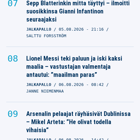
Sepp Blatterinkin mitta täyttyi – ilmoitti
suosikkinsa Gianni Infantinon
seuraajaksi
JALKAPALLO
05.08.2026
- 21:16
SALTTU FORSSTRÖM
Lionel Messi teki paluun ja iski kaksi
maalia – vastustajan valmentaja
antautui: ”maailman paras”
JALKAPALLO
06.08.2026
- 08:42
JANNE NIEMENMAA
Arsenalin pelaajat räyhäsivät Dublinissa
– Mikel Arteta: ”He olivat todella
vihaisia”
JALKAPALLO
06.08.2026
- 14:42