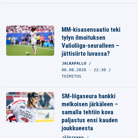
MM-kisasensaatio teki
tylyn ilmoituksen
Valioliiga-seuralleen –
jättisiirto luvassa?
JALKAPALLO
06.08.2026 - 22:30
TOIMITUS
SM-liigaseura hankki
melkoisen järkäleen –
samalla tehtiin kova
paljastus ensi kauden
joukkueesta
JÄÄKIEKKO