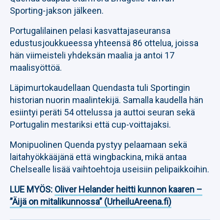
Sporting-jakson jälkeen.
Portugalilainen pelasi kasvattajaseuransa
edustusjoukkueessa yhteensä 86 ottelua, joissa
hän viimeisteli yhdeksän maalia ja antoi 17
maalisyöttöä.
Läpimurtokaudellaan Quendasta tuli Sportingin
historian nuorin maalintekijä. Samalla kaudella hän
esiintyi peräti 54 ottelussa ja auttoi seuran sekä
Portugalin mestariksi että cup-voittajaksi.
Monipuolinen Quenda pystyy pelaamaan sekä
laitahyökkääjänä että wingbackina, mikä antaa
Chelsealle lisää vaihtoehtoja useisiin pelipaikkoihin.
LUE MYÖS:
Oliver Helander heitti kunnon kaaren –
”Äijä on mitalikunnossa” (UrheiluAreena.fi)