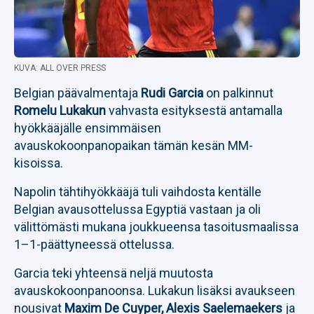
KUVA: ALL OVER PRESS
Belgian päävalmentaja
Rudi Garcia
on palkinnut
Romelu Lukakun
vahvasta esityksestä antamalla
hyökkääjälle ensimmäisen
avauskokoonpanopaikan tämän kesän MM-
kisoissa.
Napolin tähtihyökkääjä tuli vaihdosta kentälle
Belgian avausottelussa Egyptiä vastaan ja oli
välittömästi mukana joukkueensa tasoitusmaalissa
1–1-päättyneessä ottelussa.
Garcia teki yhteensä neljä muutosta
avauskokoonpanoonsa. Lukakun lisäksi avaukseen
nousivat
Maxim De Cuyper,
Alexis Saelemaekers
ja