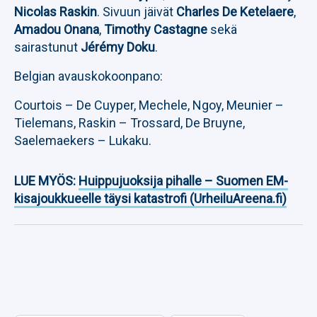
Nicolas Raskin
. Sivuun jäivät
Charles De Ketelaere
,
Amadou Onana
,
Timothy Castagne
sekä
sairastunut
Jérémy Doku
.
Belgian avauskokoonpano:
Courtois – De Cuyper, Mechele, Ngoy, Meunier –
Tielemans, Raskin – Trossard, De Bruyne,
Saelemaekers – Lukaku.
LUE MYÖS:
Huippujuoksija pihalle – Suomen EM-
kisajoukkueelle täysi katastrofi (UrheiluAreena.fi)