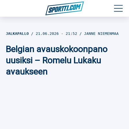
Moottoriurheilu
JALKAPALLO
21.06.2026
- 21:52
JANNE NIEMENMAA
Jääkiekko
Belgian avauskokoonpano
Jalkapallo
uusiksi – Romelu Lukaku
avaukseen
Yleisurheilu
Talviurheilu
Muu urheilu
SPORTIVO TV