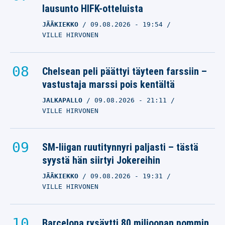
lausunto HIFK-otteluista
JÄÄKIEKKO
09.08.2026
- 19:54
VILLE HIRVONEN
Chelsean peli päättyi täyteen farssiin –
vastustaja marssi pois kentältä
JALKAPALLO
09.08.2026
- 21:11
VILLE HIRVONEN
SM-liigan ruutitynnyri paljasti – tästä
syystä hän siirtyi Jokereihin
JÄÄKIEKKO
09.08.2026
- 19:31
VILLE HIRVONEN
Barcelona rysäytti 80 miljoonan pommin