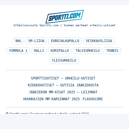
Urheilusivusto Sportti.com | Suomen parhaat urheilu-uutiset
NHL
SM-LIIGA
EUROJALKAPALLO
VEIKKAUSLIIGA
FORMULA 1
RALLI
KORIPALLO
TALVIURHEILU
TENNIS
YLEISURHEILU
SPORTTIUUTISET – URHEILU-UUTISET
KIEKKOUUTISET – UUTISIA JÄÄKIEKOSTA
JÄÄKIEKON MM-KISAT 2025 – LEIJONAT
HUUHKAJIEN MM-KARSINNAT 2025
FLASHSCORE
© Sportti.com | Suomen parhaat urheilu-uutiset 2026
TIETOA MEISTÄ
/
🇬🇧 SPORTIVO NETWORK
/
KÄYTTÖEHDOT