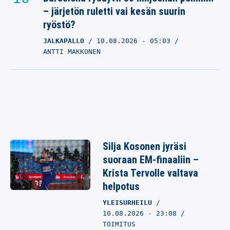
– järjetön ruletti vai kesän suurin
ryöstö?
JALKAPALLO
10.08.2026
- 05:03
ANTTI MAKKONEN
Silja Kosonen jyräsi
suoraan EM-finaaliin –
Krista Tervolle valtava
helpotus
YLEISURHEILU
10.08.2026 - 23:08
TOIMITUS