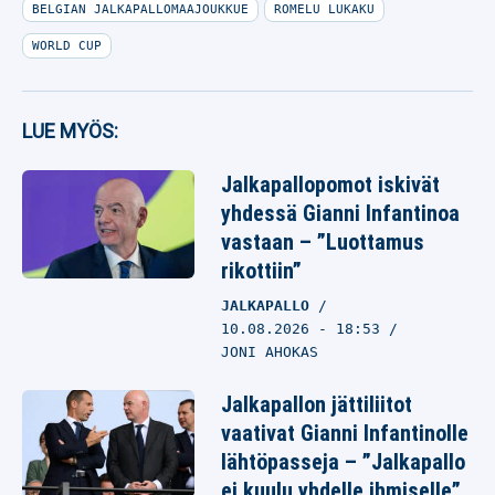
BELGIAN JALKAPALLOMAAJOUKKUE
ROMELU LUKAKU
WORLD CUP
LUE MYÖS:
Jalkapallopomot iskivät
yhdessä Gianni Infantinoa
vastaan – ”Luottamus
rikottiin”
JALKAPALLO
10.08.2026
- 18:53
JONI AHOKAS
Jalkapallon jättiliitot
vaativat Gianni Infantinolle
lähtöpasseja – ”Jalkapallo
ei kuulu yhdelle ihmiselle”