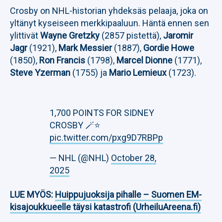
Crosby on NHL-historian yhdeksäs pelaaja, joka on
yltänyt kyseiseen merkkipaaluun. Häntä ennen sen
ylittivät
Wayne Gretzky
(2857 pistettä),
Jaromir
Jagr
(1921),
Mark Messier
(1887),
Gordie Howe
(1850),
Ron Francis
(1798),
Marcel Dionne
(1771),
Steve Yzerman
(1755) ja
Mario Lemieux
(1723).
1,700 POINTS FOR SIDNEY
CROSBY 🪄⭐
pic.twitter.com/pxg9D7RBPp
— NHL (@NHL)
October 28,
2025
LUE MYÖS:
Huippujuoksija pihalle – Suomen EM-
kisajoukkueelle täysi katastrofi (UrheiluAreena.fi)