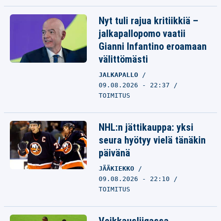
Nyt tuli rajua kritiikkiä –
jalkapallopomo vaatii
Gianni Infantino eroamaan
välittömästi
JALKAPALLO
09.08.2026 - 22:37
TOIMITUS
NHL:n jättikauppa: yksi
seura hyötyy vielä tänäkin
päivänä
JÄÄKIEKKO
09.08.2026 - 22:10
TOIMITUS