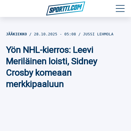
Moottoriurheilu
JÄÄKIEKKO
28.10.2025
- 05:08
JUSSI LEHMOLA
Jääkiekko
Yön NHL-kierros: Leevi
Jalkapallo
Meriläinen loisti, Sidney
Crosby komeaan
Yleisurheilu
merkkipaaluun
Talviurheilu
Muu urheilu
SPORTIVO TV