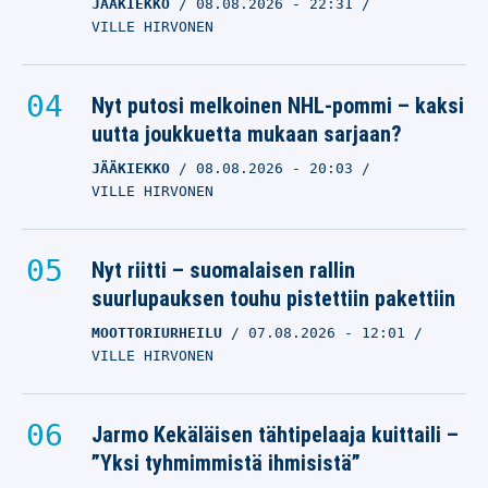
JÄÄKIEKKO
08.08.2026
- 22:31
VILLE HIRVONEN
Nyt putosi melkoinen NHL-pommi – kaksi
uutta joukkuetta mukaan sarjaan?
JÄÄKIEKKO
08.08.2026
- 20:03
VILLE HIRVONEN
Nyt riitti – suomalaisen rallin
suurlupauksen touhu pistettiin pakettiin
MOOTTORIURHEILU
07.08.2026
- 12:01
VILLE HIRVONEN
Jarmo Kekäläisen tähtipelaaja kuittaili –
”Yksi tyhmimmistä ihmisistä”