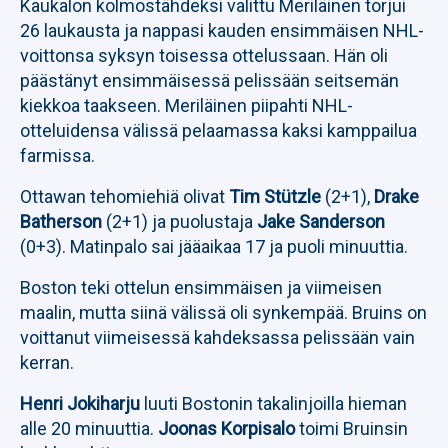
Kaukalon kolmostähdeksi valittu Meriläinen torjui
26 laukausta ja nappasi kauden ensimmäisen NHL-
voittonsa syksyn toisessa ottelussaan. Hän oli
päästänyt ensimmäisessä pelissään seitsemän
kiekkoa taakseen. Meriläinen piipahti NHL-
otteluidensa välissä pelaamassa kaksi kamppailua
farmissa.
Ottawan tehomiehiä olivat
Tim Stützle
(2+1),
Drake
Batherson
(2+1) ja puolustaja
Jake Sanderson
(0+3). Matinpalo sai jääaikaa 17 ja puoli minuuttia.
Boston teki ottelun ensimmäisen ja viimeisen
maalin, mutta siinä välissä oli synkempää. Bruins on
voittanut viimeisessä kahdeksassa pelissään vain
kerran.
Henri Jokiharju
luuti Bostonin takalinjoilla hieman
alle 20 minuuttia.
Joonas Korpisalo
toimi Bruinsin