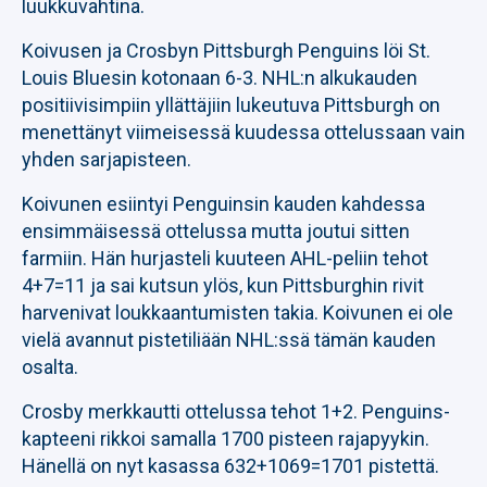
luukkuvahtina.
Koivusen ja Crosbyn Pittsburgh Penguins löi St.
Louis Bluesin kotonaan 6-3. NHL:n alkukauden
positiivisimpiin yllättäjiin lukeutuva Pittsburgh on
menettänyt viimeisessä kuudessa ottelussaan vain
yhden sarjapisteen.
Koivunen esiintyi Penguinsin kauden kahdessa
ensimmäisessä ottelussa mutta joutui sitten
farmiin. Hän hurjasteli kuuteen AHL-peliin tehot
4+7=11 ja sai kutsun ylös, kun Pittsburghin rivit
harvenivat loukkaantumisten takia. Koivunen ei ole
vielä avannut pistetiliään NHL:ssä tämän kauden
osalta.
Crosby merkkautti ottelussa tehot 1+2. Penguins-
kapteeni rikkoi samalla 1700 pisteen rajapyykin.
Hänellä on nyt kasassa 632+1069=1701 pistettä.