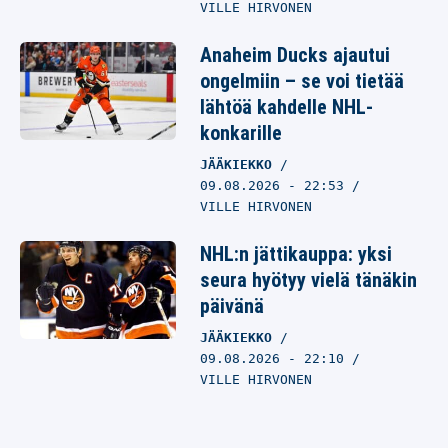
VILLE HIRVONEN
Anaheim Ducks ajautui
ongelmiin – se voi tietää
lähtöä kahdelle NHL-
konkarille
JÄÄKIEKKO
09.08.2026
- 22:53
VILLE HIRVONEN
NHL:n jättikauppa: yksi
seura hyötyy vielä tänäkin
päivänä
JÄÄKIEKKO
09.08.2026
- 22:10
VILLE HIRVONEN