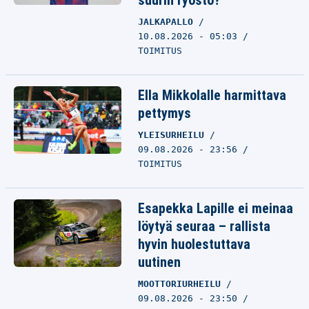
suurin ryöstö?
JALKAPALLO
10.08.2026 - 05:03
TOIMITUS
Ella Mikkolalle harmittava
pettymys
YLEISURHEILU
09.08.2026 - 23:56
TOIMITUS
Esapekka Lapille ei meinaa
löytyä seuraa – rallista
hyvin huolestuttava
uutinen
MOOTTORIURHEILU
09.08.2026 - 23:50