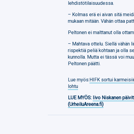
lehdistötilaisuudessa.
– Kolmas erä ei aivan sitä meidä
mukaan mitään. Vähän ottaa patti
Peltonen ei malttanut olla otta
– Mahtava ottelu. Siellä vähän lin
rispektiä peliä kohtaan ja olla s
kunnolla. Mutta ei tässä voi muu
Peltonen päätti.
Lue myös:
HIFK sortui karmeisii
lohtu
LUE MYÖS:
Iivo Niskanen päivit
(UrheiluAreena.fi)