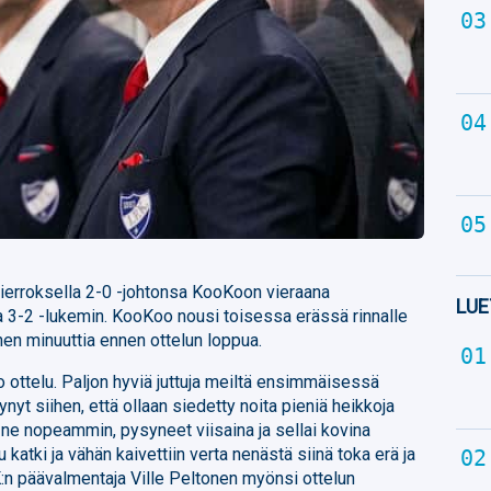
kierroksella 2-0 -johtonsa KooKoon vieraana
LUE
lta 3-2 -lukemin. KooKoo nousi toisessa erässä rinnalle
enen minuuttia ennen ottelun loppua.
eno ottelu. Paljon hyviä juttuja meiltä ensimmäisessä
nyt siihen, että ollaan siedetty noita pieniä heikkoja
 ne nopeammin, pysyneet viisaina ja sellai kovina
 katki ja vähän kaivettiin verta nenästä siinä toka erä ja
:n päävalmentaja Ville Peltonen myönsi ottelun