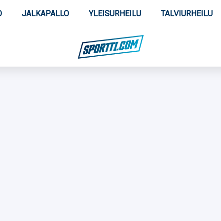
O
JALKAPALLO
YLEISURHEILU
TALVIURHEILU