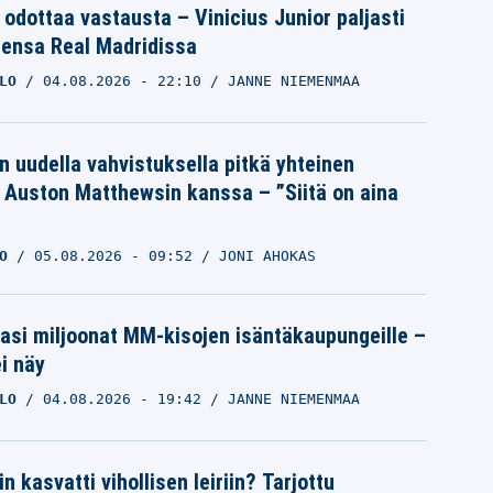
 odottaa vastausta – Vinicius Junior paljasti
eensa Real Madridissa
LO
04.08.2026
- 22:10
JANNE NIEMENMAA
n uudella vahvistuksella pitkä yhteinen
a Auston Matthewsin kanssa – ”Siitä on aina
O
05.08.2026
- 09:52
JONI AHOKAS
pasi miljoonat MM-kisojen isäntäkaupungeille –
i näy
LO
04.08.2026
- 19:42
JANNE NIEMENMAA
n kasvatti vihollisen leiriin? Tarjottu