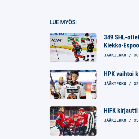
Facebook
LUE MYÖS:
Twitter
349 SHL-ottel
Kiekko-Espo
Whatsapp
JÄÄKIEKKO
06
HPK vaihtoi k
JÄÄKIEKKO
05
HIFK kirjautt
JÄÄKIEKKO
05