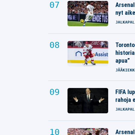
Arsenal
nyt aik
JALKAPAL
Toronto
histori
apua”
JÄÄKIEKK
FIFA lu
rahoja e
JALKAPAL
Arsenali