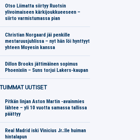
Otso Liimatta siirtyy Ruotsin
ylivoimaiseen kärkijoukkueeseen –
siirto varmistumassa pian
Jalkapallo
06.08.2026
Toimitus
Christian Norgaard jäi penkille
mestaruusjuhlissa – nyt hän löi hynttyyt
yhteen Moyesin kanssa
Jalkapallo
06.08.2026
Toimitus
Dillon Brooks jättimäinen sopimus
Phoenixiin – Suns torjui Lakers-kaupan
Muu urheilu
06.08.2026
Toimitus
TUIMMAT UUTISET
Pitkän linjan Aston Martin -avainmies
lähtee – yli 10 vuotta samassa tallissa
päättyy
Real Madrid iski Vinicius Jr.:lle huiman
hintalapun