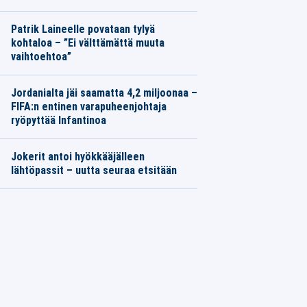
Patrik Laineelle povataan tylyä
kohtaloa – ”Ei välttämättä muuta
vaihtoehtoa”
Jordanialta jäi saamatta 4,2 miljoonaa –
FIFA:n entinen varapuheenjohtaja
ryöpyttää Infantinoa
Jokerit antoi hyökkääjälleen
lähtöpassit – uutta seuraa etsitään