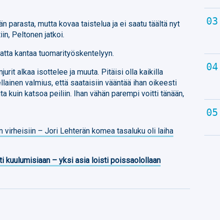
n parasta, mutta kovaa taistelua ja ei saatu täältä nyt
in, Peltonen jatkoi.
matta kantaa tuomarityöskentelyyn.
jurit alkaa isottelee ja muuta. Pitäisi olla kaikilla
ellainen valmius, että saataisiin vääntää ihan oikeesti
ta kuin katsoa peiliin. Ihan vähän parempi voitti tänään,
n virheisiin – Jori Lehterän komea tasaluku oli laiha
ti kuulumisiaan – yksi asia loisti poissaolollaan