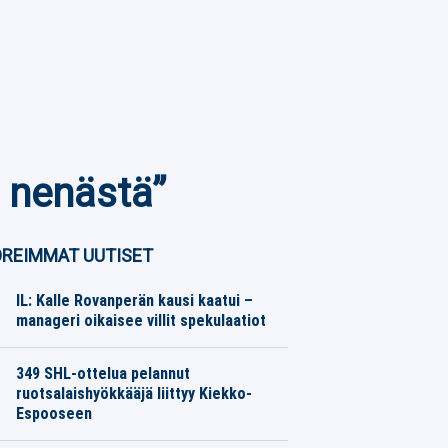
ta nenästä”
REIMMAT UUTISET
IL: Kalle Rovanperän kausi kaatui –
manageri oikaisee villit spekulaatiot
Moottoriurheilu
06.08.2026
Toimitus
349 SHL-ottelua pelannut
ruotsalaishyökkääjä liittyy Kiekko-
Espooseen
Jääkiekko
06.08.2026
Toimitus