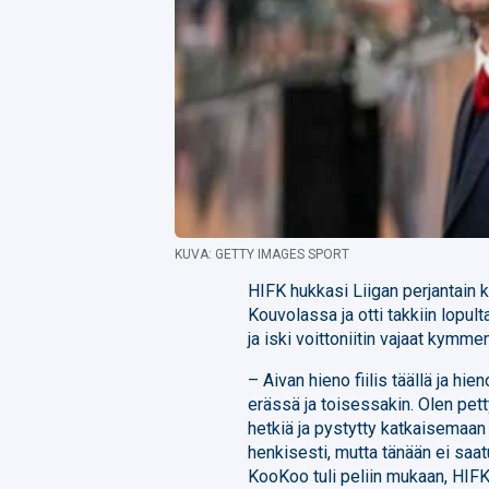
KUVA: GETTY IMAGES SPORT
HIFK hukkasi Liigan perjantain 
Kouvolassa ja otti takkiin lopu
ja iski voittoniitin vajaat kymm
– Aivan hieno fiilis täällä ja hi
erässä ja toisessakin. Olen petty
hetkiä ja pystytty katkaisemaan
henkisesti, mutta tänään ei saatu
KooKoo tuli peliin mukaan, HIFK