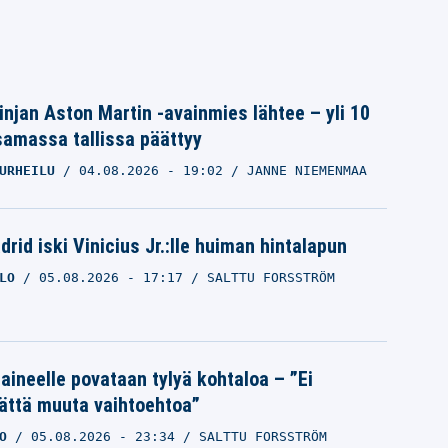
linjan Aston Martin -avainmies lähtee – yli 10
samassa tallissa päättyy
URHEILU
04.08.2026
- 19:02
JANNE NIEMENMAA
rid iski Vinicius Jr.:lle huiman hintalapun
LO
05.08.2026
- 17:17
SALTTU FORSSTRÖM
Laineelle povataan tylyä kohtaloa – ”Ei
ättä muuta vaihtoehtoa”
O
05.08.2026
- 23:34
SALTTU FORSSTRÖM