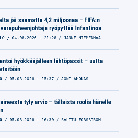
alta jäi saamatta 4,2 miljoonaa – FIFA:n
 varapuheenjohtaja ryöpyttää Infantinoa
LO
04.08.2026
- 21:28
JANNE NIEMENMAA
 antoi hyökkääjälleen lähtöpassit – uutta
etsitään
O
05.08.2026
- 15:37
JONI AHOKAS
aineesta tyly arvio – tällaista roolia hänelle
an
O
05.08.2026
- 16:30
SALTTU FORSSTRÖM