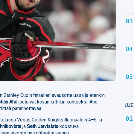
n Stanley Cupin finaalien avausottelussa ja etenkin
tian Aho
joutuivat kovan kritiikin kohteeksi. Aho
LUE
riittää parannettavaa.
ottelussa Vegas Golden Knightsille maalein 4–5, ja
hnikovista
ja
Seth Jarvisista
koostuva
lleen arvostelun kohteeksi vaisun