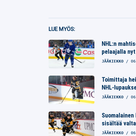
Facebook
LUE MYÖS:
Twitter
NHL:n mahtise
pelaajalla nyt
Whatsapp
JÄÄKIEKKO
06
Toimittaja he
NHL-lupaukse
JÄÄKIEKKO
06
Suomalainen 
sisältää valta
JÄÄKIEKKO
06