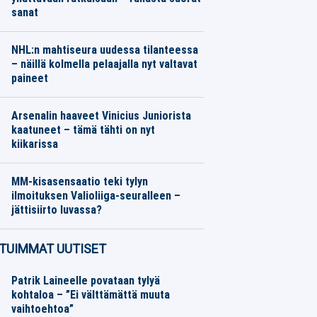
sanat
Jalkapallo
06.08.2026
Toimitus
NHL:n mahtiseura uudessa tilanteessa
– näillä kolmella pelaajalla nyt valtavat
paineet
Jääkiekko
06.08.2026
Toimitus
Arsenalin haaveet Vinicius Juniorista
kaatuneet – tämä tähti on nyt
kiikarissa
Jalkapallo
06.08.2026
Toimitus
MM-kisasensaatio teki tylyn
ilmoituksen Valioliiga-seuralleen –
jättisiirto luvassa?
Jalkapallo
06.08.2026
Toimitus
TUIMMAT UUTISET
Patrik Laineelle povataan tylyä
kohtaloa – ”Ei välttämättä muuta
vaihtoehtoa”