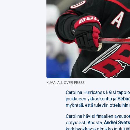
KUVA: ALL OVER PRESS
Carolina Hurricanes kärsi tappio
joukkueen ykköskenttä ja
Sebas
myöntää, että tuleviin otteluihin 
Carolina hävisi finaalien avaus
erityisesti Ahosta,
Andrei Svets
kärkihyökkäyskolmikko joutui jä