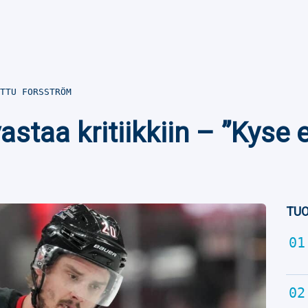
TTU FORSSTRÖM
staa kritiikkiin – ”Kyse e
TUO