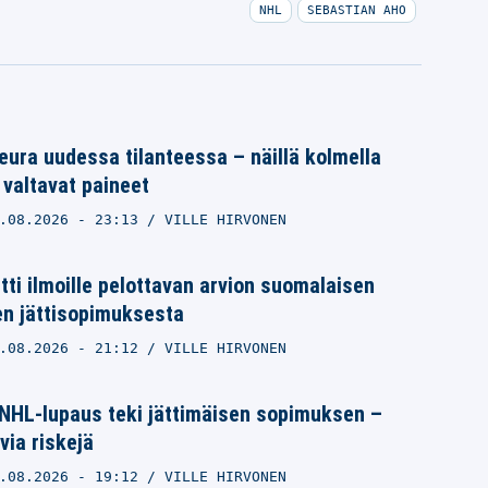
NHL
SEBASTIAN AHO
ura uudessa tilanteessa – näillä kolmella
 valtavat paineet
.08.2026
- 23:13
VILLE HIRVONEN
itti ilmoille pelottavan arvion suomalaisen
n jättisopimuksesta
.08.2026
- 21:12
VILLE HIRVONEN
NHL-lupaus teki jättimäisen sopimuksen –
via riskejä
.08.2026
- 19:12
VILLE HIRVONEN