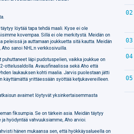
ta.
täytyy löytää tapa tehdä maali. Kyse ei ole
ittäisimme kovempaa. Sillä ei ole merkitystä. Meidän on
sa peleissä ja auttamaan joukkuetta sitä kautta. Meidän
 Aho sanoi NHL:n verkkosivuilla.
t puhuttaneet läpi pudotuspelien, vaikka joukkue on
–2-ottelusaldolla. Avausfinaalissa sekä Aho että
yhden laukauksen kohti maalia. Jarvis puolestaan jätti
 käyttämättä yrittäessään syöttää ketjukavereilleen.
ratkaisun avaimet löytyvät yksinkertaisemmasta
eman fiksumpia. Se on tärkein asia. Meidän täytyy
 ja hyödyntää vahvuuksiamme, Aho arvioi.
ahvisti hänen mukaansa sen, että hyökkäysalueella on