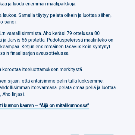
kaa ja luoda enemmän maalipaikkoja.
 laukoa. Samalla täytyy pelata oikein ja luottaa siihen,
ho sanoi.
L:n vaarallisimmista. Aho keräsi 79 ottelussa 80
tä ja Jarvis 66 pistettä. Pudotuspeleissä maalinteko on
aikeampaa. Ketjun ensimmäinen tasaviisikoin syntynyt
nssin finaalisarjan avausottelussa.
ja korostaa itseluottamuksen merkitystä.
en sijaan, että antaisimme pelin tulla luoksemme.
hdollisimman itsevarmana, pelata omaa peliä ja luottaa
 Aho linjasi.
ti kunnon kaaren – ”Äijä on mitalikunnossa”