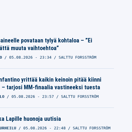
Laineelle povataan tylyä kohtaloa – ”Ei
ättä muuta vaihtoehtoa”
O
05.08.2026
- 23:34
SALTTU FORSSTRÖM
nfantino yrittää kaikin keinoin pitää kiinni
a – tarjosi MM-finaalia vastineeksi tuesta
LO
05.08.2026
- 23:57
SALTTU FORSSTRÖM
a Lapille huonoja uutisia
URHEILU
05.08.2026
- 22:48
SALTTU FORSSTRÖM