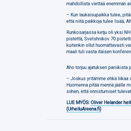
mahdollista viettää enemmän ai
– Kun laukaisupaikka tulee, pitää
että niitä paikkoja tulee lisää, A
Runkosarjassa ketju oli yksi NH
pistettä, Svetshnikov 70 pistet
kuitenkin ollut huomattavasti v
maali tuli vasta itäisen konfere
Aho torjuu ajatuksen paniikista 
– Joskus yritämme ehkä liikaa s
Huomenna pitää mennä jäälle ma
siihen, että onnistumiset tulevat,
LUE MYÖS:
Oliver Helander heit
(UrheiluAreena.fi)