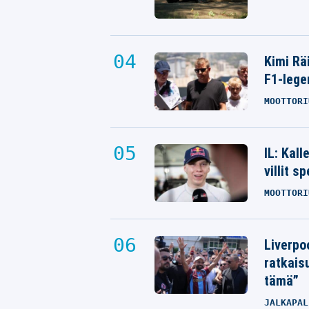
Kimi Rä
F1-lege
MOOTTORI
IL: Kal
villit s
MOOTTORI
Liverpo
ratkais
tämä”
JALKAPAL