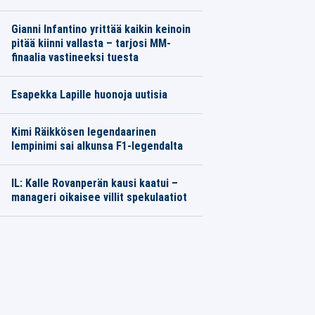
Gianni Infantino yrittää kaikin keinoin
pitää kiinni vallasta – tarjosi MM-
finaalia vastineeksi tuesta
Esapekka Lapille huonoja uutisia
Kimi Räikkösen legendaarinen
lempinimi sai alkunsa F1-legendalta
IL: Kalle Rovanperän kausi kaatui –
manageri oikaisee villit spekulaatiot