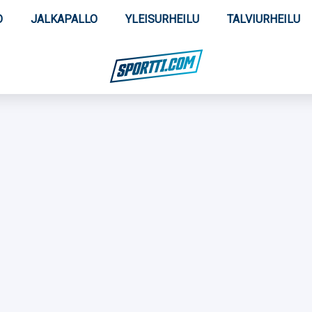
O
JALKAPALLO
YLEISURHEILU
TALVIURHEILU