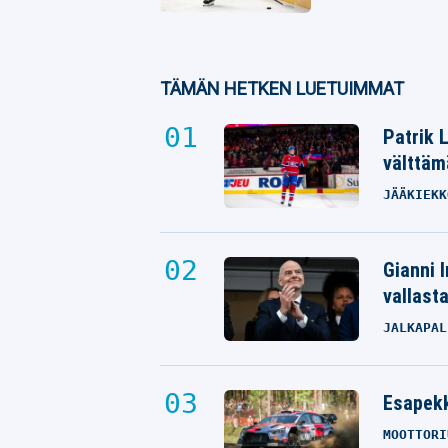
TÄMÄN HETKEN LUETUIMMAT
Patrik 
välttäm
JÄÄKIEKK
Gianni I
vallast
JALKAPAL
Esapekk
MOOTTORI