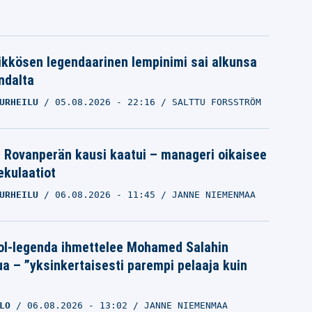
ikkösen legendaarinen lempinimi sai alkunsa
ndalta
URHEILU
05.08.2026
- 22:16
SALTTU FORSSTRÖM
le Rovanperän kausi kaatui – manageri oikaisee
pekulaatiot
URHEILU
06.08.2026
- 11:45
JANNE NIEMENMAA
ol-legenda ihmettelee Mohamed Salahin
ua – ”yksinkertaisesti parempi pelaaja kuin
LO
06.08.2026
- 13:02
JANNE NIEMENMAA