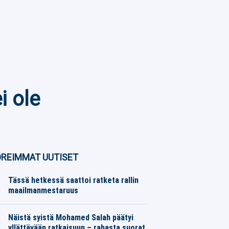
i ole
REIMMAT UUTISET
Tässä hetkessä saattoi ratketa rallin
maailmanmestaruus
Moottoriurheilu
06.08.2026
Toimitus
Näistä syistä Mohamed Salah päätyi
yllättävään ratkaisuun – rahasta suorat