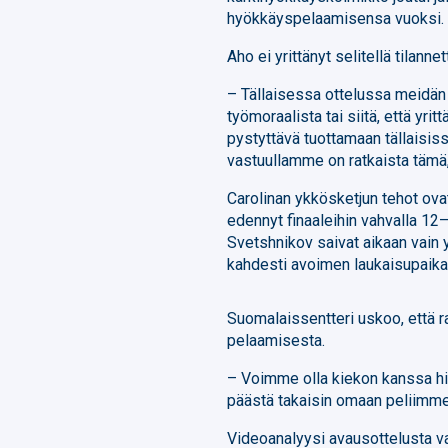
hyökkäyspelaamisensa vuoksi.
Aho ei yrittänyt selitellä tilannet
– Tällaisessa ottelussa meidän 
työmoraalista tai siitä, että yr
pystyttävä tuottamaan tällaisis
vastuullamme on ratkaista tämä,
Carolinan ykkösketjun tehot ova
edennyt finaaleihin vahvalla 12
Svetshnikov saivat aikaan vain 
kahdesti avoimen laukaisupaikan
Suomalaissentteri uskoo, että 
pelaamisesta.
– Voimme olla kiekon kanssa hi
päästä takaisin omaan peliimme
Videoanalyysi avausottelusta v