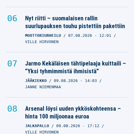
Nyt riitti – suomalaisen rallin
suurlupauksen touhu pistettiin pakettiin
MOOTTORIURHEILU
07.08.2026
- 12:01
VILLE HIRVONEN
Jarmo Kekäläisen tähtipelaaja kuittaili –
”Yksi tyhmimmistä ihmisistä”
JÄÄKIEKKO
09.08.2026
- 14:03
JANNE NIEMENMAA
Arsenal löysi uuden ykköskohteensa –
hinta 100 miljoonaa euroa
JALKAPALLO
09.08.2026
- 17:12
VILLE HIRVONEN