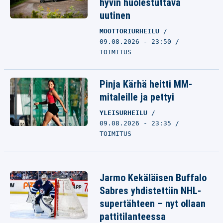
hyvin huolestuttava
uutinen
MOOTTORIURHEILU
09.08.2026 - 23:50
TOIMITUS
Pinja Kärhä heitti MM-
mitaleille ja pettyi
YLEISURHEILU
09.08.2026 - 23:35
TOIMITUS
Jarmo Kekäläisen Buffalo
Sabres yhdistettiin NHL-
supertähteen – nyt ollaan
pattitilanteessa