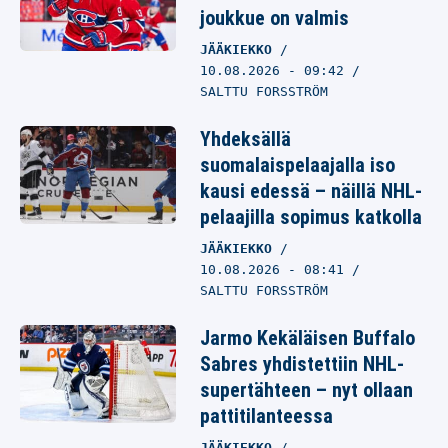
joukkue on valmis
JÄÄKIEKKO
10.08.2026
- 09:42
SALTTU FORSSTRÖM
Yhdeksällä
suomalaispelaajalla iso
kausi edessä – näillä NHL-
pelaajilla sopimus katkolla
JÄÄKIEKKO
10.08.2026
- 08:41
SALTTU FORSSTRÖM
Jarmo Kekäläisen Buffalo
Sabres yhdistettiin NHL-
supertähteen – nyt ollaan
pattitilanteessa
JÄÄKIEKKO