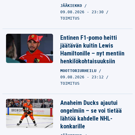
JÄÄKIEKKO
09.08.2026 - 23:30
TOIMITUS
Entinen F1-pomo heitti
jäätävän kuitin Lewis
Hamiltonille – nyt mentiin
henkilökohtaisuuksiin
MOOTTORIURHEILU
09.08.2026 - 23:12
TOIMITUS
Anaheim Ducks ajautui
ongelmiin – se voi tietää
lähtöä kahdelle NHL-
konkarille