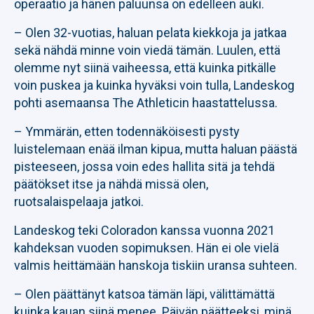
operaatio ja hänen paluunsa on edelleen auki.
– Olen 32-vuotias, haluan pelata kiekkoja ja jatkaa
sekä nähdä minne voin viedä tämän. Luulen, että
olemme nyt siinä vaiheessa, että kuinka pitkälle
voin puskea ja kuinka hyväksi voin tulla, Landeskog
pohti asemaansa The Athleticin haastattelussa.
– Ymmärän, etten todennäköisesti pysty
luistelemaan enää ilman kipua, mutta haluan päästä
pisteeseen, jossa voin edes hallita sitä ja tehdä
päätökset itse ja nähdä missä olen,
ruotsalaispelaaja jatkoi.
Landeskog teki Coloradon kanssa vuonna 2021
kahdeksan vuoden sopimuksen. Hän ei ole vielä
valmis heittämään hanskoja tiskiin uransa suhteen.
– Olen päättänyt katsoa tämän läpi, välittämättä
kuinka kauan siinä menee. Päivän päätteeksi, minä