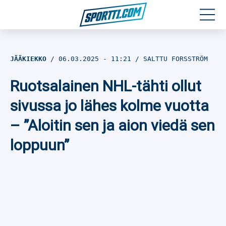
Moottoriurheilu
JÄÄKIEKKO
06.03.2025
- 11:21
SALTTU FORSSTRÖM
Jääkiekko
Ruotsalainen NHL-tähti ollut
Jalkapallo
sivussa jo lähes kolme vuotta
– ”Aloitin sen ja aion viedä sen
Yleisurheilu
loppuun”
Talviurheilu
Muu urheilu
SPORTIVO TV