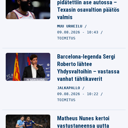
pidätettiin ase autossa –
Texasin osavaltion päätös
valmis
MUU URHEILU
09.08.2026 - 10:43
TOIMITUS
Barcelona-legenda Sergi
Roberto lähtee
Yhdysvaltoihin – vastassa
vanhat tähtikaverit
JALKAPALLO
09.08.2026 - 10:22
TOIMITUS
Matheus Nunes kertoi
vastustaneensa uutta