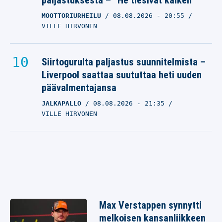
paljastuksesta – ”He tiesivät kaiken”
MOOTTORIURHEILU
08.08.2026
- 20:55
VILLE HIRVONEN
Siirtogurulta paljastus suunnitelmista –
Liverpool saattaa suututtaa heti uuden
päävalmentajansa
JALKAPALLO
08.08.2026
- 21:35
VILLE HIRVONEN
Max Verstappen synnytti
melkoisen kansanliikkeen