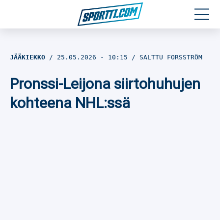
Moottoriurheilu
JÄÄKIEKKO
25.05.2026
- 10:15
SALTTU FORSSTRÖM
Jääkiekko
Pronssi-Leijona siirtohuhujen
Jalkapallo
kohteena NHL:ssä
Yleisurheilu
Talviurheilu
Muu urheilu
SPORTIVO TV