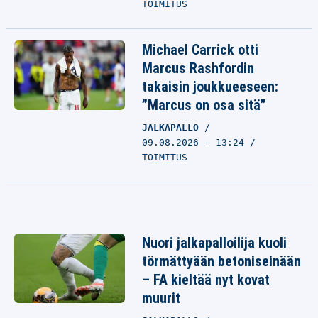
TOIMITUS
Michael Carrick otti
Marcus Rashfordin
takaisin joukkueeseen:
”Marcus on osa sitä”
JALKAPALLO
09.08.2026 - 13:24
TOIMITUS
Nuori jalkapalloilija kuoli
törmättyään betoniseinään
– FA kieltää nyt kovat
muurit