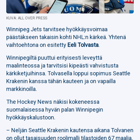
KUVA: ALL OVER PRESS
Winnipeg Jets tarvitsee hyökkäysvoimaa
päästäkseen takaisin kohti NHL:n kärkeä. Yhtenä
vaihtoehtona on esitetty
Eeli Tolvasta
.
Winnipegiltä puuttui erityisesti leveyttä
maalinteossa ja tarvitsisi kipeästi vahvistusta
kärkiketjuihinsa. Tolvasella loppui sopimus Seattle
Krakenin kanssa tähän kauteen ja on vapailla
markkinoilla.
The Hockey News näkisi kokeneessa
suomalaisessa hyvän palan Winnipegin
hyökkäyskalustoon.
– Neljän Seattle Krakenin kautensa aikana Tolvanen
on ollut tasaisuuden roolimalli tilastoiden 67 maalia,