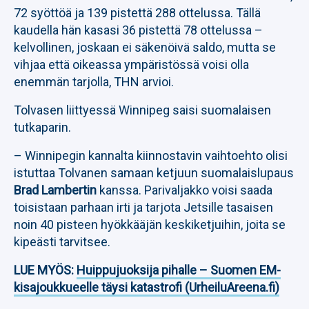
72 syöttöä ja 139 pistettä 288 ottelussa. Tällä
kaudella hän kasasi 36 pistettä 78 ottelussa –
kelvollinen, joskaan ei säkenöivä saldo, mutta se
vihjaa että oikeassa ympäristössä voisi olla
enemmän tarjolla, THN arvioi.
Tolvasen liittyessä Winnipeg saisi suomalaisen
tutkaparin.
– Winnipegin kannalta kiinnostavin vaihtoehto olisi
istuttaa Tolvanen samaan ketjuun suomalaislupaus
Brad Lambertin
kanssa. Parivaljakko voisi saada
toisistaan parhaan irti ja tarjota Jetsille tasaisen
noin 40 pisteen hyökkääjän keskiketjuihin, joita se
kipeästi tarvitsee.
LUE MYÖS:
Huippujuoksija pihalle – Suomen EM-
kisajoukkueelle täysi katastrofi (UrheiluAreena.fi)