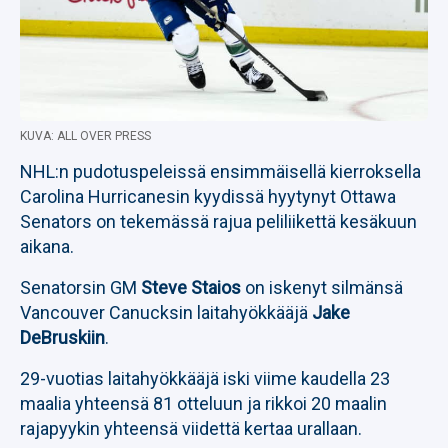
KUVA: ALL OVER PRESS
NHL:n pudotuspeleissä ensimmäisellä kierroksella
Carolina Hurricanesin kyydissä hyytynyt Ottawa
Senators on tekemässä rajua peliliikettä kesäkuun
aikana.
Senatorsin GM
Steve Staios
on iskenyt silmänsä
Vancouver Canucksin laitahyökkääjä
Jake
DeBruskiin
.
29-vuotias laitahyökkääjä iski viime kaudella 23
maalia yhteensä 81 otteluun ja rikkoi 20 maalin
rajapyykin yhteensä viidettä kertaa urallaan.