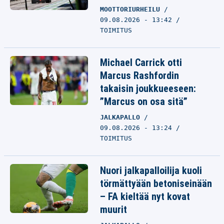
MOOTTORIURHEILU
09.08.2026 - 13:42
TOIMITUS
Michael Carrick otti
Marcus Rashfordin
takaisin joukkueeseen:
”Marcus on osa sitä”
JALKAPALLO
09.08.2026 - 13:24
TOIMITUS
Nuori jalkapalloilija kuoli
törmättyään betoniseinään
– FA kieltää nyt kovat
muurit