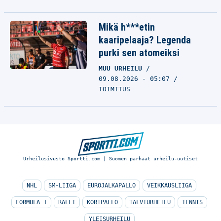
Mikä h***etin
kaaripelaaja? Legenda
purki sen atomeiksi
MUU URHEILU
09.08.2026 - 05:07
TOIMITUS
Urheilusivusto Sportti.com | Suomen parhaat urheilu-uutiset
NHL
SM-LIIGA
EUROJALKAPALLO
VEIKKAUSLIIGA
FORMULA 1
RALLI
KORIPALLO
TALVIURHEILU
TENNIS
YLEISURHEILU