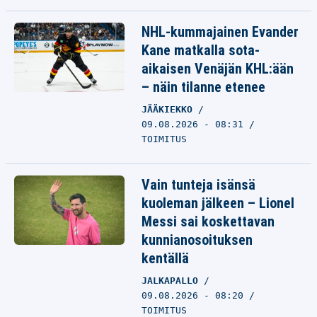
NHL-kummajainen Evander
Kane matkalla sota-
aikaisen Venäjän KHL:ään
– näin tilanne etenee
JÄÄKIEKKO
09.08.2026 - 08:31
TOIMITUS
Vain tunteja isänsä
kuoleman jälkeen – Lionel
Messi sai koskettavan
kunnianosoituksen
kentällä
JALKAPALLO
09.08.2026 - 08:20
TOIMITUS