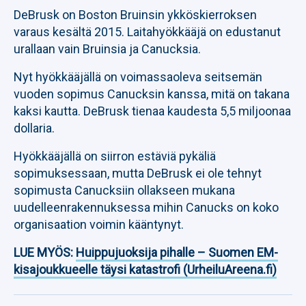
DeBrusk on Boston Bruinsin ykköskierroksen
varaus kesältä 2015. Laitahyökkääjä on edustanut
urallaan vain Bruinsia ja Canucksia.
Nyt hyökkääjällä on voimassaoleva seitsemän
vuoden sopimus Canucksin kanssa, mitä on takana
kaksi kautta. DeBrusk tienaa kaudesta 5,5 miljoonaa
dollaria.
Hyökkääjällä on siirron estäviä pykäliä
sopimuksessaan, mutta DeBrusk ei ole tehnyt
sopimusta Canucksiin ollakseen mukana
uudelleenrakennuksessa mihin Canucks on koko
organisaation voimin kääntynyt.
LUE MYÖS:
Huippujuoksija pihalle – Suomen EM-
kisajoukkueelle täysi katastrofi (UrheiluAreena.fi)