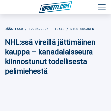
Moottoriurheilu
JÄÄKIEKKO
12.06.2026
- 12:42
NICO OKSANEN
Jääkiekko
NHL:ssä vireillä jättimäinen
Jalkapallo
kauppa – kanadalaisseura
kiinnostunut todellisesta
Yleisurheilu
pelimiehestä
Talviurheilu
Muu urheilu
SPORTIVO TV