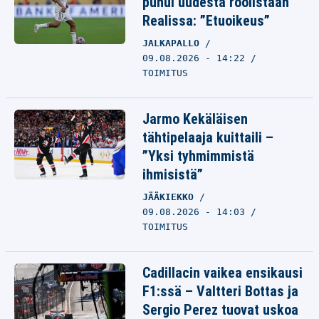
puhui uudesta roolistaan
Realissa: ”Etuoikeus”
JALKAPALLO
09.08.2026 - 14:22
TOIMITUS
Jarmo Kekäläisen
tähtipelaaja kuittaili –
”Yksi tyhmimmistä
ihmisistä”
JÄÄKIEKKO
09.08.2026 - 14:03
TOIMITUS
Cadillacin vaikea ensikausi
F1:ssä – Valtteri Bottas ja
Sergio Perez tuovat uskoa