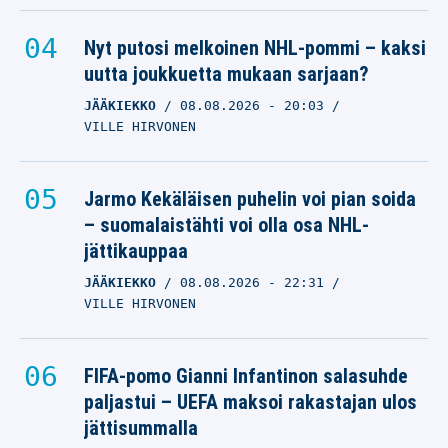
Nyt putosi melkoinen NHL-pommi – kaksi
uutta joukkuetta mukaan sarjaan?
JÄÄKIEKKO
08.08.2026
- 20:03
VILLE HIRVONEN
Jarmo Kekäläisen puhelin voi pian soida
– suomalaistähti voi olla osa NHL-
jättikauppaa
JÄÄKIEKKO
08.08.2026
- 22:31
VILLE HIRVONEN
FIFA-pomo Gianni Infantinon salasuhde
paljastui – UEFA maksoi rakastajan ulos
jättisummalla