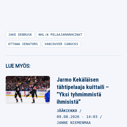
JAKE DEBRUSK
NHL:N PELAAJAMARKKINAT
OTTAWA SENATORS
VANCOUVER CANUCKS
LUE MYÖS:
Jarmo Kekäläisen
tähtipelaaja kuittaili –
”Yksi tyhmimmistä
ihmisistä”
JÄÄKIEKKO
09.08.2026
- 14:03
JANNE NIEMENMAA