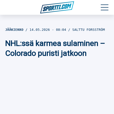
Moottoriurheilu
JÄÄKIEKKO
14.05.2026
- 08:04
SALTTU FORSSTRÖM
Jääkiekko
NHL:ssä karmea sulaminen –
Jalkapallo
Colorado puristi jatkoon
Yleisurheilu
Talviurheilu
Muu urheilu
SPORTIVO TV