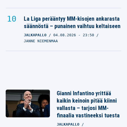
La Liga perääntyy MM-kisojen ankarasta
säännöstä – punainen vaihtuu keltaiseen
JALKAPALLO
04.08.2026
- 23:50
JANNE NIEMENMAA
Gianni Infantino yrittää
kaikin keinoin pitää kiinni
vallasta – tarjosi MM-
finaalia vastineeksi tuesta
JALKAPALLO