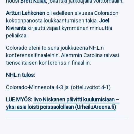
nousi
Brett Kulak
, joka iski jatkoajalla voittomaalin.
Artturi Lehkonen
oli edelleen sivussa Coloradon
kokoonpanosta loukkaantumisen takia.
Joel
Kiviranta
kirjautti vajaat kymmenen minuuttia
peliaikaa.
Colorado eteni toisena joukkueena NHL:n
konferenssifinaaleihin. Aiemmin Carolina raivasi
tiensä itäisen konferenssin finaaliin.
NHL:n tulos:
Colorado-Minnesota 4-3 ja. (otteluvoitot 4-1)
LUE MYÖS:
Iivo Niskanen päivitti kuulumisiaan –
yksi asia loisti poissaolollaan (UrheiluAreena.fi)