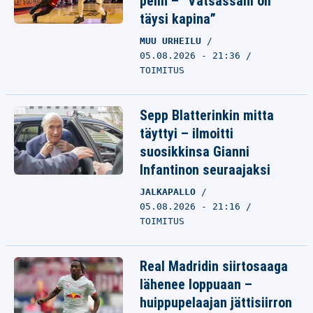
pelin – ”Vatsassani oli
täysi kapina”
MUU URHEILU
05.08.2026 - 21:36
TOIMITUS
Sepp Blatterinkin mitta
täyttyi – ilmoitti
suosikkinsa Gianni
Infantinon seuraajaksi
JALKAPALLO
05.08.2026 - 21:16
TOIMITUS
Real Madridin siirtosaaga
lähenee loppuaan –
huippupelaajan jättisiirron