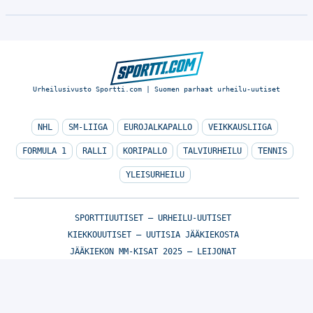
Urheilusivusto Sportti.com | Suomen parhaat urheilu-uutiset
NHL
SM-LIIGA
EUROJALKAPALLO
VEIKKAUSLIIGA
FORMULA 1
RALLI
KORIPALLO
TALVIURHEILU
TENNIS
YLEISURHEILU
SPORTTIUUTISET – URHEILU-UUTISET
KIEKKOUUTISET – UUTISIA JÄÄKIEKOSTA
JÄÄKIEKON MM-KISAT 2025 – LEIJONAT
HUUHKAJIEN MM-KARSINNAT 2025
FLASHSCORE
© Sportti.com | Suomen parhaat urheilu-uutiset 2026