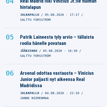
Real Madrid iski Vinicius Jr.:lle huiman
hintalapun
JALKAPALLO
05.08.2026
- 17:17
SALTTU FORSSTRÖM
Patrik Laineesta tyly arvio – tällaista
roolia hänelle povataan
JÄÄKIEKKO
05.08.2026
- 16:30
SALTTU FORSSTRÖM
Arsenal odottaa vastausta – Vinicius
Junior paljasti nyt aikeensa Real
Madridissa
JALKAPALLO
04.08.2026
- 22:10
JANNE NIEMENMAA