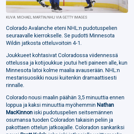
KUVA: MICHAEL MARTIN/NHLI VIA GETTY IMAGES
Colorado Avalanche eteni NHL:n pudotuspelien
seuraavalle kierrokselle. Se pudotti Minnesota
Wildin jatkosta otteluvoitoin 4-1.
Joukkueet kohtasivat Coloradossa viidennessä
ottelussa ja kotijoukkue joutui heti paineen alle, kun
Minnesota latoi kolme maalia avauserään. NHL:n
mestarisuosikki nousi kuitenkin dramaattisesti
rinnalle.
Colorado nousi maalin päähän 3,5 minuuttia ennen
loppua ja kaksi minuuttia myöhemmin
Nathan
MacKinnon
iski pudotuspelien seitsemännen
osumansa tuoden Coloradon takaisin peliin ja
pakottaen ottelun jatkoajalle. Coloradon sankariksi