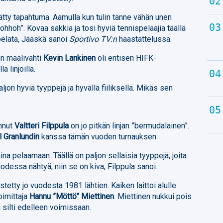
ätty tapahtuma. Aamulla kun tulin tänne vähän unen
”ohhoh”. Kovaa sakkia ja tosi hyviä tennispelaajia täällä
 pelata, Jääskä sanoi
Sportivo TV:n
haastattelussa.
en maalivahti
Kevin Lankinen
oli entisen HIFK-
 linjoilla.
on hyviä tyyppejä ja hyvällä fiiliksellä. Mikäs sen
annut
Valtteri Filppula
on jo pitkän linjan ”bermudalainen”.
 Granlundin
kanssa tämän vuoden turnauksen.
aina pelaamaan. Täällä on paljon sellaisia tyyppejä, joita
uodessa nähtyä, niin se on kiva, Filppula sanoi.
tetty jo vuodesta 1981 lähtien. Kaiken laittoi alulle
oimittaja
Hannu ”Möttö” Miettinen
. Miettinen nukkui pois
silti edelleen voimissaan.