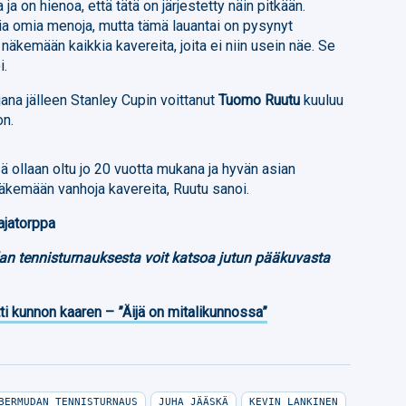
a on hienoa, että tätä on järjestetty näin pitkään.
kia omia menoja, mutta tämä lauantai on pysynyt
näkemään kaikkia kavereita, joita ei niin usein näe. Se
i.
ana jälleen Stanley Cupin voittanut
Tuomo Ruutu
kuuluu
n.
 ollaan oltu jo 20 vuotta mukana ja hyvän asian
äkemään vanhoja kavereita, Ruutu sanoi.
ajatorppa
n tennisturnauksesta voit katsoa jutun pääkuvasta
ti kunnon kaaren – ”Äijä on mitalikunnossa”
BERMUDAN TENNISTURNAUS
JUHA JÄÄSKÄ
KEVIN LANKINEN