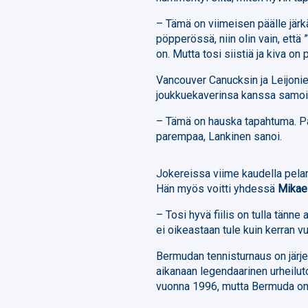
– Tämä on viimeisen päälle järk
pöpperössä, niin olin vain, että 
on. Mutta tosi siistiä ja kiva on
Vancouver Canucksin ja Leijoni
joukkuekaverinsa kanssa samoilla
– Tämä on hauska tapahtuma. Palj
parempaa, Lankinen sanoi.
Jokereissa viime kaudella pel
Hän myös voitti yhdessä
Mikael
– Tosi hyvä fiilis on tulla tänne 
ei oikeastaan tule kuin kerran v
Bermudan tennisturnaus on järjes
aikanaan legendaarinen urheilut
vuonna 1996, mutta Bermuda on 