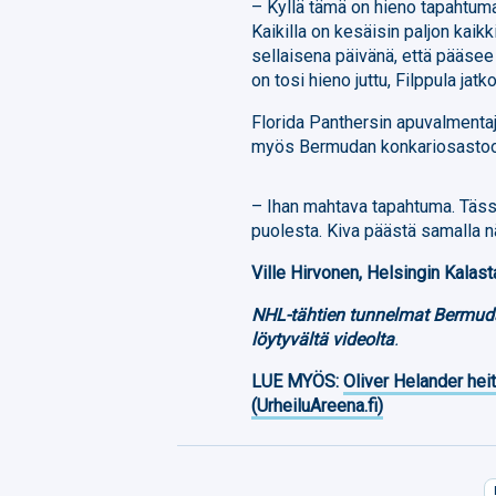
– Kyllä tämä on hieno tapahtuma j
Kaikilla on kesäisin paljon kaik
sellaisena päivänä, että pääsee 
on tosi hieno juttu, Filppula jatko
Florida Panthersin apuvalmentaj
myös Bermudan konkariosastoo
– Ihan mahtava tapahtuma. Tässä
puolesta. Kiva päästä samalla n
Ville Hirvonen, Helsingin Kalast
NHL-tähtien tunnelmat Bermuda
löytyvältä videolta
.
LUE MYÖS:
Oliver Helander heit
(UrheiluAreena.fi)