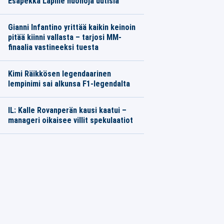
Esapekka Lapille huonoja uutisia
Gianni Infantino yrittää kaikin keinoin
pitää kiinni vallasta – tarjosi MM-
finaalia vastineeksi tuesta
Kimi Räikkösen legendaarinen
lempinimi sai alkunsa F1-legendalta
IL: Kalle Rovanperän kausi kaatui –
manageri oikaisee villit spekulaatiot