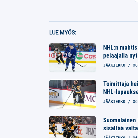
Facebook
LUE MYÖS:
Twitter
NHL:n mahtise
Whatsapp
pelaajalla nyt
JÄÄKIEKKO
06
Toimittaja he
NHL-lupaukse
JÄÄKIEKKO
06
Suomalainen 
sisältää valta
JÄÄKIEKKO
06