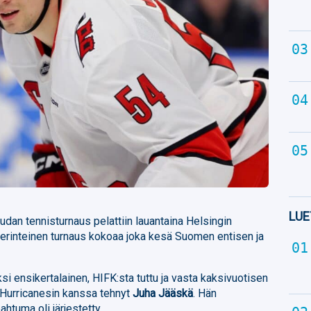
LUE
dan tennisturnaus pelattiin lauantaina Helsingin
. Perinteinen turnaus kokoaa joka kesä Suomen entisen ja
i ensikertalainen, HIFK:sta tuttu ja vasta kaksivuotisen
Hurricanesin kanssa tehnyt
Juha Jääskä
. Hän
ahtuma oli järjestetty.