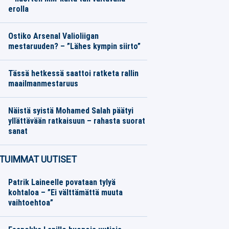
erolla
Yleisurheilu
07.08.2026
Toimitus
Ostiko Arsenal Valioliigan
mestaruuden? – ”Lähes kympin siirto”
Jalkapallo
07.08.2026
Toimitus
Tässä hetkessä saattoi ratketa rallin
maailmanmestaruus
Moottoriurheilu
06.08.2026
Toimitus
Näistä syistä Mohamed Salah päätyi
yllättävään ratkaisuun – rahasta suorat
sanat
Jalkapallo
06.08.2026
Toimitus
TUIMMAT UUTISET
Patrik Laineelle povataan tylyä
kohtaloa – ”Ei välttämättä muuta
vaihtoehtoa”