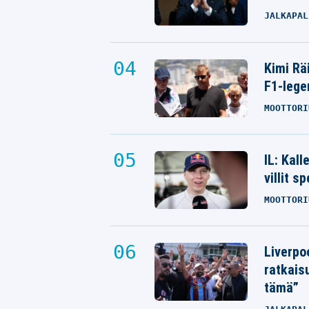
JALKAPAL
Kimi Rä
F1-lege
MOOTTORI
IL: Kal
villit s
MOOTTORI
Liverpo
ratkais
tämä”