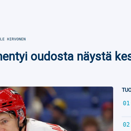
LE HIRVONEN
ntyi oudosta näystä kes
TUO