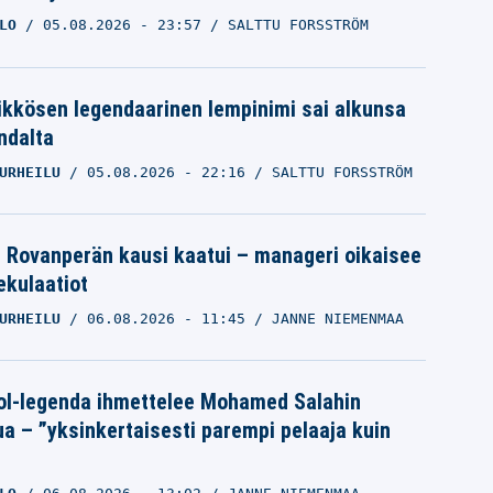
LO
05.08.2026
- 23:57
SALTTU FORSSTRÖM
ikkösen legendaarinen lempinimi sai alkunsa
ndalta
URHEILU
05.08.2026
- 22:16
SALTTU FORSSTRÖM
le Rovanperän kausi kaatui – manageri oikaisee
pekulaatiot
URHEILU
06.08.2026
- 11:45
JANNE NIEMENMAA
ol-legenda ihmettelee Mohamed Salahin
ua – ”yksinkertaisesti parempi pelaaja kuin