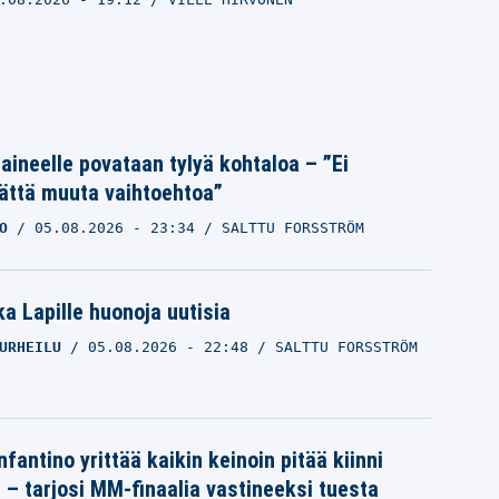
Laineelle povataan tylyä kohtaloa – ”Ei
ättä muuta vaihtoehtoa”
O
05.08.2026
- 23:34
SALTTU FORSSTRÖM
a Lapille huonoja uutisia
URHEILU
05.08.2026
- 22:48
SALTTU FORSSTRÖM
nfantino yrittää kaikin keinoin pitää kiinni
a – tarjosi MM-finaalia vastineeksi tuesta