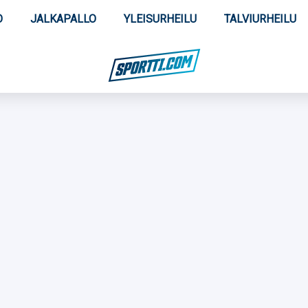
O
JALKAPALLO
YLEISURHEILU
TALVIURHEILU