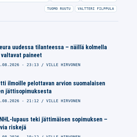
TUOMO RUUTU
VALTTERI FILPPULA
ura uudessa tilanteessa – näillä kolmella
 valtavat paineet
.08.2026
- 23:13
VILLE HIRVONEN
itti ilmoille pelottavan arvion suomalaisen
n jättisopimuksesta
.08.2026
- 21:12
VILLE HIRVONEN
NHL-lupaus teki jättimäisen sopimuksen –
via riskejä
.08.2026
- 19:12
VILLE HIRVONEN