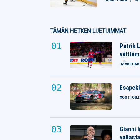
TÄMÄN HETKEN LUETUIMMAT
Patrik 
välttäm
JÄÄKIEKK
Esapekk
MOOTTORI
Gianni I
vallast