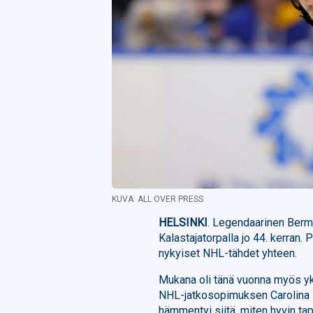
KUVA: ALL OVER PRESS
HELSINKI
. Legendaarinen Bermu
Kalastajatorpalla jo 44. kerran
nykyiset NHL-tähdet yhteen.
Mukana oli tänä vuonna myös yks
NHL-jatkosopimuksen Carolina 
hämmentyi siitä, miten hyvin tap