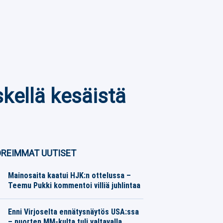
kellä kesäistä
REIMMAT UUTISET
Mainosaita kaatui HJK:n ottelussa –
Teemu Pukki kommentoi villiä juhlintaa
Eurojalkapallo
07.08.2026
Toimitus
Enni Virjoselta ennätysnäytös USA:ssa
– nuorten MM-kulta tuli valtavalla