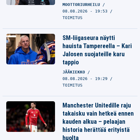
MOOTTORIURHEILU
08.08.2026 - 19:53
TOIMITUS
SM-liigaseura näytti
hauista Tampereella – Kari
Jalosen suojateille karu
tappio
JÄÄKIEKKO
08.08.2026 - 19:29
TOIMITUS
Manchester Unitedille raju
takaisku vain hetkeä ennen
kauden alkua – pelaajan
historia herättää erityistä
huolta