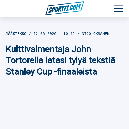
Moottoriurheilu
JÄÄKIEKKO
12.06.2026
- 10:42
NICO OKSANEN
Jääkiekko
Kulttivalmentaja John
Jalkapallo
Tortorella latasi tylyä tekstiä
Stanley Cup -finaaleista
Yleisurheilu
Talviurheilu
Muu urheilu
SPORTIVO TV