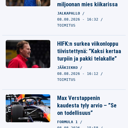
miljoonan mies kiikarissa
JALKAPALLO
08.08.2026 - 16:32
TOIMITUS
HIFK:n surkea viikonloppu
tiivistettynä: ”Kaksi kertaa
turpiin ja pakki telakalle”
JÄÄKIEKKO
08.08.2026 - 16:12
TOIMITUS
Max Verstappenin
kaudesta tyly arvio – ”Se
on todellisuus”
FORMULA 1
08.08.2026 - 15:58