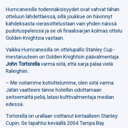
Hurricanesille todennäköisyydet ovat vahvat tähän
otteluun lähdettäessä, sillä joukkue on hävinnyt
kahdeksasta vierasottelustaan vain yhden näissä
pudotuspeleissä ja se oli finaalisarjan kolmas ottelu
Golden Knightsia vastaan.
Vaikka Hurricanesilla on ottelupallo Stanley Cup -
mestaruuteen on Golden Knightsin päävalmentaja
John Tortorella
varma siitä, että sarja palaa vielä
Raleighiin.
– Me voitamme kotiottelumme, olen siitä varma.
Jätän vaatteeni tänne hotelliin odottamaan
seitsemättä peliä, latasi kulttivalmentaja median
edessä.
Tortorella on urallaan voittanut kertaalleen Stanley
Cupin. Se tapahtui keväällä 2004 Tampa Bay