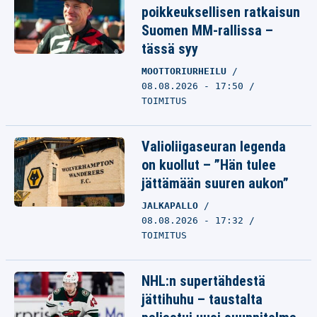
poikkeuksellisen ratkaisun
Suomen MM-rallissa –
tässä syy
MOOTTORIURHEILU
08.08.2026 - 17:50
TOIMITUS
Valioliigaseuran legenda
on kuollut – ”Hän tulee
jättämään suuren aukon”
JALKAPALLO
08.08.2026 - 17:32
TOIMITUS
NHL:n supertähdestä
jättihuhu – taustalta