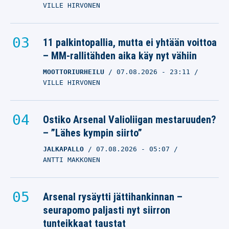
VILLE HIRVONEN
11 palkintopallia, mutta ei yhtään voittoa
– MM-rallitähden aika käy nyt vähiin
MOOTTORIURHEILU
07.08.2026
- 23:11
VILLE HIRVONEN
Ostiko Arsenal Valioliigan mestaruuden?
– ”Lähes kympin siirto”
JALKAPALLO
07.08.2026
- 05:07
ANTTI MAKKONEN
Arsenal rysäytti jättihankinnan –
seurapomo paljasti nyt siirron
tunteikkaat taustat