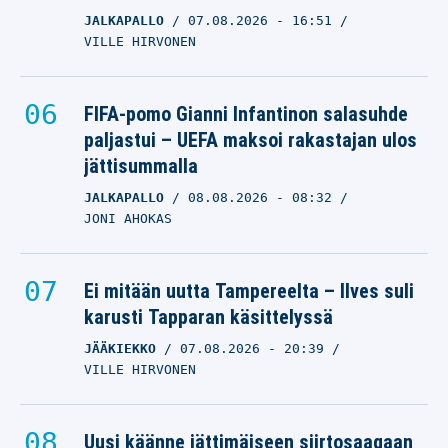
JALKAPALLO
07.08.2026
- 16:51
VILLE HIRVONEN
FIFA-pomo Gianni Infantinon salasuhde
paljastui – UEFA maksoi rakastajan ulos
jättisummalla
JALKAPALLO
08.08.2026
- 08:32
JONI AHOKAS
Ei mitään uutta Tampereelta – Ilves suli
karusti Tapparan käsittelyssä
JÄÄKIEKKO
07.08.2026
- 20:39
VILLE HIRVONEN
Uusi käänne jättimäiseen siirtosaagaan