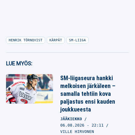
HENRIK TÖRNQVIST
KÄRPÄT
SM-LIIGA
LUE MYÖS:
SM-liigaseura hankki
melkoisen järkäleen –
samalla tehtiin kova
paljastus ensi kauden
joukkueesta
JÄÄKIEKKO
06.08.2026
- 22:11
VILLE HIRVONEN