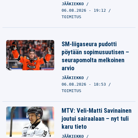
JÄÄKIEKKO
06.08.2026 - 19:12
TOIMITUS
SM-liigaseura pudotti
pöytään sopimusuutisen –
seurapomolta melkoinen
arvio
JÄÄKIEKKO
06.08.2026 - 18:53
TOIMITUS
MTV: Veli-Matti Savinainen
joutui sairaalaan – nyt tuli
karu tieto
JÄÄKIEKKO