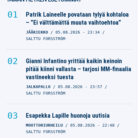
Patrik Laineelle povataan tylyä kohtaloa
– ”Ei välttämättä muuta vaihtoehtoa”
JÄÄKIEKKO
05.08.2026
- 23:34
SALTTU FORSSTRÖM
Gianni Infantino yrittää kaikin keinoin
pitää kiinni vallasta – tarjosi MM-finaalia
vastineeksi tuesta
JALKAPALLO
05.08.2026
- 23:57
SALTTU FORSSTRÖM
Esapekka Lapille huonoja uutisia
MOOTTORIURHEILU
05.08.2026
- 22:48
SALTTU FORSSTRÖM