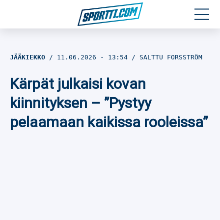
Moottoriurheilu
JÄÄKIEKKO
11.06.2026
- 13:54
SALTTU FORSSTRÖM
Jääkiekko
Kärpät julkaisi kovan
Jalkapallo
kiinnityksen – ”Pystyy
pelaamaan kaikissa rooleissa”
Yleisurheilu
Talviurheilu
Muu urheilu
SPORTIVO TV