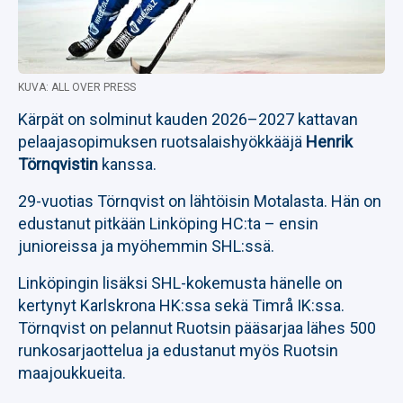
KUVA: ALL OVER PRESS
Kärpät on solminut kauden 2026–2027 kattavan
pelaajasopimuksen ruotsalaishyökkääjä
Henrik
Törnqvistin
kanssa.
29-vuotias Törnqvist on lähtöisin Motalasta. Hän on
edustanut pitkään Linköping HC:ta – ensin
junioreissa ja myöhemmin SHL:ssä.
Linköpingin lisäksi SHL-kokemusta hänelle on
kertynyt Karlskrona HK:ssa sekä Timrå IK:ssa.
Törnqvist on pelannut Ruotsin pääsarjaa lähes 500
runkosarjaottelua ja edustanut myös Ruotsin
maajoukkueita.