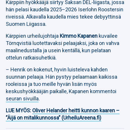
Kärppiin hyökkääjä siirtyy Saksan DEL-liigasta, jossa
hän pelasi kaudella 2025–2026 Iserlohn Roostersin
riveissä. Alkavalla kaudella mies tekee debyyttinsä
Suomen Liigassa.
Kärppien urheilujohtaja
Kimmo Kapanen
kuvailee
Törnqvistiä luotettavaksi pelaajaksi, joka on vahva
maalinedustalla ja usein kentällä, kun pelataan
ottelun ratkaisuhetkiä.
– Henrik on kokenut, hyvin luisteleva kahden
suunnan pelaaja. Hän pystyy pelaamaan kaikissa
rooleissa ja tuo meille hyvän lisän myös
keskushyökkääjän paikalle, Kapanen kommentoi
seuran sivuilla
.
LUE MYÖS:
Oliver Helander heitti kunnon kaaren –
”Äijä on mitalikunnossa” (UrheiluAreena.fi)