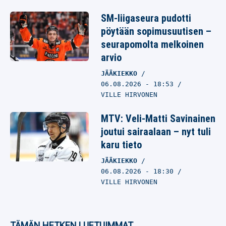
SM-liigaseura pudotti
pöytään sopimusuutisen –
seurapomolta melkoinen
arvio
JÄÄKIEKKO
06.08.2026
- 18:53
VILLE HIRVONEN
MTV: Veli-Matti Savinainen
joutui sairaalaan – nyt tuli
karu tieto
JÄÄKIEKKO
06.08.2026
- 18:30
VILLE HIRVONEN
TÄMÄN HETKEN LUETUIMMAT