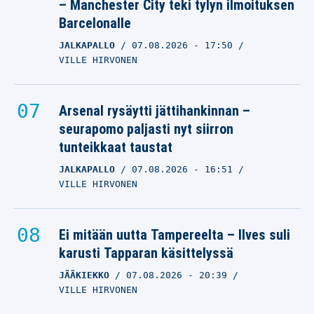
– Manchester City teki tylyn ilmoituksen
Barcelonalle
JALKAPALLO
07.08.2026
- 17:50
VILLE HIRVONEN
Arsenal rysäytti jättihankinnan –
seurapomo paljasti nyt siirron
tunteikkaat taustat
JALKAPALLO
07.08.2026
- 16:51
VILLE HIRVONEN
Ei mitään uutta Tampereelta – Ilves suli
karusti Tapparan käsittelyssä
JÄÄKIEKKO
07.08.2026
- 20:39
VILLE HIRVONEN