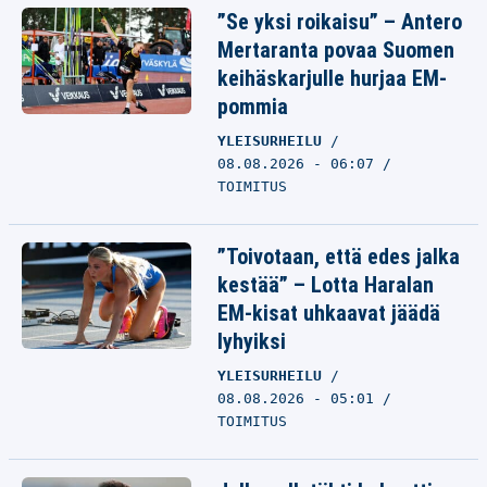
”Se yksi roikaisu” – Antero
Mertaranta povaa Suomen
keihäskarjulle hurjaa EM-
pommia
YLEISURHEILU
08.08.2026 - 06:07
TOIMITUS
”Toivotaan, että edes jalka
kestää” – Lotta Haralan
EM-kisat uhkaavat jäädä
lyhyiksi
YLEISURHEILU
08.08.2026 - 05:01
TOIMITUS