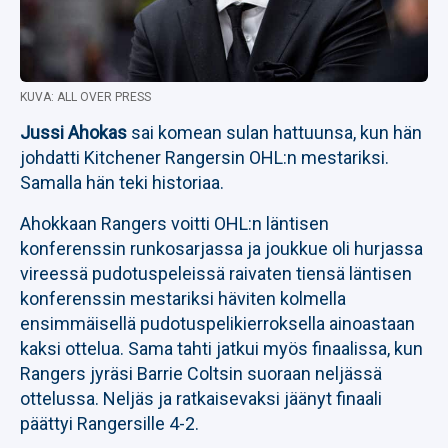
KUVA: ALL OVER PRESS
Jussi Ahokas
sai komean sulan hattuunsa, kun hän
johdatti Kitchener Rangersin OHL:n mestariksi.
Samalla hän teki historiaa.
Ahokkaan Rangers voitti OHL:n läntisen
konferenssin runkosarjassa ja joukkue oli hurjassa
vireessä pudotuspeleissä raivaten tiensä läntisen
konferenssin mestariksi häviten kolmella
ensimmäisellä pudotuspelikierroksella ainoastaan
kaksi ottelua. Sama tahti jatkui myös finaalissa, kun
Rangers jyräsi Barrie Coltsin suoraan neljässä
ottelussa. Neljäs ja ratkaisevaksi jäänyt finaali
päättyi Rangersille 4-2.