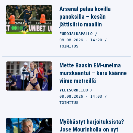
Arsenal pelaa kovilla
panoksilla – kesän
jättisiirto maaliin
EUROJALKAPALLO
08.08.2026 - 14:20
TOIMITUS
Mette Baasin EM-unelma
murskaantui – karu käänne
viime metreillä
YLEISURHEILU
08.08.2026 - 14:03
TOIMITUS
Myöhästyt harjoituksista?
Jose Mourinholla on nyt