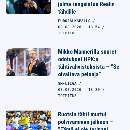
julma rangaistus Realin
tähdille
EUROJALKAPALLO
08.08.2026 - 13:54
TOIMITUS
Mikko Mannerilla suuret
odotukset HPK:n
tähtivahvistuksista – ”Se
oivaltava pelaaja”
SM-LIIGA
08.08.2026 - 13:30
TOIMITUS
Ruotsin tähti murtui
polvivamman jälkeen –
”Tämä ei ole tarinani