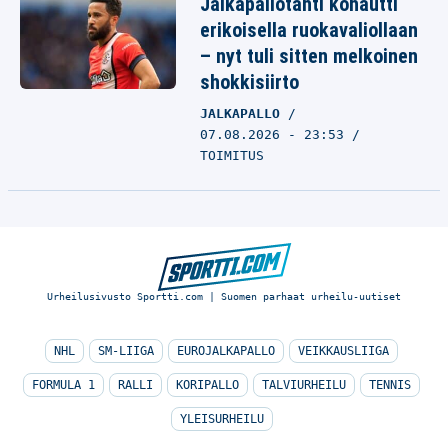
Jalkapallotähti kohautti
erikoisella ruokavaliollaan
– nyt tuli sitten melkoinen
shokkisiirto
JALKAPALLO
07.08.2026 - 23:53
TOIMITUS
Urheilusivusto Sportti.com | Suomen parhaat urheilu-uutiset
NHL
SM-LIIGA
EUROJALKAPALLO
VEIKKAUSLIIGA
FORMULA 1
RALLI
KORIPALLO
TALVIURHEILU
TENNIS
YLEISURHEILU