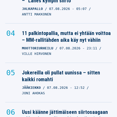
– ”Lähes kympin siirto”
JALKAPALLO
07.08.2026
- 05:07
ANTTI MAKKONEN
11 palkintopallia, mutta ei yhtään voittoa
– MM-rallitähden aika käy nyt vähiin
MOOTTORIURHEILU
07.08.2026
- 23:11
VILLE HIRVONEN
Jokereilla oli pullat uunissa – sitten
kaikki romahti
JÄÄKIEKKO
07.08.2026
- 12:52
JONI AHOKAS
Uusi käänne jättimäiseen siirtosaagaan