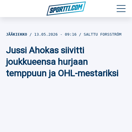
Moottoriurheilu
JÄÄKIEKKO
13.05.2026
- 09:16
SALTTU FORSSTRÖM
Jääkiekko
Jussi Ahokas siivitti
Jalkapallo
joukkueensa hurjaan
temppuun ja OHL-mestariksi
Yleisurheilu
Talviurheilu
Muu urheilu
SPORTIVO TV