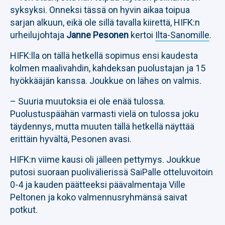
syksyksi. Onneksi tässä on hyvin aikaa toipua
sarjan alkuun, eikä ole sillä tavalla kiirettä, HIFK:n
urheilujohtaja
Janne Pesonen
kertoi
Ilta-Sanomille
.
HIFK:lla on tällä hetkellä sopimus ensi kaudesta
kolmen maalivahdin, kahdeksan puolustajan ja 15
hyökkääjän kanssa. Joukkue on lähes on valmis.
– Suuria muutoksia ei ole enää tulossa.
Puolustuspäähän varmasti vielä on tulossa joku
täydennys, mutta muuten tällä hetkellä näyttää
erittäin hyvältä, Pesonen avasi.
HIFK:n viime kausi oli jälleen pettymys. Joukkue
putosi suoraan puolivälierissä SaiPalle otteluvoitoin
0-4 ja kauden päätteeksi päävalmentaja Ville
Peltonen ja koko valmennusryhmänsä saivat
potkut.