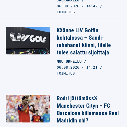
JALKAPALLO
06.08.2026 - 14:42
TOIMITUS
Käänne LIV Golfin
kohtalossa – Saudi-
rahahanat kiinni, tilalle
tulee salattu sijoittaja
MUU URHEILU
06.08.2026 - 14:21
TOIMITUS
Rodri jättämässä
Manchester Cityn – FC
Barcelona kiilamassa Real
Madridin ohi?