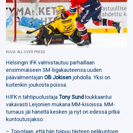
KUVA: ALL OVER PRESS
Helsingin IFK valmistautuu parhaillaan
ensimmäiseen SM-liigakauteensa uuden
päävalmentajan
Olli Jokisen
johdolla. Yksi on
kuitenkin joukosta poissa.
HIFK:n tähtipuolustaja
Tony Sund
loukkaantui
vakavasti Leijonien mukana MM-kisoissa. MM-
turnaus jäi häneltä kesken ja nyt on edessä pitkä
kuntoutusjakso.
– Toivotaan, että hän toipuu täyteen pelikuntoon