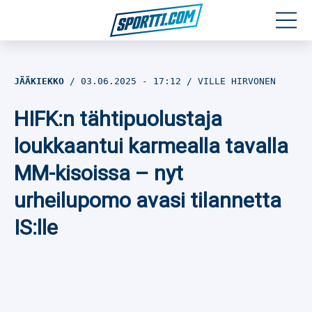
Moottoriurheilu
JÄÄKIEKKO
03.06.2025
- 17:12
VILLE HIRVONEN
Jääkiekko
HIFK:n tähtipuolustaja
Jalkapallo
loukkaantui karmealla tavalla
MM-kisoissa – nyt
Yleisurheilu
urheilupomo avasi tilannetta
Talviurheilu
IS:lle
Muu urheilu
SPORTIVO TV