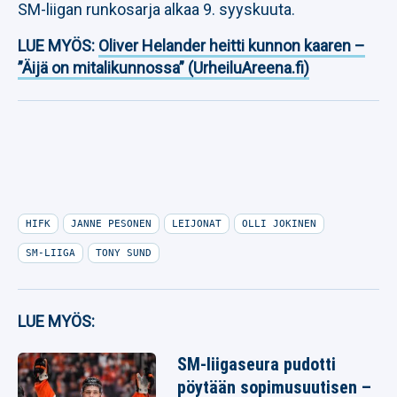
SM-liigan runkosarja alkaa 9. syyskuuta.
LUE MYÖS:
Oliver Helander heitti kunnon kaaren –
”Äijä on mitalikunnossa” (UrheiluAreena.fi)
HIFK
JANNE PESONEN
LEIJONAT
OLLI JOKINEN
SM-LIIGA
TONY SUND
LUE MYÖS:
SM-liigaseura pudotti
pöytään sopimusuutisen –