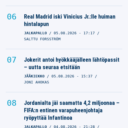
Real Madrid iski Vinicius Jr.:lle huiman
hintalapun
JALKAPALLO
05.08.2026
- 17:17
SALTTU FORSSTRÖM
Jokerit antoi hyökkääjälleen lähtöpassit
– uutta seuraa etsitään
JÄÄKIEKKO
05.08.2026
- 15:37
JONI AHOKAS
Jordanialta jäi saamatta 4,2 miljoonaa –
FIFA:n entinen varapuheenjohtaja
ryöpyttää Infantinoa
JALKAPALLO
04.08.2026
- 21:28