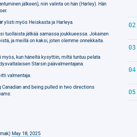
tuminen jälkeen), niin valinta on hän (Harley). Hän
oer.
er
ylisti myös Heiskasta ja Harleya.
ksi tuollaista jätkää samassa joukkueessa. Jokainen
eistä, ja meillä on kaksi, joten olemme onnekkaita.
myös, kun häneltä kysyttiin, miltä tuntuu pelata
dysvaltalaisen Starsin päävalmentajana.
itti valmentaja.
Canadian and being pulled in two directions
eams:
imak)
May 18, 2025