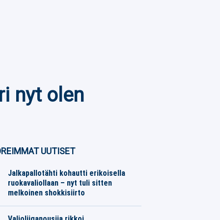
i nyt olen
REIMMAT UUTISET
Jalkapallotähti kohautti erikoisella
ruokavaliollaan – nyt tuli sitten
melkoinen shokkisiirto
Jalkapallo
07.08.2026
Toimitus
Valioliiganousija rikkoi