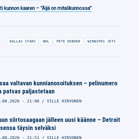
ti kunnon kaaren – ”Äijä on mitalikunnossa”
DALLAS STARS
NHL
PETE DEBOER
WINNIPEG JETS
saa valtavan kunnianosoituksen – pelinumero
a patsas paljastetaan
.08.2026
- 21:06
VILLE HIRVONEN
un siirtosaagaan jälleen uusi käänne – Detroit
sensa täysin selväksi
.08.2026
- 21:51
VILLE HIRVONEN