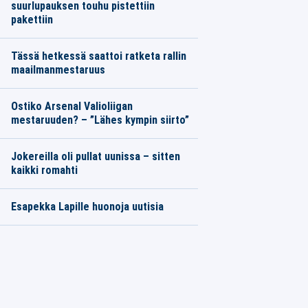
suurlupauksen touhu pistettiin
pakettiin
Tässä hetkessä saattoi ratketa rallin
maailmanmestaruus
Ostiko Arsenal Valioliigan
mestaruuden? – ”Lähes kympin siirto”
Jokereilla oli pullat uunissa – sitten
kaikki romahti
Esapekka Lapille huonoja uutisia