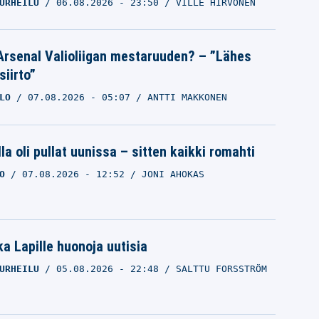
URHEILU
06.08.2026
- 23:50
VILLE HIRVONEN
Arsenal Valioliigan mestaruuden? – ”Lähes
siirto”
LO
07.08.2026
- 05:07
ANTTI MAKKONEN
la oli pullat uunissa – sitten kaikki romahti
O
07.08.2026
- 12:52
JONI AHOKAS
a Lapille huonoja uutisia
URHEILU
05.08.2026
- 22:48
SALTTU FORSSTRÖM