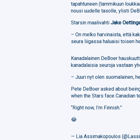
tapahtuneen (tammikuun loukkaan
nousi uudelle tasolle, ylisti DeB
Starsin maalivahti
Jake Oetting
– On melko harvinaista, että ka
seura liigassa haluaisi toisen h
Kanadalainen DeBoer hauskuutti 
kanadalaisia seuroja vastaan yh
– Juuri nyt olen suomalainen, he
Pete DeBoer asked about being 
when the Stars face Canadian t
“Right now, I’m Finnish.”
😂
— Lia Assimakopoulos (@Lass