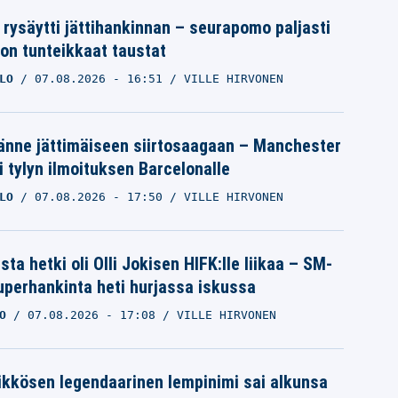
 rysäytti jättihankinnan – seurapomo paljasti
ron tunteikkaat taustat
LO
07.08.2026
- 16:51
VILLE HIRVONEN
änne jättimäiseen siirtosaagaan – Manchester
i tylyn ilmoituksen Barcelonalle
LO
07.08.2026
- 17:50
VILLE HIRVONEN
ta hetki oli Olli Jokisen HIFK:lle liikaa – SM-
superhankinta heti hurjassa iskussa
O
07.08.2026
- 17:08
VILLE HIRVONEN
ikkösen legendaarinen lempinimi sai alkunsa