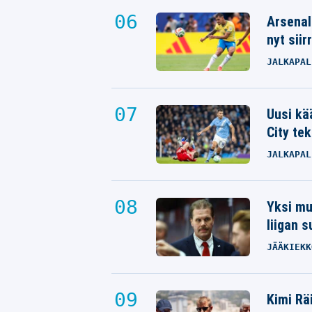
Arsenal
nyt siir
JALKAPAL
Uusi kä
City tek
JALKAPAL
Yksi mus
liigan 
JÄÄKIEKK
Kimi Rä