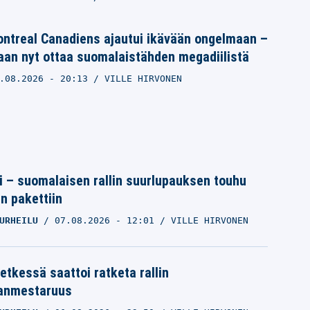
ntreal Canadiens ajautui ikävään ongelmaan –
aan nyt ottaa suomalaistähden megadiilistä
.08.2026
- 20:13
VILLE HIRVONEN
tti – suomalaisen rallin suurlupauksen touhu
in pakettiin
URHEILU
07.08.2026
- 12:01
VILLE HIRVONEN
etkessä saattoi ratketa rallin
anmestaruus