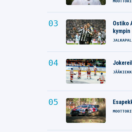
MOOTTORI
Ostiko 
kympin 
JALKAPAL
Jokereil
JÄÄKIEKK
Esapekk
MOOTTORI