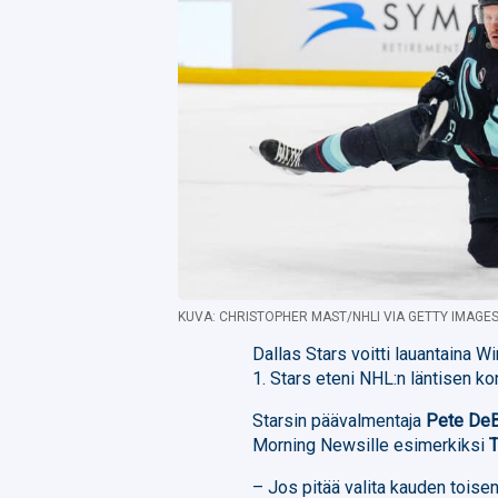
KUVA: CHRISTOPHER MAST/NHLI VIA GETTY IMAGE
Dallas Stars voitti lauantaina
1. Stars eteni NHL:n läntisen ko
Starsin päävalmentaja
Pete De
Morning Newsille esimerkiksi
– Jos pitää valita kauden toise