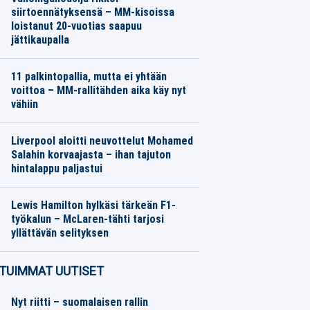
siirtoennätyksensä – MM-kisoissa
loistanut 20-vuotias saapuu
jättikaupalla
Jalkapallo
07.08.2026
Toimitus
11 palkintopallia, mutta ei yhtään
voittoa – MM-rallitähden aika käy nyt
vähiin
Moottoriurheilu
07.08.2026
Toimitus
Liverpool aloitti neuvottelut Mohamed
Salahin korvaajasta – ihan tajuton
hintalappu paljastui
Jalkapallo
07.08.2026
Toimitus
Lewis Hamilton hylkäsi tärkeän F1-
työkalun – McLaren-tähti tarjosi
yllättävän selityksen
Moottoriurheilu
07.08.2026
Toimitus
TUIMMAT UUTISET
Nyt riitti – suomalaisen rallin