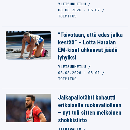
YLEISURHEILU
08.08.2026 - 06:07
TOIMITUS
”Toivotaan, että edes jalka
kestää” – Lotta Haralan
EM-kisat uhkaavat jäädä
lyhyiksi
YLEISURHEILU
08.08.2026 - 05:01
TOIMITUS
Jalkapallotähti kohautti
erikoisella ruokavaliollaan
– nyt tuli sitten melkoinen
shokkisiirto
JALKAPALLO