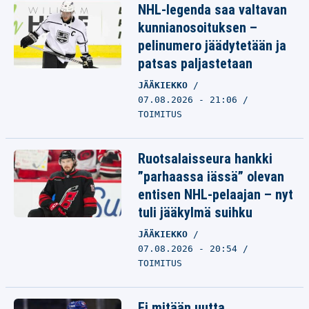
NHL-legenda saa valtavan
kunnianosoituksen –
pelinumero jäädytetään ja
patsas paljastetaan
JÄÄKIEKKO
07.08.2026 - 21:06
TOIMITUS
Ruotsalaisseura hankki
”parhaassa iässä” olevan
entisen NHL-pelaajan – nyt
tuli jääkylmä suihku
JÄÄKIEKKO
07.08.2026 - 20:54
TOIMITUS
Ei mitään uutta