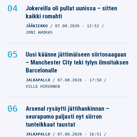
Jokereilla oli pullat uunissa – sitten
kaikki romahti
JÄÄKIEKKO
07.08.2026
- 12:52
JONI AHOKAS
Uusi käänne jättimäiseen siirtosaagaan
– Manchester City teki tylyn ilmoituksen
Barcelonalle
JALKAPALLO
07.08.2026
- 17:50
VILLE HIRVONEN
Arsenal rysäytti jättihankinnan –
seurapomo paljasti nyt siirron
tunteikkaat taustat
JALKAPALLO
07.08.2026
- 16:51