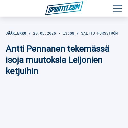
Moottoriurheilu
JÄÄKIEKKO
20.05.2026
- 13:08
SALTTU FORSSTRÖM
Jääkiekko
Antti Pennanen tekemässä
Jalkapallo
isoja muutoksia Leijonien
ketjuihin
Yleisurheilu
Talviurheilu
Muu urheilu
SPORTIVO TV