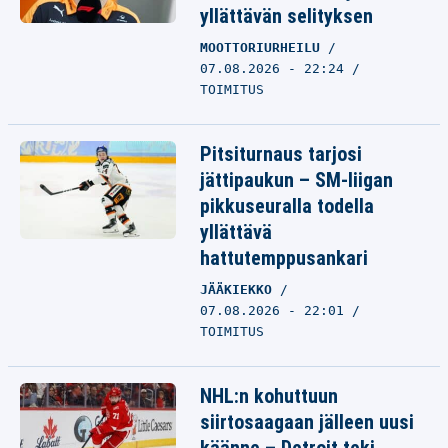
yllättävän selityksen
MOOTTORIURHEILU
07.08.2026 - 22:24
TOIMITUS
Pitsiturnaus tarjosi
jättipaukun – SM-liigan
pikkuseuralla todella
yllättävä
hattutemppusankari
JÄÄKIEKKO
07.08.2026 - 22:01
TOIMITUS
NHL:n kohuttuun
siirtosaagaan jälleen uusi