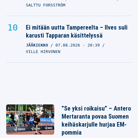
SALTTU FORSSTRÖM
Ei mitään uutta Tampereelta – Ilves suli
karusti Tapparan käsittelyssä
JÄÄKIEKKO
07.08.2026
- 20:39
VILLE HIRVONEN
”Se yksi roikaisu” – Antero
Mertaranta povaa Suomen
keihäskarjulle hurjaa EM-
pommia