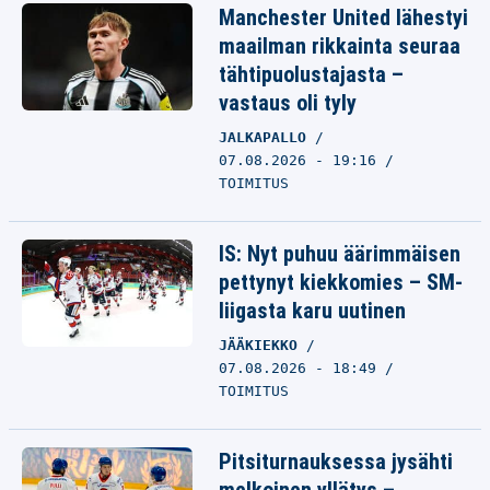
Manchester United lähestyi
maailman rikkainta seuraa
tähtipuolustajasta –
vastaus oli tyly
JALKAPALLO
07.08.2026 - 19:16
TOIMITUS
IS: Nyt puhuu äärimmäisen
pettynyt kiekkomies – SM-
liigasta karu uutinen
JÄÄKIEKKO
07.08.2026 - 18:49
TOIMITUS
Pitsiturnauksessa jysähti