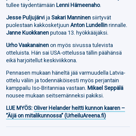
tullee täydentämään
Lenni Hämeenaho
.
Jesse Puljujärvi
ja
Sakari Manninen
siirtyvät
puolestaan kakkosketjuun
Anton Lundellin
rinnalle.
Janne Kuokkanen
putoaa 13. hyökkääjäksi.
Urho Vaakanainen
on myös sivussa tulevista
otteluista. Hän sai USA-ottelussa tällin päähänsä
eikä harjoitellut keskiviikkona.
Pennasen mukaan häneltä jää varmuudella Latvia-
ottelu väliin ja todennäköisesti myös perjantain
kamppailu Iso-Britanniaa vastaan.
Mikael Seppälä
nousee mukaan seitsemänneksi pakiksi.
LUE MYÖS:
Oliver Helander heitti kunnon kaaren –
”Äijä on mitalikunnossa” (UrheiluAreena.fi)