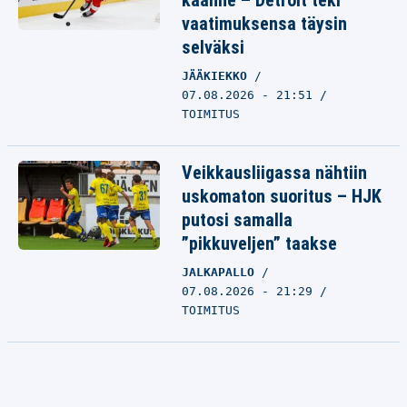
käänne – Detroit teki
vaatimuksensa täysin
selväksi
JÄÄKIEKKO
07.08.2026 - 21:51
TOIMITUS
Veikkausliigassa nähtiin
uskomaton suoritus – HJK
putosi samalla
”pikkuveljen” taakse
JALKAPALLO
07.08.2026 - 21:29
TOIMITUS