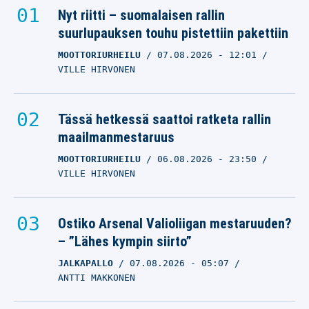
Nyt riitti – suomalaisen rallin
suurlupauksen touhu pistettiin pakettiin
MOOTTORIURHEILU
07.08.2026
- 12:01
VILLE HIRVONEN
Tässä hetkessä saattoi ratketa rallin
maailmanmestaruus
MOOTTORIURHEILU
06.08.2026
- 23:50
VILLE HIRVONEN
Ostiko Arsenal Valioliigan mestaruuden?
– ”Lähes kympin siirto”
JALKAPALLO
07.08.2026
- 05:07
ANTTI MAKKONEN