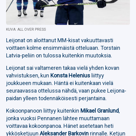
KUVA: ALL OVER PRESS
Leijonat on aloittanut MM-kisat vakuuttavasti
voittaen kolme ensimmäistä otteluaan. Torstain
Latvia-peliin on tulossa kuitenkin muutoksia.
Leijonat sai valtameren takaa vielä yhden kovan
vahvistuksen, kun
Konsta Helenius
liittyy
joukkueen mukaan. Häntä ei kuitenkaan vielä
seuraavassa ottelussa nähdä, vaan pukee Leijona-
paidan ylleen todennäköisesti perjantaina.
Kokoonpanoon liittyy kuitenkin
Mikael Granlund
,
jonka vuoksi Pennanen lähtee muuttamaan
voittavaa kokoonpanoa. Hänet asetetaan heti
ykkösketjuun
Aleksander Barkovin
rinnalle. Ketjun