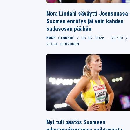
Nora Lindahl säväytti Joensuussa
Suomen ennätys jäi vain kahden
sadasosan päähän
NORA LINDAHL
08.07.2026
- 21:30
VILLE HIRVONEN
Nyt tuli päätös Suomeen
edustusoikeutensa vaihtavasta