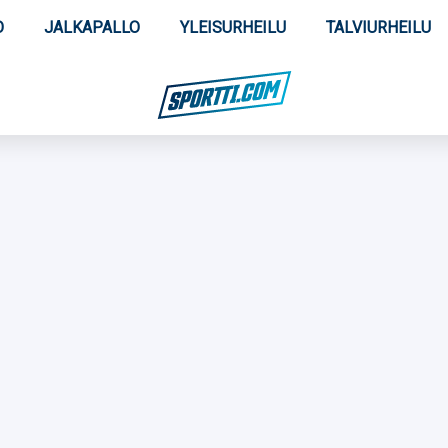
O
JALKAPALLO
YLEISURHEILU
TALVIURHEILU