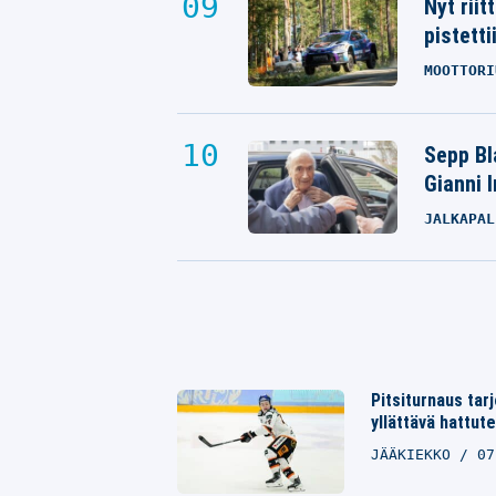
Nyt rii
pistetti
MOOTTORI
Sepp Bla
Gianni 
JALKAPAL
Pitsiturnaus tarj
yllättävä hattu
JÄÄKIEKKO
07