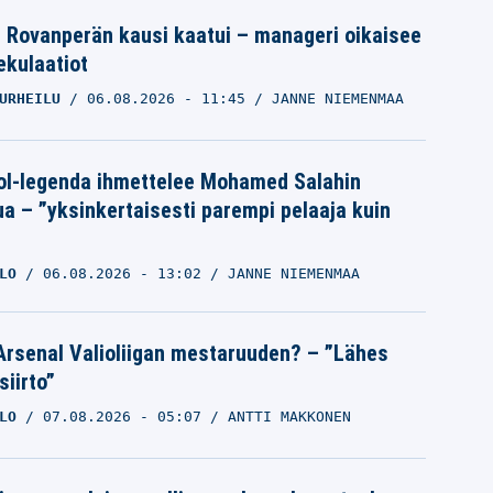
le Rovanperän kausi kaatui – manageri oikaisee
pekulaatiot
URHEILU
06.08.2026
- 11:45
JANNE NIEMENMAA
ol-legenda ihmettelee Mohamed Salahin
ua – ”yksinkertaisesti parempi pelaaja kuin
LO
06.08.2026
- 13:02
JANNE NIEMENMAA
Arsenal Valioliigan mestaruuden? – ”Lähes
siirto”
LO
07.08.2026
- 05:07
ANTTI MAKKONEN