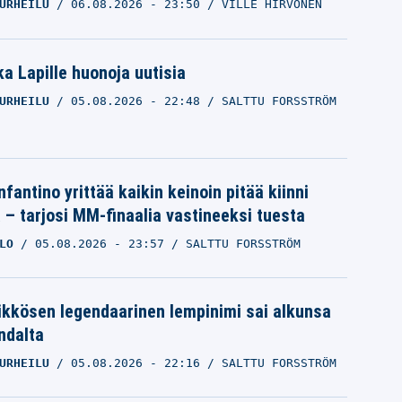
URHEILU
06.08.2026
- 23:50
VILLE HIRVONEN
a Lapille huonoja uutisia
URHEILU
05.08.2026
- 22:48
SALTTU FORSSTRÖM
nfantino yrittää kaikin keinoin pitää kiinni
a – tarjosi MM-finaalia vastineeksi tuesta
LO
05.08.2026
- 23:57
SALTTU FORSSTRÖM
ikkösen legendaarinen lempinimi sai alkunsa
ndalta
URHEILU
05.08.2026
- 22:16
SALTTU FORSSTRÖM