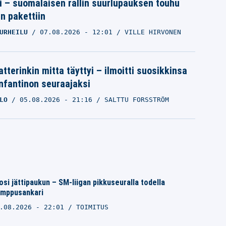
tti – suomalaisen rallin suurlupauksen touhu
in pakettiin
URHEILU
07.08.2026
- 12:01
VILLE HIRVONEN
tterinkin mitta täyttyi – ilmoitti suosikkinsa
Infantinon seuraajaksi
LO
05.08.2026
- 21:16
SALTTU FORSSTRÖM
osi jättipaukun – SM-liigan pikkuseuralla todella
temppusankari
.08.2026 - 22:01
TOIMITUS