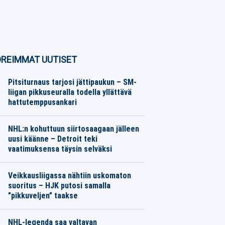
REIMMAT UUTISET
Pitsiturnaus tarjosi jättipaukun – SM-
liigan pikkuseuralla todella yllättävä
hattutemppusankari
Jääkiekko
07.08.2026
Toimitus
NHL:n kohuttuun siirtosaagaan jälleen
uusi käänne – Detroit teki
vaatimuksensa täysin selväksi
Jääkiekko
07.08.2026
Toimitus
Veikkausliigassa nähtiin uskomaton
suoritus – HJK putosi samalla
”pikkuveljen” taakse
Jalkapallo
07.08.2026
Toimitus
NHL-legenda saa valtavan