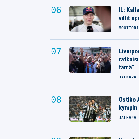
IL: Kal
villit s
MOOTTORI
Liverpo
ratkais
tämä”
JALKAPAL
Ostiko 
kympin 
JALKAPAL