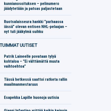
kunnianosoituksen – pelinumero
jäädytetään ja patsas paljastetaan
Jääkiekko
07.08.2026
Toimitus
Ruotsalaisseura hankki ”parhaassa
iässä” olevan entisen NHL-pelaajan –
nyt tuli jääkylmä suihku
Jääkiekko
07.08.2026
Toimitus
TUIMMAT UUTISET
Patrik Laineelle povataan tylyä
kohtaloa – ”Ei välttämättä muuta
vaihtoehtoa”
Tässä hetkessä saattoi ratketa rallin
maailmanmestaruus
Esapekka Lapille huonoja uutisia
Gianni Infantino yrittää kaikin keinoin