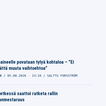
Laineelle povataan tylyä kohtaloa – ”Ei
ättä muuta vaihtoehtoa”
O
05.08.2026
- 23:34
SALTTU FORSSTRÖM
etkessä saattoi ratketa rallin
anmestaruus