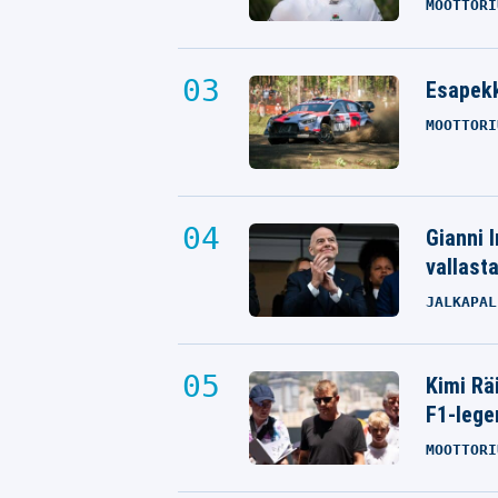
MOOTTORI
Esapekk
MOOTTORI
Gianni I
vallast
JALKAPAL
Kimi Rä
F1-lege
MOOTTORI