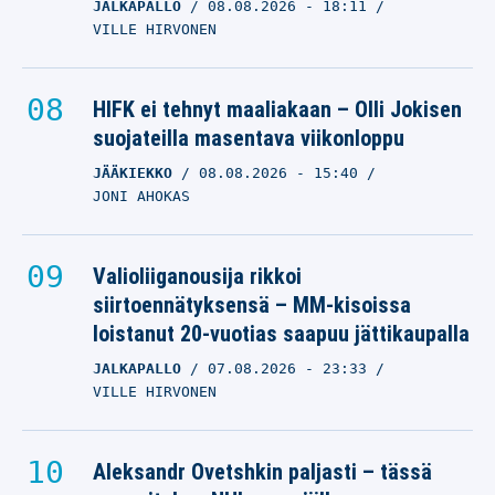
JALKAPALLO
08.08.2026
- 18:11
VILLE HIRVONEN
HIFK ei tehnyt maaliakaan – Olli Jokisen
suojateilla masentava viikonloppu
JÄÄKIEKKO
08.08.2026
- 15:40
JONI AHOKAS
Valioliiganousija rikkoi
siirtoennätyksensä – MM-kisoissa
loistanut 20-vuotias saapuu jättikaupalla
JALKAPALLO
07.08.2026
- 23:33
VILLE HIRVONEN
Aleksandr Ovetshkin paljasti – tässä