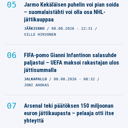
Jarmo Kekäläisen puhelin voi pian soida
– suomalaistähti voi olla osa NHL-
jättikauppaa
JÄÄKIEKKO
08.08.2026
- 22:31
VILLE HIRVONEN
FIFA-pomo Gianni Infantinon salasuhde
paljastui – UEFA maksoi rakastajan ulos
jättisummalla
JALKAPALLO
08.08.2026
- 08:32
JONI AHOKAS
Arsenal teki päätöksen 150 miljoonan
euron jättikaupasta – pelaaja otti itse
yhteyttä