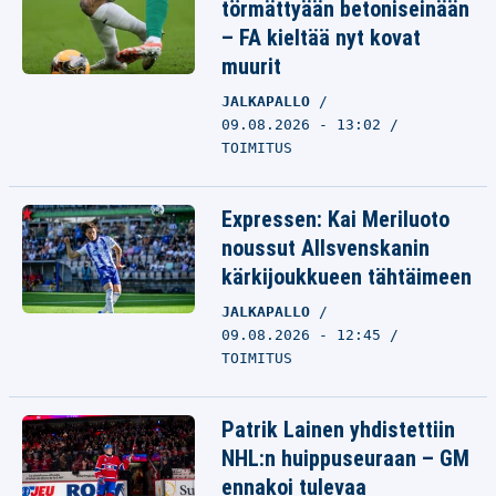
törmättyään betoniseinään
– FA kieltää nyt kovat
muurit
JALKAPALLO
09.08.2026 - 13:02
TOIMITUS
Expressen: Kai Meriluoto
noussut Allsvenskanin
kärkijoukkueen tähtäimeen
JALKAPALLO
09.08.2026 - 12:45
TOIMITUS
Patrik Lainen yhdistettiin
NHL:n huippuseuraan – GM
ennakoi tulevaa