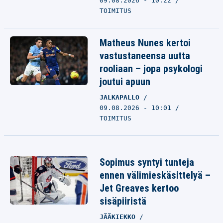
09.08.2026 - 10:22
TOIMITUS
Matheus Nunes kertoi
vastustaneensa uutta
rooliaan – jopa psykologi
joutui apuun
JALKAPALLO
09.08.2026 - 10:01
TOIMITUS
Sopimus syntyi tunteja
ennen välimieskäsittelyä –
Jet Greaves kertoo
sisäpiiristä
JÄÄKIEKKO