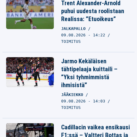
Trent Alexander-Arnold
puhui uudesta roolistaan
Realissa: ”Etuoikeus”
JALKAPALLO
09.08.2026 - 14:22
TOIMITUS
Jarmo Kekäläisen
tähtipelaaja kuittaili –
”Yksi tyhmimmistä
ihmisistä”
JÄÄKIEKKO
09.08.2026 - 14:03
TOIMITUS
Cadillacin vaikea ensikausi
F1:ssä – Valtteri Bottas ja