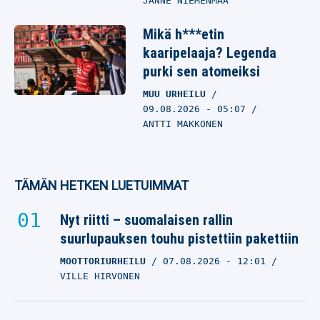
JANNE NIEMENMAA
Mikä h***etin
kaaripelaaja? Legenda
purki sen atomeiksi
MUU URHEILU
09.08.2026
- 05:07
ANTTI MAKKONEN
TÄMÄN HETKEN LUETUIMMAT
Nyt riitti – suomalaisen rallin
suurlupauksen touhu pistettiin pakettiin
MOOTTORIURHEILU
07.08.2026
- 12:01
VILLE HIRVONEN