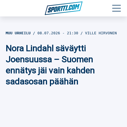
Moottoriurheilu
MUU URHEILU
08.07.2026
- 21:30
VILLE HIRVONEN
Jääkiekko
Nora Lindahl säväytti
Jalkapallo
Joensuussa – Suomen
ennätys jäi vain kahden
Yleisurheilu
sadasosan päähän
Talviurheilu
Muu urheilu
SPORTIVO TV