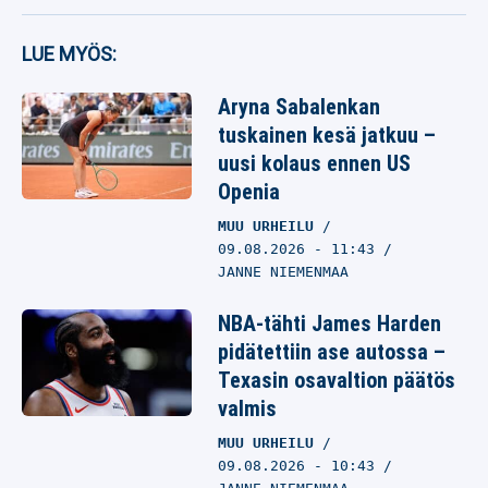
LUE MYÖS:
Aryna Sabalenkan
tuskainen kesä jatkuu –
uusi kolaus ennen US
Openia
MUU URHEILU
09.08.2026
- 11:43
JANNE NIEMENMAA
NBA-tähti James Harden
pidätettiin ase autossa –
Texasin osavaltion päätös
valmis
MUU URHEILU
09.08.2026
- 10:43