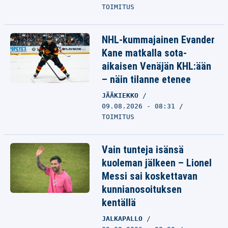
TOIMITUS
NHL-kummajainen Evander
Kane matkalla sota-
aikaisen Venäjän KHL:ään
– näin tilanne etenee
JÄÄKIEKKO
09.08.2026 - 08:31
TOIMITUS
Vain tunteja isänsä
kuoleman jälkeen – Lionel
Messi sai koskettavan
kunnianosoituksen
kentällä
JALKAPALLO