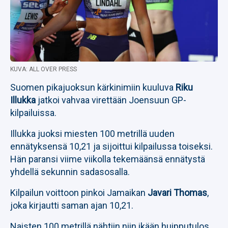
KUVA: ALL OVER PRESS
Suomen pikajuoksun kärkinimiin kuuluva
Riku
Illukka
jatkoi vahvaa virettään Joensuun GP-
kilpailuissa.
Illukka juoksi miesten 100 metrillä uuden
ennätyksensä 10,21 ja sijoittui kilpailussa toiseksi.
Hän paransi viime viikolla tekemäänsä ennätystä
yhdellä sekunnin sadasosalla.
Kilpailun voittoon pinkoi Jamaikan
Javari Thomas
,
joka kirjautti saman ajan 10,21.
Naisten 100 metrillä nähtiin niin ikään huipputulos,