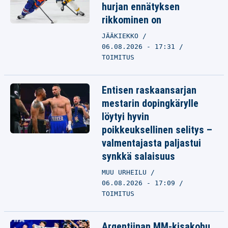
hurjan ennätyksen
rikkominen on
JÄÄKIEKKO
06.08.2026 - 17:31
TOIMITUS
Entisen raskaansarjan
mestarin dopingkärylle
löytyi hyvin
poikkeuksellinen selitys –
valmentajasta paljastui
synkkä salaisuus
MUU URHEILU
06.08.2026 - 17:09
TOIMITUS
Argentiinan MM-kisakohu