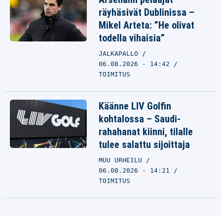
räyhäsivät Dublinissa –
Mikel Arteta: ”He olivat
todella vihaisia”
JALKAPALLO
06.08.2026 - 14:42
TOIMITUS
Käänne LIV Golfin
kohtalossa – Saudi-
rahahanat kiinni, tilalle
tulee salattu sijoittaja
MUU URHEILU
06.08.2026 - 14:21
TOIMITUS