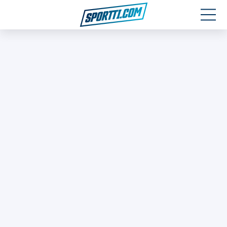
Moottoriurheilu
Jääkiekko
Jalkapallo
Yleisurheilu
Talviurheilu
Muu urheilu
SPORTIVO TV