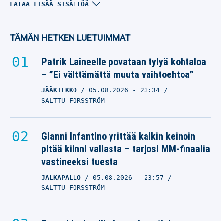
Liverpoolille on tarjolla
LATAA LISÄÄ SISÄLTÖÄ
iso vonkale Bayer
Leverkusenista
TÄMÄN HETKEN LUETUIMMAT
JONATHAN TAH
12.04.2025
- 19:12
Patrik Laineelle povataan tylyä kohtaloa
KARI AHO
– ”Ei välttämättä muuta vaihtoehtoa”
JÄÄKIEKKO
05.08.2026
- 23:34
Lukas Hradeckyn
SALTTU FORSSTRÖM
seurakaveri on tehnyt
ison päätöksensä
Gianni Infantino yrittää kaikin keinoin
JONATHAN TAH
pitää kiinni vallasta – tarjosi MM-finaalia
14.02.2025
- 12:10
KARI AHO
vastineeksi tuesta
JALKAPALLO
05.08.2026
- 23:57
SALTTU FORSSTRÖM