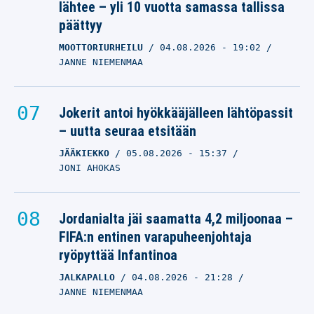
lähtee – yli 10 vuotta samassa tallissa
päättyy
MOOTTORIURHEILU
04.08.2026
- 19:02
JANNE NIEMENMAA
Jokerit antoi hyökkääjälleen lähtöpassit
– uutta seuraa etsitään
JÄÄKIEKKO
05.08.2026
- 15:37
JONI AHOKAS
Jordanialta jäi saamatta 4,2 miljoonaa –
FIFA:n entinen varapuheenjohtaja
ryöpyttää Infantinoa
JALKAPALLO
04.08.2026
- 21:28
JANNE NIEMENMAA