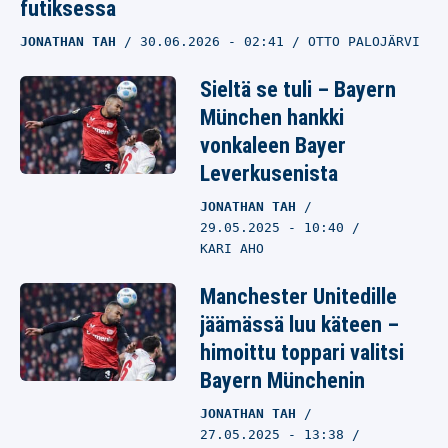
futiksessa
JONATHAN TAH
30.06.2026
- 02:41
OTTO PALOJÄRVI
Sieltä se tuli – Bayern
München hankki
vonkaleen Bayer
Leverkusenista
JONATHAN TAH
29.05.2025
- 10:40
KARI AHO
Manchester Unitedille
jäämässä luu käteen –
himoittu toppari valitsi
Bayern Münchenin
JONATHAN TAH
27.05.2025
- 13:38