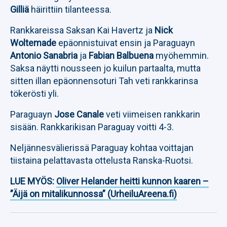
Gilliä
häirittiin tilanteessa.
Rankkareissa Saksan Kai Havertz ja
Nick
Woltemade
epäonnistuivat ensin ja Paraguayn
Antonio Sanabria
ja
Fabian Balbuena
myöhemmin.
Saksa näytti nousseen jo kuilun partaalta, mutta
sitten illan epäonnensoturi Tah veti rankkarinsa
tökerösti yli.
Paraguayn
Jose Canale
veti viimeisen rankkarin
sisään. Rankkarikisan Paraguay voitti 4-3.
Neljännesvälierissä Paraguay kohtaa voittajan
tiistaina pelattavasta ottelusta Ranska-Ruotsi.
LUE MYÖS:
Oliver Helander heitti kunnon kaaren –
”Äijä on mitalikunnossa” (UrheiluAreena.fi)