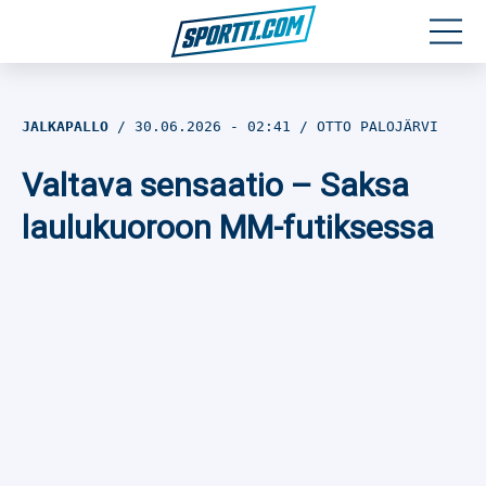
Moottoriurheilu
JALKAPALLO
30.06.2026
- 02:41
OTTO PALOJÄRVI
Jääkiekko
Valtava sensaatio – Saksa
Jalkapallo
laulukuoroon MM-futiksessa
Yleisurheilu
Talviurheilu
Muu urheilu
SPORTIVO TV