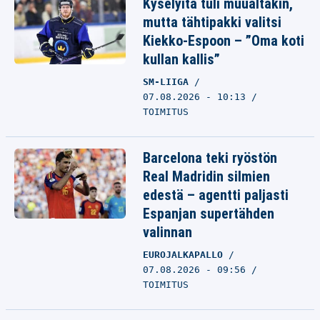
Kyselyitä tuli muualtakin,
mutta tähtipakki valitsi
Kiekko-Espoon – ”Oma koti
kullan kallis”
SM-LIIGA
07.08.2026 - 10:13
TOIMITUS
Barcelona teki ryöstön
Real Madridin silmien
edestä – agentti paljasti
Espanjan supertähden
valinnan
EUROJALKAPALLO
07.08.2026 - 09:56
TOIMITUS