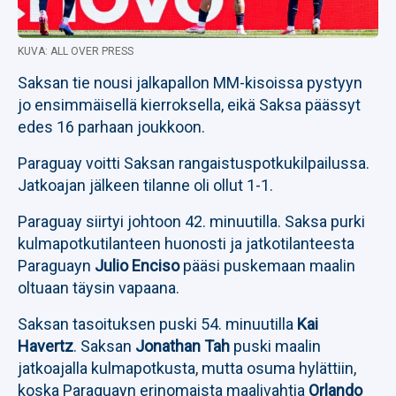
KUVA: ALL OVER PRESS
Saksan tie nousi jalkapallon MM-kisoissa pystyyn
jo ensimmäisellä kierroksella, eikä Saksa päässyt
edes 16 parhaan joukkoon.
Paraguay voitti Saksan rangaistuspotkukilpailussa.
Jatkoajan jälkeen tilanne oli ollut 1-1.
Paraguay siirtyi johtoon 42. minuutilla. Saksa purki
kulmapotkutilanteen huonosti ja jatkotilanteesta
Paraguayn
Julio Enciso
pääsi puskemaan maalin
oltuaan täysin vapaana.
Saksan tasoituksen puski 54. minuutilla
Kai
Havertz
. Saksan
Jonathan Tah
puski maalin
jatkoajalla kulmapotkusta, mutta osuma hylättiin,
koska Paraguayn erinomaista maalivahtia
Orlando