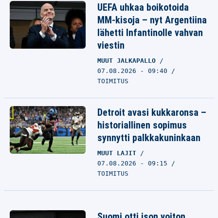
UEFA uhkaa boikotoida
MM-kisoja – nyt Argentiina
lähetti Infantinolle vahvan
viestin
MUUT JALKAPALLO
07.08.2026 - 09:40
TOIMITUS
Detroit avasi kukkaronsa –
historiallinen sopimus
synnytti palkkakuninkaan
MUUT LAJIT
07.08.2026 - 09:15
TOIMITUS
Suomi otti ison voiton