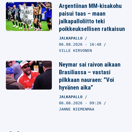
Argentiinan MM-kisakohu
paisui taas – maan
jalkapalloliitto teki
poikkeuksellisen ratkaisun
JALKAPALLO
06.08.2026
- 16:48
VILLE HIRVONEN
Neymar sai raivon aikaan
Brasiliassa – vastasi
pilkkaan nauraen: ”Voi
hyvänen aika”
JALKAPALLO
06.08.2026
- 09:26
JANNE NIEMENMAA