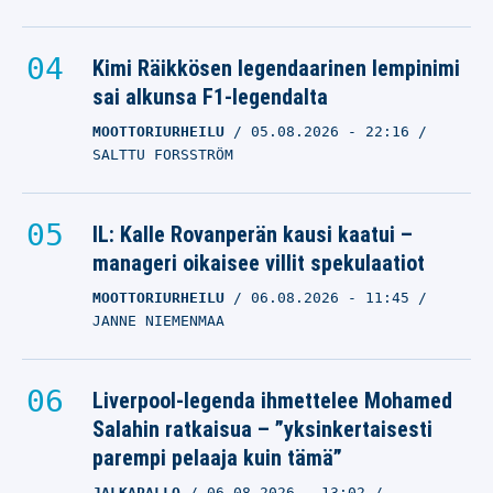
Kimi Räikkösen legendaarinen lempinimi
sai alkunsa F1-legendalta
MOOTTORIURHEILU
05.08.2026
- 22:16
SALTTU FORSSTRÖM
IL: Kalle Rovanperän kausi kaatui –
manageri oikaisee villit spekulaatiot
MOOTTORIURHEILU
06.08.2026
- 11:45
JANNE NIEMENMAA
Liverpool-legenda ihmettelee Mohamed
Salahin ratkaisua – ”yksinkertaisesti
parempi pelaaja kuin tämä”
JALKAPALLO
06.08.2026
- 13:02