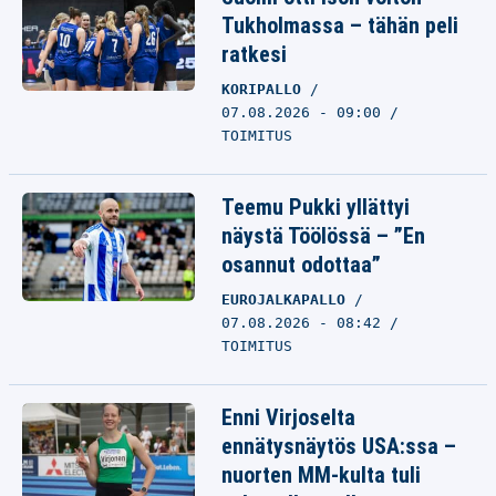
Tukholmassa – tähän peli
ratkesi
KORIPALLO
07.08.2026 - 09:00
TOIMITUS
Teemu Pukki yllättyi
näystä Töölössä – ”En
osannut odottaa”
EUROJALKAPALLO
07.08.2026 - 08:42
TOIMITUS
Enni Virjoselta
ennätysnäytös USA:ssa –
nuorten MM-kulta tuli