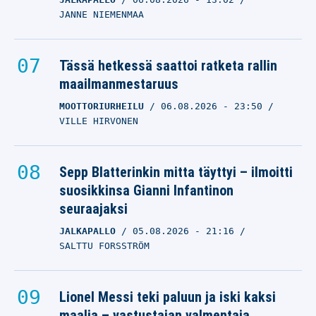
JANNE NIEMENMAA
Tässä hetkessä saattoi ratketa rallin
maailmanmestaruus
MOOTTORIURHEILU
06.08.2026
- 23:50
VILLE HIRVONEN
Sepp Blatterinkin mitta täyttyi – ilmoitti
suosikkinsa Gianni Infantinon
seuraajaksi
JALKAPALLO
05.08.2026
- 21:16
SALTTU FORSSTRÖM
Lionel Messi teki paluun ja iski kaksi
maalia – vastustajan valmentaja