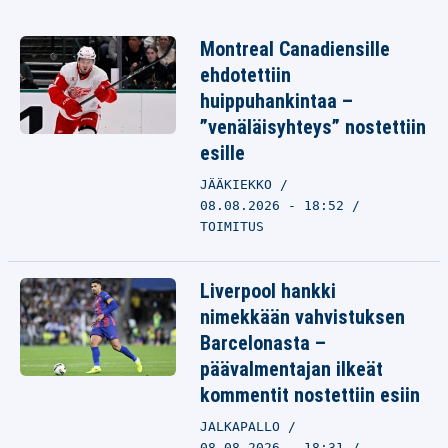
Montreal Canadiensille
ehdotettiin
huippuhankintaa –
”venäläisyhteys” nostettiin
esille
JÄÄKIEKKO
08.08.2026 - 18:52
TOIMITUS
Liverpool hankki
nimekkään vahvistuksen
Barcelonasta –
päävalmentajan ilkeät
kommentit nostettiin esiin
JALKAPALLO
08.08.2026 - 18:31