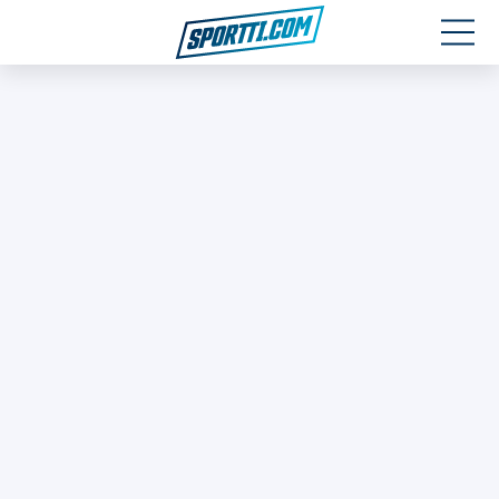
Moottoriurheilu
Jääkiekko
Jalkapallo
Yleisurheilu
Talviurheilu
Muu urheilu
SPORTIVO TV