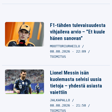
F1-tähden tulevaisuudesta
vihjaileva arvio – ”Et kuule
hänen sanovan”
MOOTTORIURHEILU
08.08.2026 - 22:09
TOIMITUS
Lionel Messin isän
kuolemasta selvisi uusia
tietoja – yhdestä asiasta
vaiettiin
JALKAPALLO
08.08.2026 - 21:50
TOIMITUS