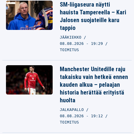
SM-liigaseura näytti
hauista Tampereella – Kari
Jalosen suojateille karu
tappio
JÄÄKIEKKO
08.08.2026 - 19:29
TOIMITUS
Manchester Unitedille raju
takaisku vain hetkeä ennen
kauden alkua – pelaajan
historia herättää erityistä
huolta
JALKAPALLO
08.08.2026 - 19:12
TOIMITUS