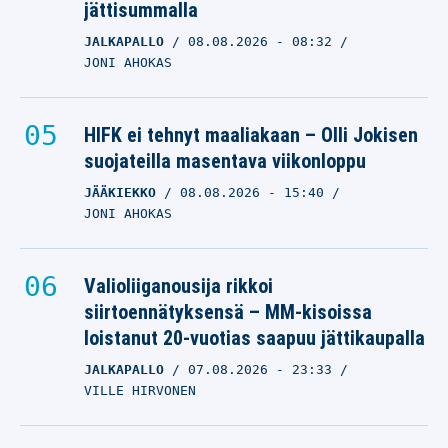
jättisummalla
JALKAPALLO
08.08.2026
- 08:32
JONI AHOKAS
HIFK ei tehnyt maaliakaan – Olli Jokisen
suojateilla masentava viikonloppu
JÄÄKIEKKO
08.08.2026
- 15:40
JONI AHOKAS
Valioliiganousija rikkoi
siirtoennätyksensä – MM-kisoissa
loistanut 20-vuotias saapuu jättikaupalla
JALKAPALLO
07.08.2026
- 23:33
VILLE HIRVONEN