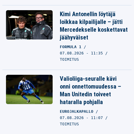
Kimi Antonellin löytäjä
loikkaa kilpailijalle – jätti
Mercedekselle koskettavat
jäähyväiset
FORMULA 1
07.08.2026 - 11:35
TOIMITUS
Valioliiga-seuralle kävi
onni onnettomuudessa –
Man Unitedin toiveet
hataralla pohjalla
EUROJALKAPALLO
07.08.2026 - 11:07
TOIMITUS