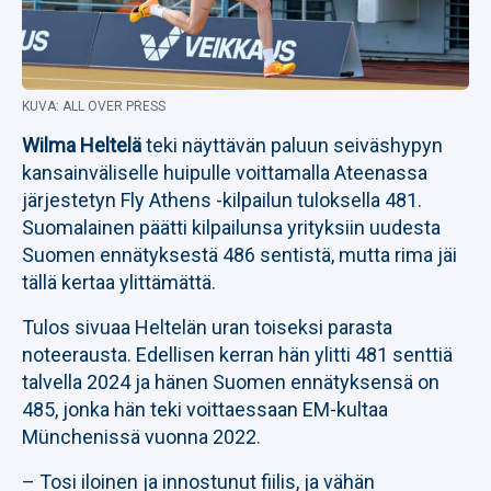
KUVA: ALL OVER PRESS
Wilma Heltelä
teki näyttävän paluun seiväshypyn
kansainväliselle huipulle voittamalla Ateenassa
järjestetyn Fly Athens -kilpailun tuloksella 481.
Suomalainen päätti kilpailunsa yrityksiin uudesta
Suomen ennätyksestä 486 sentistä, mutta rima jäi
tällä kertaa ylittämättä.
Tulos sivuaa Heltelän uran toiseksi parasta
noteerausta. Edellisen kerran hän ylitti 481 senttiä
talvella 2024 ja hänen Suomen ennätyksensä on
485, jonka hän teki voittaessaan EM-kultaa
Münchenissä vuonna 2022.
– Tosi iloinen ja innostunut fiilis, ja vähän