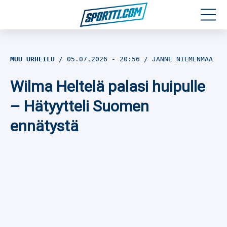
Moottoriurheilu
MUU URHEILU
05.07.2026
- 20:56
JANNE NIEMENMAA
Jääkiekko
Wilma Heltelä palasi huipulle
Jalkapallo
– Hätyytteli Suomen
ennätystä
Yleisurheilu
Talviurheilu
Muu urheilu
SPORTIVO TV