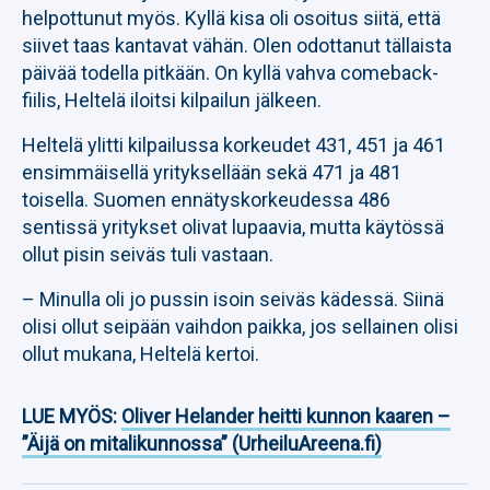
helpottunut myös. Kyllä kisa oli osoitus siitä, että
siivet taas kantavat vähän. Olen odottanut tällaista
päivää todella pitkään. On kyllä vahva comeback-
fiilis, Heltelä iloitsi kilpailun jälkeen.
Heltelä ylitti kilpailussa korkeudet 431, 451 ja 461
ensimmäisellä yrityksellään sekä 471 ja 481
toisella. Suomen ennätyskorkeudessa 486
sentissä yritykset olivat lupaavia, mutta käytössä
ollut pisin seiväs tuli vastaan.
– Minulla oli jo pussin isoin seiväs kädessä. Siinä
olisi ollut seipään vaihdon paikka, jos sellainen olisi
ollut mukana, Heltelä kertoi.
LUE MYÖS:
Oliver Helander heitti kunnon kaaren –
”Äijä on mitalikunnossa” (UrheiluAreena.fi)