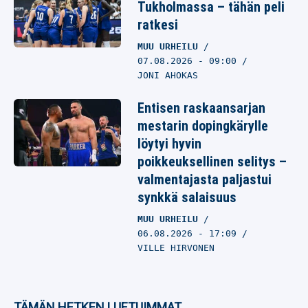
Tukholmassa – tähän peli
ratkesi
MUU URHEILU
07.08.2026
- 09:00
JONI AHOKAS
Entisen raskaansarjan
mestarin dopingkärylle
löytyi hyvin
poikkeuksellinen selitys –
valmentajasta paljastui
synkkä salaisuus
MUU URHEILU
06.08.2026
- 17:09
VILLE HIRVONEN
TÄMÄN HETKEN LUETUIMMAT