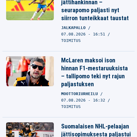
jättihankinnan –
seurapomo paljasti nyt
siirron tunteikkaat taustat
JALKAPALLO
07.08.2026 - 16:51
TOIMITUS
McLaren maksoi ison
hinnan F1-mestaruuksista
– tallipomo teki nyt rajun
paljastuksen
MOOTTORIURHEILU
07.08.2026 - 16:32
TOIMITUS
Suomalaisen NHL-pelaajan
jättisopimuksesta paljastui