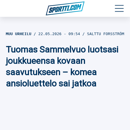
Moottoriurheilu
MUU URHEILU
22.05.2026
- 09:54
SALTTU FORSSTRÖM
Jääkiekko
Tuomas Sammelvuo luotsasi
Jalkapallo
joukkueensa kovaan
saavutukseen – komea
Yleisurheilu
ansioluettelo sai jatkoa
Talviurheilu
Muu urheilu
SPORTIVO TV