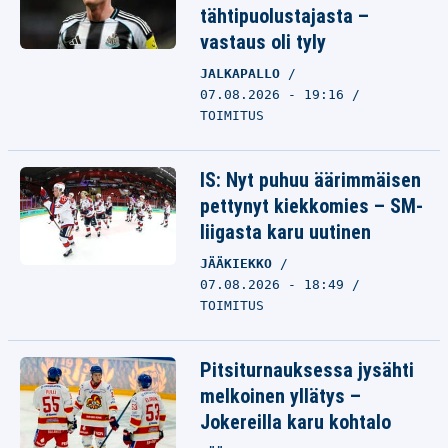
tähtipuolustajasta –
vastaus oli tyly
JALKAPALLO
07.08.2026 - 19:16
TOIMITUS
IS: Nyt puhuu äärimmäisen
pettynyt kiekkomies – SM-
liigasta karu uutinen
JÄÄKIEKKO
07.08.2026 - 18:49
TOIMITUS
Pitsiturnauksessa jysähti
melkoinen yllätys –
Jokereilla karu kohtalo