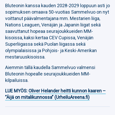
Bluteonin kanssa kauden 2028-2029 loppuun asti jo
sopimuksen omaava 50-vuotias Sammelvuo on nyt
voittanut päävalmentajana mm. Mestarien liiga,
Nations Leaguen, Venäjän ja Japanin liigat sekä
saavuttanut hopeaa seurajoukkueiden MM-
kisoissa, kaksi kertaa CEV Cupissa, Venäjän
Superliigassa sekä Puolan liigassa sekä
olympialaisissa ja Pohjois- ja Keski-Amerikan
mestaruuskisoissa.
Aiemmin tällä kaudella Sammelvuo valmensi
Bluteonin hopealle seurajoukkueiden MM-
kilpailuissa.
LUE MYÖS:
Oliver Helander heitti kunnon kaaren –
”Äijä on mitalikunnossa” (UrheiluAreena.fi)