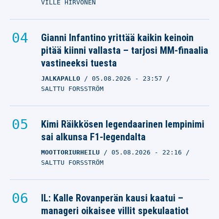
VILLE HIRVONEN
Gianni Infantino yrittää kaikin keinoin
pitää kiinni vallasta – tarjosi MM-finaalia
vastineeksi tuesta
JALKAPALLO
05.08.2026
- 23:57
SALTTU FORSSTRÖM
Kimi Räikkösen legendaarinen lempinimi
sai alkunsa F1-legendalta
MOOTTORIURHEILU
05.08.2026
- 22:16
SALTTU FORSSTRÖM
IL: Kalle Rovanperän kausi kaatui –
manageri oikaisee villit spekulaatiot