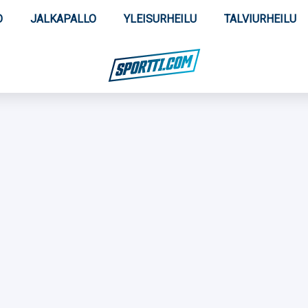
O
JALKAPALLO
YLEISURHEILU
TALVIURHEILU