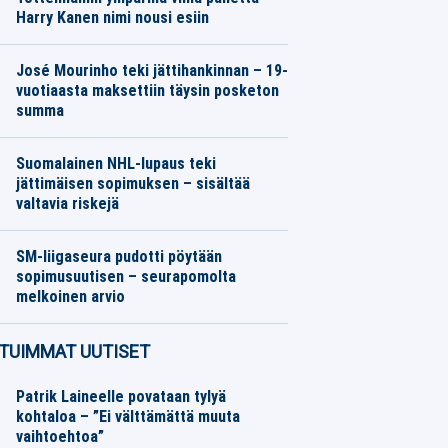
Harry Kanen nimi nousi esiin
Jalkapallo
06.08.2026
Toimitus
José Mourinho teki jättihankinnan – 19-
vuotiaasta maksettiin täysin posketon
summa
Jalkapallo
06.08.2026
Toimitus
Suomalainen NHL-lupaus teki
jättimäisen sopimuksen – sisältää
valtavia riskejä
Jääkiekko
06.08.2026
Toimitus
SM-liigaseura pudotti pöytään
sopimusuutisen – seurapomolta
melkoinen arvio
Jääkiekko
06.08.2026
Toimitus
TUIMMAT UUTISET
Patrik Laineelle povataan tylyä
kohtaloa – ”Ei välttämättä muuta
vaihtoehtoa”