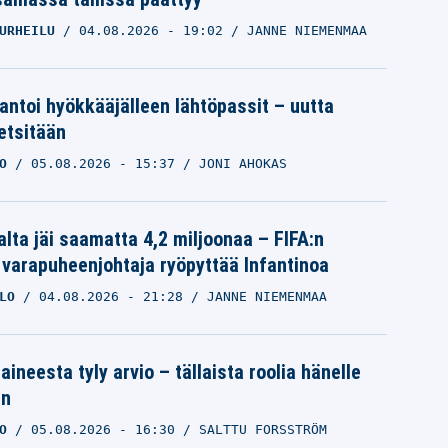
URHEILU
04.08.2026
- 19:02
JANNE NIEMENMAA
 antoi hyökkääjälleen lähtöpassit – uutta
etsitään
O
05.08.2026
- 15:37
JONI AHOKAS
alta jäi saamatta 4,2 miljoonaa – FIFA:n
 varapuheenjohtaja ryöpyttää Infantinoa
LO
04.08.2026
- 21:28
JANNE NIEMENMAA
aineesta tyly arvio – tällaista roolia hänelle
an
O
05.08.2026
- 16:30
SALTTU FORSSTRÖM