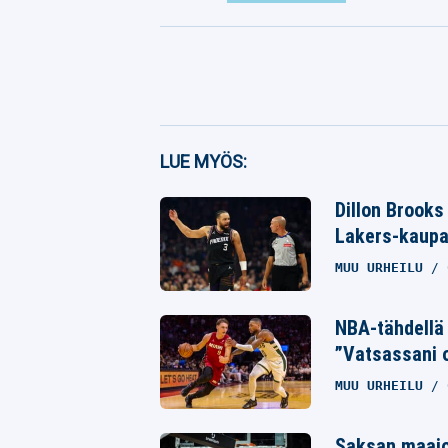
Facebook
LUE MYÖS:
Twitter
Dillon Brooks
Lakers-kaup
Whatsapp
MUU URHEILU
NBA-tähdellä 
”Vatsassani o
MUU URHEILU
Saksan maajo