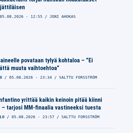
 jättiläisen
05.08.2026
- 12:55
JONI AHOKAS
Laineelle povataan tylyä kohtaloa – ”Ei
ättä muuta vaihtoehtoa”
O
05.08.2026
- 23:34
SALTTU FORSSTRÖM
nfantino yrittää kaikin keinoin pitää kiinni
a – tarjosi MM-finaalia vastineeksi tuesta
LO
05.08.2026
- 23:57
SALTTU FORSSTRÖM