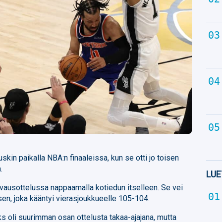
kin paikalla NBA:n finaaleissa, kun se otti jo toisen
.
LUE
 avausottelussa nappaamalla kotiedun itselleen. Se vei
en, joka kääntyi vierasjoukkueelle 105-104.
 oli suurimman osan ottelusta takaa-ajajana, mutta