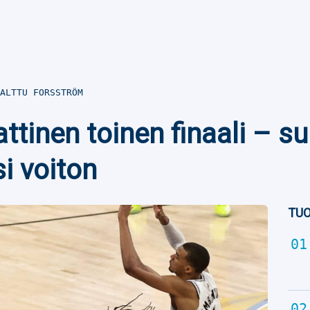
ALTTU FORSSTRÖM
tinen toinen finaali – s
si voiton
TUO