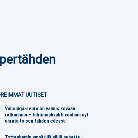
upertähden
REIMMAT UUTISET
Valioliiga-seura on valmis kovaan
ratkaisuun – tähtimaalivahti voidaan nyt
uhrata toisen tähden edessä
Jalkapallo
06.08.2026
Toimitus
Tottenhamin ympärillä villiä puhetta –