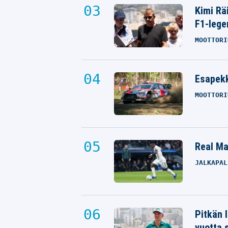
Kimi Rä
F1-lege
MOOTTORI
Esapekk
MOOTTORI
Real Mad
JALKAPAL
Pitkän 
vuotta 