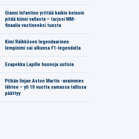
Gianni Infantino yrittää kaikin keinoin
pitää kiinni vallasta – tarjosi MM-
finaalia vastineeksi tuesta
Kimi Räikkösen legendaarinen
lempinimi sai alkunsa F1-legendalta
Esapekka Lapille huonoja uutisia
Pitkän linjan Aston Martin -avainmies
lähtee – yli 10 vuotta samassa tallissa
päättyy