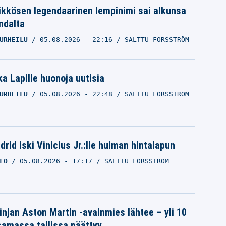
ikkösen legendaarinen lempinimi sai alkunsa
ndalta
URHEILU
05.08.2026
- 22:16
SALTTU FORSSTRÖM
a Lapille huonoja uutisia
URHEILU
05.08.2026
- 22:48
SALTTU FORSSTRÖM
rid iski Vinicius Jr.:lle huiman hintalapun
LO
05.08.2026
- 17:17
SALTTU FORSSTRÖM
linjan Aston Martin -avainmies lähtee – yli 10
samassa tallissa päättyy