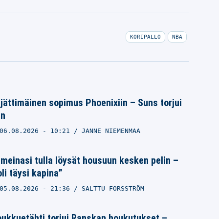
KORIPALLO
NBA
 jättimäinen sopimus Phoenixiin – Suns torjui
an
06.08.2026
- 10:21
JANNE NIEMENMAA
meinasi tulla löysät housuun kesken pelin –
li täysi kapina”
05.08.2026
- 21:36
SALTTU FORSSTRÖM
ukkuetähti torjui Ranskan houkutukset –