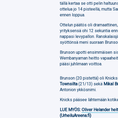
tällä kertaa se otti pelin haltuu
ottelua jo 14 pisteellä, mutta Sa
ennen loppua.
Ottelun päätös oli dramaattinen,
yrityksensä ohi 12 sekuntia enn
nappasi levypallon. Ranskalaisj
syöttönsä meni suoraan Brunson
Brunson upotti ensimmäisen sis
Wembanyaman heitto vapaaheittov
pääsi juhlimaan voittoa.
Brunson (20 pistettä) oli Knicks
Townsilta
(21/13) sekä
Mikal B
Antonion ykkösnimi.
Knicks pääsee lähtemään kotik
LUE MYÖS:
Oliver Helander heit
(UrheiluAreena.fi)