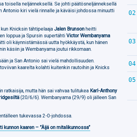
nsa toisella neljänneksellä. Se johti päätösneljänneksellä
n Antonio kiri vielä rinnalle ja käväisi johdossa minuutti
 kun Knicksin tähtipelaaja
Jalen Brunson
heitti
en loppua ja Spursin supertähti
Victor Wembanyama
ätti oli käynnistämässä uutta hyökkäystä, kun hänen
in käsiin ja Wembanyama joutui rikkomaan.
ään ja San Antonio sai vielä mahdollisuuden.
iivan kaarelta kolahti kuitenkin rautoihin ja Knicks
in ratkaisija, mutta hän sai vahvaa tulitukea
Karl-Anthony
ridgesiltä
(20/6/6). Wembanyama (29/9) oli jälleen San
entälleen tukevassa 2-0-johdossa.
ti kunnon kaaren – ”Äijä on mitalikunnossa”