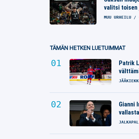
valitsi toisen
MUU URHEILU
TÄMÄN HETKEN LUETUIMMAT
Patrik 
välttäm
JÄÄKIEKK
Gianni I
vallast
JALKAPAL