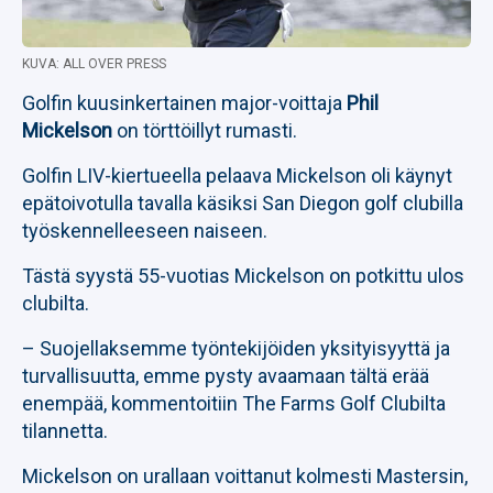
KUVA: ALL OVER PRESS
Golfin kuusinkertainen major-voittaja
Phil
Mickelson
on törttöillyt rumasti.
Golfin LIV-kiertueella pelaava Mickelson oli käynyt
epätoivotulla tavalla käsiksi San Diegon golf clubilla
työskennelleeseen naiseen.
Tästä syystä 55-vuotias Mickelson on potkittu ulos
clubilta.
– Suojellaksemme työntekijöiden yksityisyyttä ja
turvallisuutta, emme pysty avaamaan tältä erää
enempää, kommentoitiin The Farms Golf Clubilta
tilannetta.
Mickelson on urallaan voittanut kolmesti Mastersin,