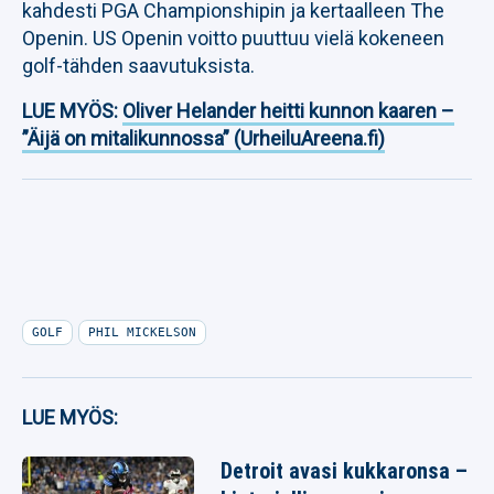
kahdesti PGA Championshipin ja kertaalleen The
Openin. US Openin voitto puuttuu vielä kokeneen
golf-tähden saavutuksista.
LUE MYÖS:
Oliver Helander heitti kunnon kaaren –
”Äijä on mitalikunnossa” (UrheiluAreena.fi)
GOLF
PHIL MICKELSON
LUE MYÖS:
Detroit avasi kukkaronsa –