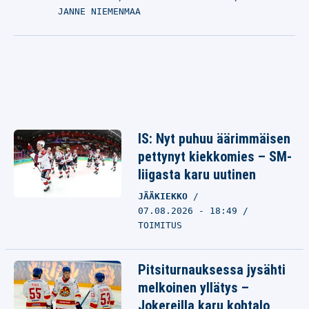
JANNE NIEMENMAA
IS: Nyt puhuu äärimmäisen
pettynyt kiekkomies – SM-
liigasta karu uutinen
JÄÄKIEKKO
07.08.2026 - 18:49
TOIMITUS
Pitsiturnauksessa jysähti
melkoinen yllätys –
Jokereilla karu kohtalo