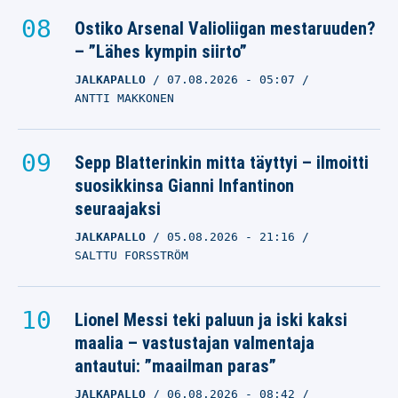
Ostiko Arsenal Valioliigan mestaruuden?
– ”Lähes kympin siirto”
JALKAPALLO
07.08.2026
- 05:07
ANTTI MAKKONEN
Sepp Blatterinkin mitta täyttyi – ilmoitti
suosikkinsa Gianni Infantinon
seuraajaksi
JALKAPALLO
05.08.2026
- 21:16
SALTTU FORSSTRÖM
Lionel Messi teki paluun ja iski kaksi
maalia – vastustajan valmentaja
antautui: ”maailman paras”
JALKAPALLO
06.08.2026
- 08:42