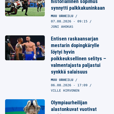
historiallinen sopimus
synnytti palkkakuninkaan
MUU URHEILU
07.08.2026
- 09:15
JONI AHOKAS
Entisen raskaansarjan
mestarin dopingkärylle
löytyi hyvin
poikkeuksellinen selitys –
valmentajasta paljastui
synkkä salaisuus
MUU URHEILU
06.08.2026
- 17:09
VILLE HIRVONEN
Olympiaurheilijan
alastonkuvat vuotivat