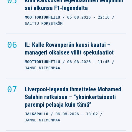
Kimi Räikkösen legendaarinen lempinimi
sai alkunsa F1-legendalta
MOOTTORIURHEILU
05.08.2026
- 22:16
SALTTU FORSSTRÖM
IL: Kalle Rovanperän kausi kaatui –
manageri oikaisee villit spekulaatiot
MOOTTORIURHEILU
06.08.2026
- 11:45
JANNE NIEMENMAA
Liverpool-legenda ihmettelee Mohamed
Salahin ratkaisua – ”yksinkertaisesti
parempi pelaaja kuin tämä”
JALKAPALLO
06.08.2026
- 13:02
JANNE NIEMENMAA