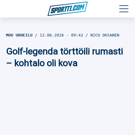
Moottoriurheilu
MUU URHEILU
12.06.2026
- 09:42
NICO OKSANEN
Jääkiekko
Golf-legenda törttöili rumasti
Jalkapallo
– kohtalo oli kova
Yleisurheilu
Talviurheilu
Muu urheilu
SPORTIVO TV