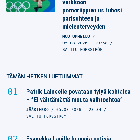
verkkoon –
pornoriippuvuus tuhosi
parisuhteen ja
mielenterveyden
MUU URHEILU
05.08.2026
- 20:58
SALTTU FORSSTRÖM
TÄMÄN HETKEN LUETUIMMAT
Patrik Laineelle povataan tylyä kohtaloa
– ”Ei välttämättä muuta vaihtoehtoa”
JÄÄKIEKKO
05.08.2026
- 23:34
SALTTU FORSSTRÖM
Esapekka Lapille huonoja uutisia