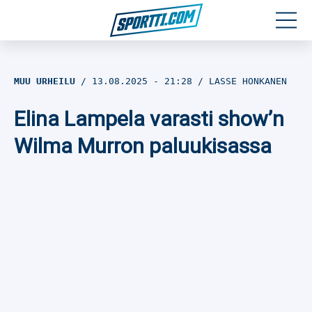
Moottoriurheilu
MUU URHEILU
13.08.2025
- 21:28
LASSE HONKANEN
Jääkiekko
Elina Lampela varasti show’n
Jalkapallo
Wilma Murron paluukisassa
Yleisurheilu
Talviurheilu
Muu urheilu
SPORTIVO TV