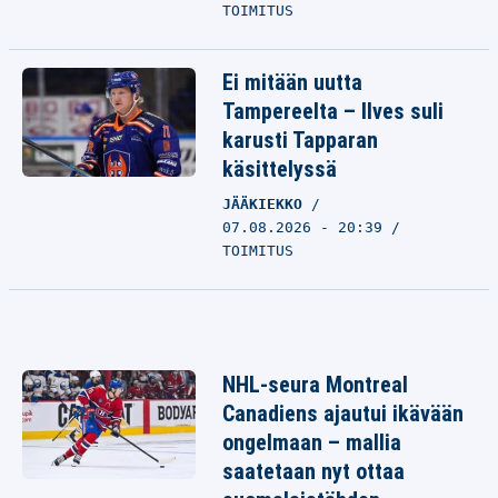
TOIMITUS
Ei mitään uutta
Tampereelta – Ilves suli
karusti Tapparan
käsittelyssä
JÄÄKIEKKO
07.08.2026 - 20:39
TOIMITUS
NHL-seura Montreal
Canadiens ajautui ikävään
ongelmaan – mallia
saatetaan nyt ottaa