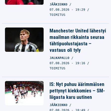
JÄÄKIEKKO
07.08.2026 - 19:29
TOIMITUS
Manchester United lähestyi
maailman rikkainta seuraa
tähtipuolustajasta –
vastaus oli tyly
JALKAPALLO
07.08.2026 - 19:16
TOIMITUS
IS: Nyt puhuu äärimmäisen
pettynyt kiekkomies – SM-
liigasta karu uutinen
JÄÄKIEKKO
07.08.2026 - 18:49