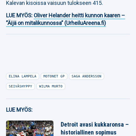
Kalevan kisoissa vaisuun tulokseen 415.
LUE MYÖS:
Oliver Helander heitti kunnon kaaren –
”Äijä on mitalikunnossa” (UrheiluAreena.fi)
ELINA LAMPELA
MOTONET GP
SAGA ANDERSSON
SEIVÄSHYPPY
WILMA MURTO
LUE MYÖS:
Detroit avasi kukkaronsa –
historiallinen sopimus