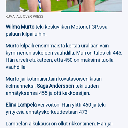
KUVA: ALL OVER PRESS
Wilma Murto
teki keskiviikon Motonet GP:ssä
paluun kilpailuihin.
Murto kilpaili ensimmäistä kertaa urallaan vain
kymmenen askeleen vauhdilla. Murron tulos oli 445.
Hän arveli etukäteen, että 450 on maksimi tuolla
vauhdilla.
Murto jäi kotimaisittain kovatasoisen kisan
kolmanneksi.
Saga Andersson
teki uuden
ennätyksensä 455 ja otti kakkossijan.
Elina Lampela
vei voiton. Hän ylitti 460 ja teki
yrityksiä ennätyskorkeudestaan 473.
Lampelan alkukausi on ollut rikkonainen. Hän jäi