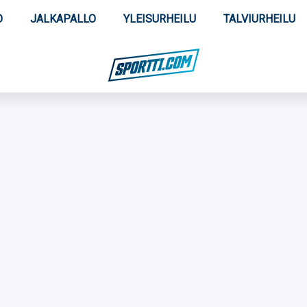
O
JALKAPALLO
YLEISURHEILU
TALVIURHEILU