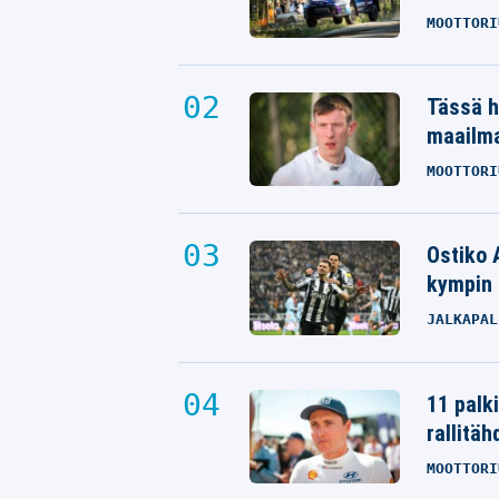
MOOTTORI
Tässä h
maailm
MOOTTORI
Ostiko 
kympin 
JALKAPAL
11 palk
rallitäh
MOOTTORI