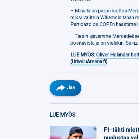
– Minulla on paljon luottoa Mer
miksi valitsin Wlliamsin tähän
Partidazo de COPEn haastattel
– Tiesin ajavamme Mercedeksen v
positiivista ja on vieläkin, Sainz
LUE MYÖS:
Oliver Helander heit
(UrheiluAreena.fi)
Jaa
Facebook
LUE MYÖS:
Twitter
F1-tähti miett
puolustaa val
Whatsapp