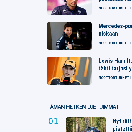
MOOTTORIURHEIL
Mercedes-pomo
niskaan
MOOTTORIURHEIL
Lewis Hamilt
tähti tarjosi 
MOOTTORIURHEIL
TÄMÄN HETKEN LUETUIMMAT
Nyt rii
pistetti