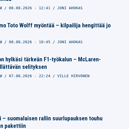
U
08.08.2026
- 12:41
JONI AHOKAS
 Toto Wolff myöntää – kilpailija hengittää jo
U
08.08.2026
- 10:45
JONI AHOKAS
on hylkäsi tärkeän F1-työkalun – McLaren-
yllättävän selityksen
U
07.08.2026
- 22:24
VILLE HIRVONEN
tti – suomalaisen rallin suurlupauksen touhu
in pakettiin