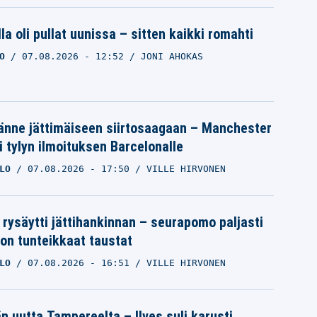
la oli pullat uunissa – sitten kaikki romahti
O
07.08.2026
- 12:52
JONI AHOKAS
änne jättimäiseen siirtosaagaan – Manchester
i tylyn ilmoituksen Barcelonalle
LO
07.08.2026
- 17:50
VILLE HIRVONEN
 rysäytti jättihankinnan – seurapomo paljasti
ron tunteikkaat taustat
LO
07.08.2026
- 16:51
VILLE HIRVONEN
än uutta Tampereelta – Ilves suli karusti