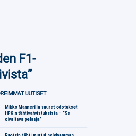
den F1-
ivista”
REIMMAT UUTISET
Mikko Mannerilla suuret odotukset
HPK:n tähtivahvistuksista – ”Se
oivaltava pelaaja”
SM-liiga
08.08.2026
Toimitus
Ruotsin tähti murtui polvivamman