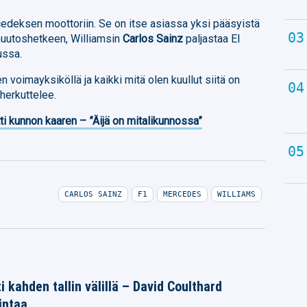
cedeksen moottoriin. Se on itse asiassa yksi pääsyistä
 muutoshetkeen, Williamsin
Carlos Sainz
paljastaa El
ussa.
oimayksiköllä ja kaikki mitä olen kuullut siitä on
 herkuttelee.
ti kunnon kaaren – ”Äijä on mitalikunnossa”
CARLOS SAINZ
F1
MERCEDES
WILLIAMS
i kahden tallin välillä – David Coulthard
intaa