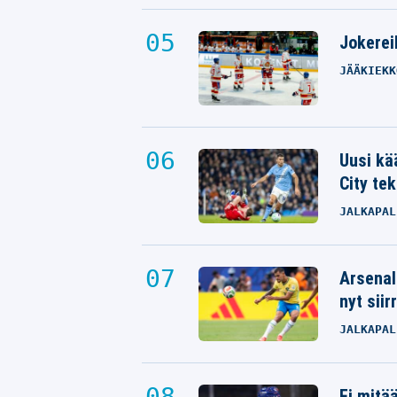
Jokereil
JÄÄKIEKK
Uusi kä
City tek
JALKAPAL
Arsenal
nyt siir
JALKAPAL
Ei mitä