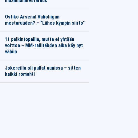
maailmanmestaruus
Ostiko Arsenal Valioliigan
mestaruuden? – ”Lähes kympin siirto”
11 palkintopallia, mutta ei yhtään
voittoa – MM-rallitähden aika käy nyt
vähiin
Jokereilla oli pullat uunissa – sitten
kaikki romahti