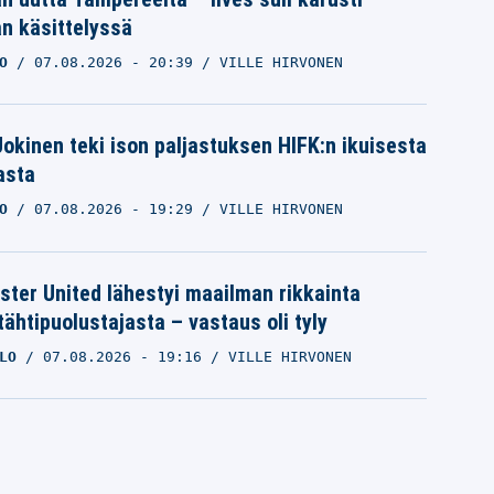
n käsittelyssä
O
07.08.2026
- 20:39
VILLE HIRVONEN
 Jokinen teki ison paljastuksen HIFK:n ikuisesta
asta
O
07.08.2026
- 19:29
VILLE HIRVONEN
ter United lähestyi maailman rikkainta
tähtipuolustajasta – vastaus oli tyly
LO
07.08.2026
- 19:16
VILLE HIRVONEN