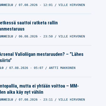
URHEILU
07.08.2026
- 12:01
VILLE HIRVONEN
etkessä saattoi ratketa rallin
anmestaruus
URHEILU
06.08.2026
- 23:50
VILLE HIRVONEN
Arsenal Valioliigan mestaruuden? – ”Lähes
siirto”
LO
07.08.2026
- 05:07
ANTTI MAKKONEN
intopallia, mutta ei yhtään voittoa – MM-
den aika käy nyt vähiin
URHEILU
07.08.2026
- 23:11
VILLE HIRVONEN