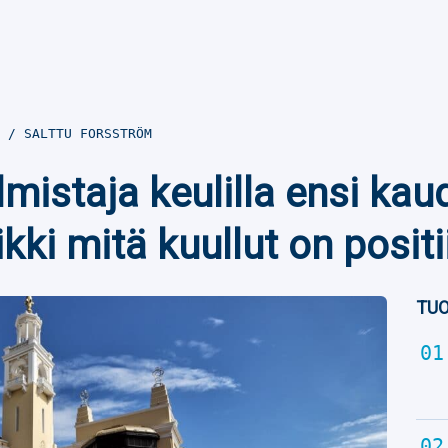
0
SALTTU FORSSTRÖM
mistaja keulilla ensi kau
kki mitä kuullut on positi
TUO