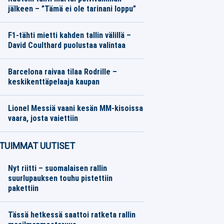
jälkeen – ”Tämä ei ole tarinani loppu”
Eurojalkapallo
08.08.2026
Toimitus
F1-tähti mietti kahden tallin välillä –
David Coulthard puolustaa valintaa
Formula 1
08.08.2026
Toimitus
Barcelona raivaa tilaa Rodrille –
keskikenttäpelaaja kaupan
Eurojalkapallo
08.08.2026
Toimitus
Lionel Messiä vaani kesän MM-kisoissa
vaara, josta vaiettiin
Muut Jalkapallo
08.08.2026
Toimitus
TUIMMAT UUTISET
Nyt riitti – suomalaisen rallin
suurlupauksen touhu pistettiin
pakettiin
Tässä hetkessä saattoi ratketa rallin