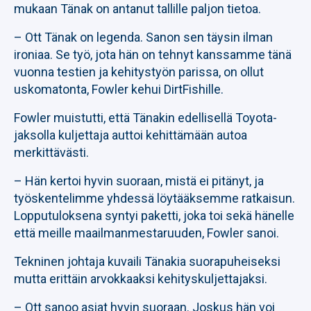
mukaan Tänak on antanut tallille paljon tietoa.
– Ott Tänak on legenda. Sanon sen täysin ilman
ironiaa. Se työ, jota hän on tehnyt kanssamme tänä
vuonna testien ja kehitystyön parissa, on ollut
uskomatonta, Fowler kehui DirtFishille.
Fowler muistutti, että Tänakin edellisellä Toyota-
jaksolla kuljettaja auttoi kehittämään autoa
merkittävästi.
– Hän kertoi hyvin suoraan, mistä ei pitänyt, ja
työskentelimme yhdessä löytääksemme ratkaisun.
Lopputuloksena syntyi paketti, joka toi sekä hänelle
että meille maailmanmestaruuden, Fowler sanoi.
Tekninen johtaja kuvaili Tänakia suorapuheiseksi
mutta erittäin arvokkaaksi kehityskuljettajaksi.
– Ott sanoo asiat hyvin suoraan. Joskus hän voi