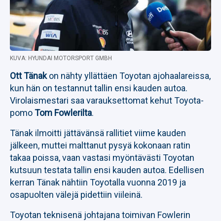
KUVA: HYUNDAI MOTORSPORT GMBH
Ott Tänak
on nähty yllättäen Toyotan ajohaalareissa,
kun hän on testannut tallin ensi kauden autoa.
Virolaismestari saa varauksettomat kehut Toyota-
pomo
Tom Fowlerilta
.
Tänak ilmoitti jättävänsä rallitiet viime kauden
jälkeen, muttei malttanut pysyä kokonaan ratin
takaa poissa, vaan vastasi myöntävästi Toyotan
kutsuun testata tallin ensi kauden autoa. Edellisen
kerran Tänak nähtiin Toyotalla vuonna 2019 ja
osapuolten välejä pidettiin viileinä.
Toyotan teknisenä johtajana toimivan Fowlerin