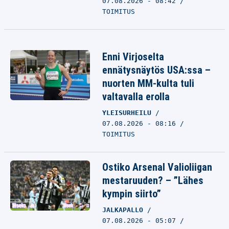
07.08.2026 - 08:42
TOIMITUS
Enni Virjoselta
ennätysnäytös USA:ssa –
nuorten MM-kulta tuli
valtavalla erolla
YLEISURHEILU
07.08.2026 - 08:16
TOIMITUS
Ostiko Arsenal Valioliigan
mestaruuden? – ”Lähes
kympin siirto”
JALKAPALLO
07.08.2026 - 05:07