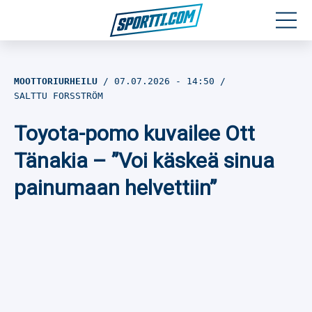
Moottoriurheilu
MOOTTORIURHEILU
07.07.2026
- 14:50
SALTTU FORSSTRÖM
Jääkiekko
Toyota-pomo kuvailee Ott
Jalkapallo
Tänakia – ”Voi käskeä sinua
Yleisurheilu
painumaan helvettiin”
Talviurheilu
Muu urheilu
SPORTIVO TV