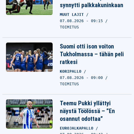
synnytti palkkakuninkaan
MUUT LAJIT
07.08.2026 - 09:15
TOIMITUS
Suomi otti ison voiton
Tukholmassa – tähän peli
ratkesi
KORIPALLO
07.08.2026 - 09:00
TOIMITUS
Teemu Pukki yllättyi
näystä Töölössä – ”En
osannut odottaa”
EUROJALKAPALLO