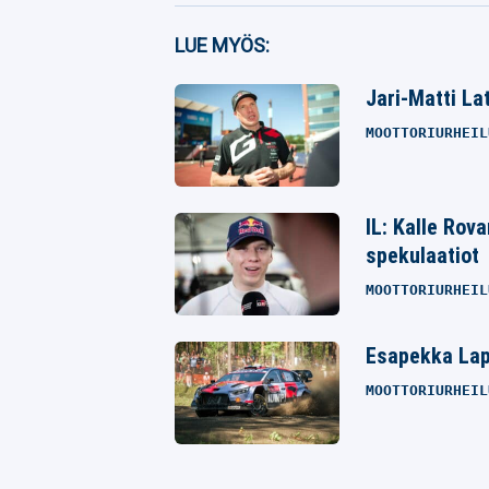
Facebook
LUE MYÖS:
Twitter
Jari-Matti La
Whatsapp
MOOTTORIURHEIL
IL: Kalle Rov
spekulaatiot
MOOTTORIURHEIL
Esapekka Lapi
MOOTTORIURHEIL