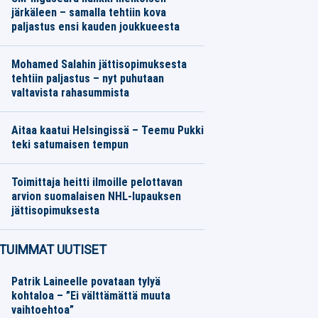
järkäleen – samalla tehtiin kova
paljastus ensi kauden joukkueesta
Jääkiekko
06.08.2026
Toimitus
Mohamed Salahin jättisopimuksesta
tehtiin paljastus – nyt puhutaan
valtavista rahasummista
Jalkapallo
06.08.2026
Toimitus
Aitaa kaatui Helsingissä – Teemu Pukki
teki satumaisen tempun
Jalkapallo
06.08.2026
Toimitus
Toimittaja heitti ilmoille pelottavan
arvion suomalaisen NHL-lupauksen
jättisopimuksesta
Jääkiekko
06.08.2026
Toimitus
TUIMMAT UUTISET
Patrik Laineelle povataan tylyä
kohtaloa – ”Ei välttämättä muuta
vaihtoehtoa”