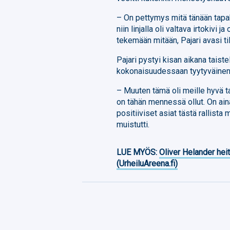
– On pettymys mitä tänään tapaht
niin linjalla oli valtava irtokiv
tekemään mitään, Pajari avasi ti
Pajari pystyi kisan aikana taist
kokonaisuudessaan tyytyväinen 
– Muuten tämä oli meille hyvä ta
on tähän mennessä ollut. On aina
positiiviset asiat tästä rallista
muistutti.
LUE MYÖS:
Oliver Helander heit
(UrheiluAreena.fi)