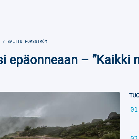
8
SALTTU FORSSTRÖM
si epäonneaan – ”Kaikki m
TUO