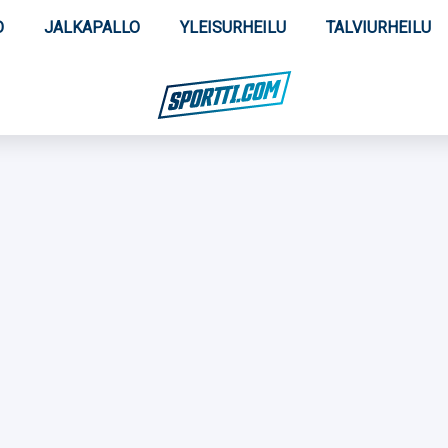
O
JALKAPALLO
YLEISURHEILU
TALVIURHEILU