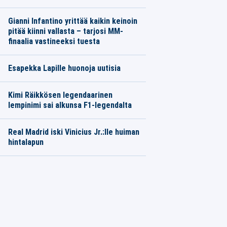
Gianni Infantino yrittää kaikin keinoin
pitää kiinni vallasta – tarjosi MM-
finaalia vastineeksi tuesta
Esapekka Lapille huonoja uutisia
Kimi Räikkösen legendaarinen
lempinimi sai alkunsa F1-legendalta
Real Madrid iski Vinicius Jr.:lle huiman
hintalapun