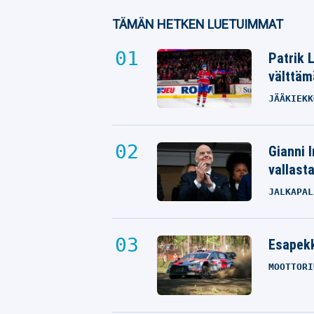
TÄMÄN HETKEN LUETUIMMAT
Patrik 
välttäm
JÄÄKIEKK
Gianni I
vallast
JALKAPAL
Esapekk
MOOTTORI