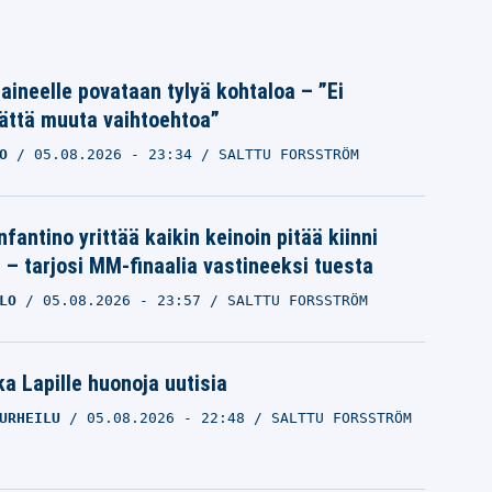
Laineelle povataan tylyä kohtaloa – ”Ei
ättä muuta vaihtoehtoa”
O
05.08.2026
- 23:34
SALTTU FORSSTRÖM
nfantino yrittää kaikin keinoin pitää kiinni
a – tarjosi MM-finaalia vastineeksi tuesta
LO
05.08.2026
- 23:57
SALTTU FORSSTRÖM
a Lapille huonoja uutisia
URHEILU
05.08.2026
- 22:48
SALTTU FORSSTRÖM