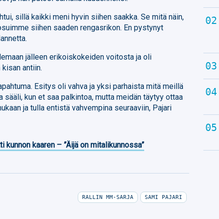
ui, sillä kaikki meni hyvin siihen saakka. Se mitä näin,
i ja osuimme siihen saaden rengasrikon. En pystynyt
lannetta.
elemaan jälleen erikoiskokeiden voitosta ja oli
kisan antiin.
pahtuma. Esitys oli vahva ja yksi parhaista mitä meillä
 sääli, kun et saa palkintoa, mutta meidän täytyy ottaa
 mukaan ja tulla entistä vahvempina seuraaviin, Pajari
ti kunnon kaaren – ”Äijä on mitalikunnossa”
RALLIN MM-SARJA
SAMI PAJARI