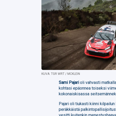
KUVA: TGR WRT / MCKLEIN
Sami Pajari
oli vahvasti matkall
kohtasi epäonnea toiseksi viime
kokonaiskisassa seitsemännek
Pajari oli tiukasti kiinni kilpail
peräkkäistä palkintopallisijoitu
vesitti kuitenkin menestyshaave