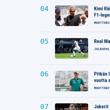
Kimi Rä
F1-lege
MOOTTORI
Real Mad
JALKAPAL
Pitkän 
vuotta 
MOOTTORI
Jokerit