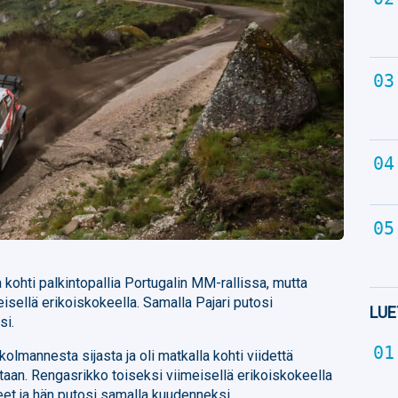
a kohti palkintopallia Portugalin MM-rallissa, mutta
isellä erikoiskokeella. Samalla Pajari putosi
LUE
si.
un kolmannesta sijasta ja oli matkalla kohti viidettä
staan. Rengasrikko toiseksi viimeisellä erikoiskokeella
et ja hän putosi samalla kuudenneksi.