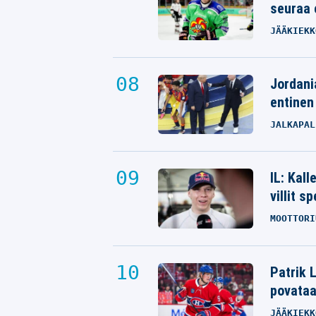
seuraa 
JÄÄKIEKK
Jordani
entinen
JALKAPAL
IL: Kal
villit s
MOOTTORI
Patrik L
povata
JÄÄKIEKK