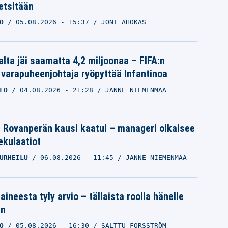
etsitään
O
05.08.2026
- 15:37
JONI AHOKAS
alta jäi saamatta 4,2 miljoonaa – FIFA:n
 varapuheenjohtaja ryöpyttää Infantinoa
LO
04.08.2026
- 21:28
JANNE NIEMENMAA
le Rovanperän kausi kaatui – manageri oikaisee
pekulaatiot
URHEILU
06.08.2026
- 11:45
JANNE NIEMENMAA
aineesta tyly arvio – tällaista roolia hänelle
an
O
05.08.2026
- 16:30
SALTTU FORSSTRÖM