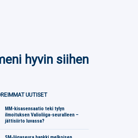
eni hyvin siihen
REIMMAT UUTISET
MM-kisasensaatio teki tylyn
ilmoituksen Valioliiga-seuralleen –
jättisiirto luvassa?
Jalkapallo
06.08.2026
Toimitus
SM-liigaseura hankki melkoisen