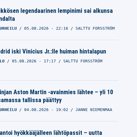
ikkösen legendaarinen lempinimi sai alkunsa
ndalta
URHEILU
05.08.2026
- 22:16
SALTTU FORSSTRÖM
rid iski Vinicius Jr.:lle huiman hintalapun
LO
05.08.2026
- 17:17
SALTTU FORSSTRÖM
linjan Aston Martin -avainmies lähtee – yli 10
samassa tallissa päättyy
URHEILU
04.08.2026
- 19:02
JANNE NIEMENMAA
 antoi hyökkääjälleen lähtöpassit – uutta