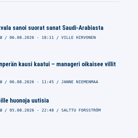
tvala sanoi suorat sanat Saudi-Arabiasta
U
06.08.2026
- 18:11
VILLE HIRVONEN
anperän kausi kaatui – manageri oikaisee villit
U
06.08.2026
- 11:45
JANNE NIEMENMAA
lle huonoja uutisia
U
05.08.2026
- 22:48
SALTTU FORSSTRÖM