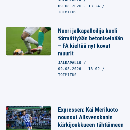
09.08.2026 - 13:24
TOIMITUS
Nuori jalkapalloilija kuoli
törmättyään betoniseinään
– FA kieltää nyt kovat
muurit
JALKAPALLO
09.08.2026 - 13:02
TOIMITUS
Expressen: Kai Meriluoto
noussut Allsvenskanin
kärkijoukkueen tähtäimeen