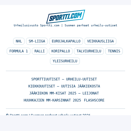
Urheilusivusto Sportti.com | Suomen parhaat urheilu-uutiset
NHL
SM-LIIGA
EUROJALKAPALLO
VEIKKAUSLIIGA
FORMULA 1
RALLI
KORIPALLO
TALVIURHEILU
TENNIS
YLEISURHEILU
SPORTTIUUTISET – URHEILU-UUTISET
KIEKKOUUTISET – UUTISIA JÄÄKIEKOSTA
JÄÄKIEKON MM-KISAT 2025 – LEIJONAT
HUUHKAJIEN MM-KARSINNAT 2025
FLASHSCORE
© Sportti.com | Suomen parhaat urheilu-uutiset 2026
TIETOA MEISTÄ
/
🇬🇧 SPORTIVO NETWORK
/
KÄYTTÖEHDOT