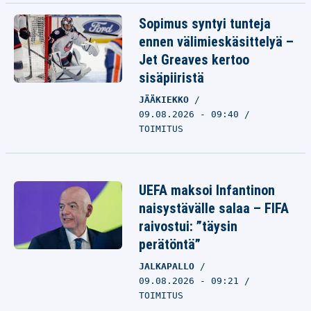
Sopimus syntyi tunteja
ennen välimieskäsittelyä –
Jet Greaves kertoo
sisäpiiristä
JÄÄKIEKKO
09.08.2026 - 09:40
TOIMITUS
UEFA maksoi Infantinon
naisystävälle salaa – FIFA
raivostui: ”täysin
perätöntä”
JALKAPALLO
09.08.2026 - 09:21
TOIMITUS