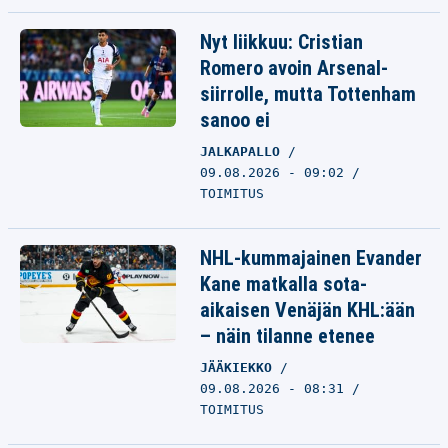
Nyt liikkuu: Cristian
Romero avoin Arsenal-
siirrolle, mutta Tottenham
sanoo ei
JALKAPALLO
09.08.2026 - 09:02
TOIMITUS
NHL-kummajainen Evander
Kane matkalla sota-
aikaisen Venäjän KHL:ään
– näin tilanne etenee
JÄÄKIEKKO
09.08.2026 - 08:31
TOIMITUS