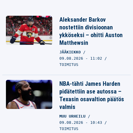
Aleksander Barkov
nostettiin divisioonan
ykköseksi – ohitti Auston
Matthewsin
JÄÄKIEKKO
09.08.2026 - 11:02
TOIMITUS
NBA-tähti James Harden
pidätettiin ase autossa –
Texasin osavaltion päätös
valmis
MUU URHEILU
09.08.2026 - 10:43
TOIMITUS