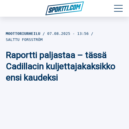
Moottoriurheilu
MOOTTORIURHEILU
07.08.2025
- 13:56
SALTTU FORSSTRÖM
Jääkiekko
Raportti paljastaa – tässä
Jalkapallo
Cadillacin kuljettajakaksikko
Yleisurheilu
ensi kaudeksi
Talviurheilu
Muu urheilu
SPORTIVO TV