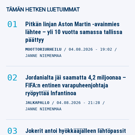
TÄMÄN HETKEN LUETUIMMAT
Pitkän linjan Aston Martin -avainmies
lähtee – yli 10 vuotta samassa tallissa
päättyy
MOOTTORIURHEILU
04.08.2026
- 19:02
JANNE NIEMENMAA
Jordanialta jäi saamatta 4,2 miljoonaa –
FIFA:n entinen varapuheenjohtaja
ryöpyttää Infantinoa
JALKAPALLO
04.08.2026
- 21:28
JANNE NIEMENMAA
Jokerit antoi hyökkääjälleen lähtöpassit