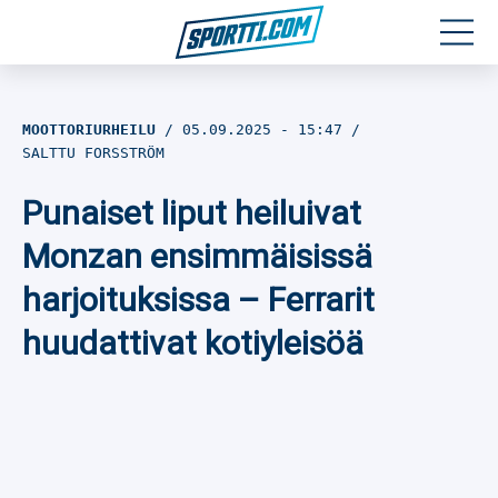
Moottoriurheilu
MOOTTORIURHEILU
05.09.2025
- 15:47
SALTTU FORSSTRÖM
Jääkiekko
Punaiset liput heiluivat
Jalkapallo
Monzan ensimmäisissä
Yleisurheilu
harjoituksissa – Ferrarit
huudattivat kotiyleisöä
Talviurheilu
Muu urheilu
SPORTIVO TV