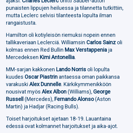
ajaksi.
Charles Leclerc
ohitti Sauber-auton
punaisten lippujen heiluessa ja tilannetta tutkittiin,
mutta Leclerc selvisi tilanteesta lopulta ilman
rangaistusta.
Hamilton oli kotiyleisön riemuksi nopein ennen
tallikaveriaan Leclerciä. Williamsin
Carlos Sainz
oli
kolmas ennen Red Bullin
Max Verstappenia
ja
Mercedeksen
Kimi Antonellia
.
MM-sarjan kakkonen
Lando Norris
oli lopulta
kuudes
Oscar Piastrin
antaessa oman paikkansa
varakuski
Alex Dunnelle
. Kärkikymmenikköön
nousivat myös
Alex Albon
(Williams),
George
Russell
(Mercedes),
Fernando Alonso
(Aston
Martin) ja Hadjar (Racing Bulls).
Toiset harjoitukset ajetaan 18-19. Lauantaina
edessä ovat kolmannet harjoitukset ja aika-ajot.