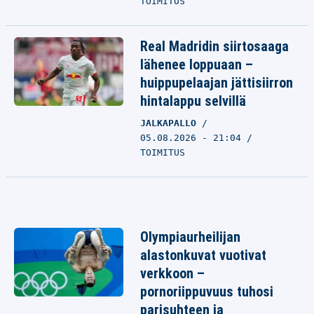
TOIMITUS
Real Madridin siirtosaaga
lähenee loppuaan –
huippupelaajan jättisiirron
hintalappu selvillä
JALKAPALLO
05.08.2026 - 21:04
TOIMITUS
Olympiaurheilijan
alastonkuvat vuotivat
verkkoon –
pornoriippuvuus tuhosi
parisuhteen ja