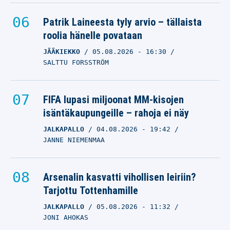
Patrik Laineesta tyly arvio – tällaista
roolia hänelle povataan
JÄÄKIEKKO
05.08.2026
- 16:30
SALTTU FORSSTRÖM
FIFA lupasi miljoonat MM-kisojen
isäntäkaupungeille – rahoja ei näy
JALKAPALLO
04.08.2026
- 19:42
JANNE NIEMENMAA
Arsenalin kasvatti vihollisen leiriin?
Tarjottu Tottenhamille
JALKAPALLO
05.08.2026
- 11:32
JONI AHOKAS