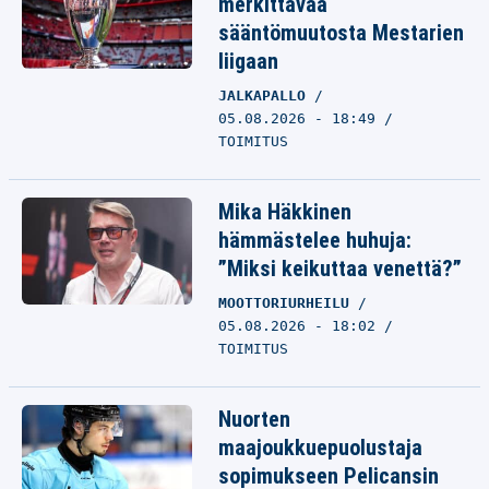
merkittävää
sääntömuutosta Mestarien
liigaan
JALKAPALLO
05.08.2026 - 18:49
TOIMITUS
Mika Häkkinen
hämmästelee huhuja:
”Miksi keikuttaa venettä?”
MOOTTORIURHEILU
05.08.2026 - 18:02
TOIMITUS
Nuorten
maajoukkuepuolustaja
sopimukseen Pelicansin