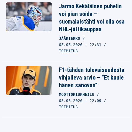
Jarmo Kekäläisen puhelin
voi pian soida –
suomalaistähti voi olla osa
NHL-jättikauppaa
JÄÄKIEKKO
08.08.2026 - 22:31
TOIMITUS
F1-tähden tulevaisuudesta
vihjaileva arvio – ”Et kuule
hänen sanovan”
MOOTTORIURHEILU
08.08.2026 - 22:09
TOIMITUS