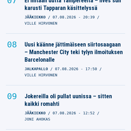
Ei mitään uutta Tampereelta – Ilves suli
karusti Tapparan käsittelyssä
JÄÄKIEKKO
07.08.2026
- 20:39
VILLE HIRVONEN
Uusi käänne jättimäiseen siirtosaagaan
– Manchester City teki tylyn ilmoituksen
Barcelonalle
JALKAPALLO
07.08.2026
- 17:50
VILLE HIRVONEN
Jokereilla oli pullat uunissa – sitten
kaikki romahti
JÄÄKIEKKO
07.08.2026
- 12:52
JONI AHOKAS