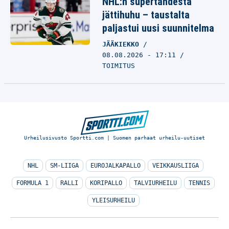
NHL:n supertähdestä
jättihuhu – taustalta
paljastui uusi suunnitelma
JÄÄKIEKKO
08.08.2026 - 17:11
TOIMITUS
Urheilusivusto Sportti.com | Suomen parhaat urheilu-uutiset
NHL
SM-LIIGA
EUROJALKAPALLO
VEIKKAUSLIIGA
FORMULA 1
RALLI
KORIPALLO
TALVIURHEILU
TENNIS
YLEISURHEILU