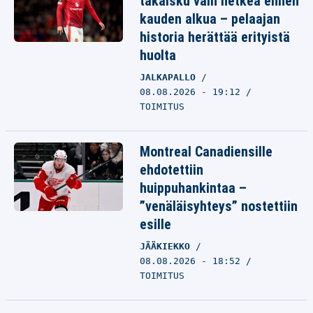
takaisku vain hetkeä ennen
kauden alkua – pelaajan
historia herättää erityistä
huolta
JALKAPALLO
08.08.2026 - 19:12
TOIMITUS
Montreal Canadiensille
ehdotettiin
huippuhankintaa –
”venäläisyhteys” nostettiin
esille
JÄÄKIEKKO
08.08.2026 - 18:52
TOIMITUS