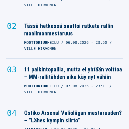
VILLE HIRVONEN
Tässä hetkessä saattoi ratketa rallin
maailmanmestaruus
MOOTTORIURHEILU
06.08.2026
- 23:50
VILLE HIRVONEN
11 palkintopallia, mutta ei yhtään voittoa
– MM-rallitähden aika käy nyt vähiin
MOOTTORIURHEILU
07.08.2026
- 23:11
VILLE HIRVONEN
Ostiko Arsenal Valioliigan mestaruuden?
– ”Lähes kympin siirto”