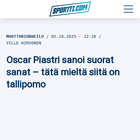
Moottoriurheilu
MOOTTORIURHEILU
05.10.2025
- 22:26
VILLE HIRVONEN
Jääkiekko
Oscar Piastri sanoi suorat
Jalkapallo
sanat – tätä mieltä siitä on
Yleisurheilu
tallipomo
Talviurheilu
Muu urheilu
SPORTIVO TV