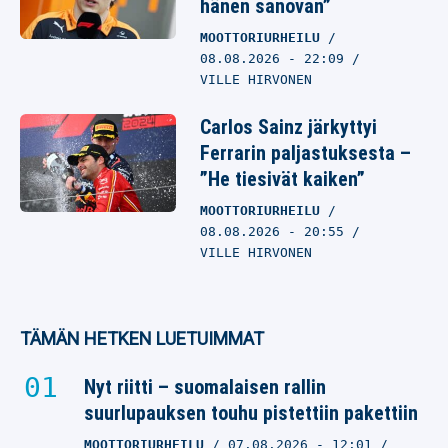
hänen sanovan”
MOOTTORIURHEILU
08.08.2026
- 22:09
VILLE HIRVONEN
Carlos Sainz järkyttyi
Ferrarin paljastuksesta –
”He tiesivät kaiken”
MOOTTORIURHEILU
08.08.2026
- 20:55
VILLE HIRVONEN
TÄMÄN HETKEN LUETUIMMAT
Nyt riitti – suomalaisen rallin
suurlupauksen touhu pistettiin pakettiin
MOOTTORIURHEILU
07.08.2026
- 12:01