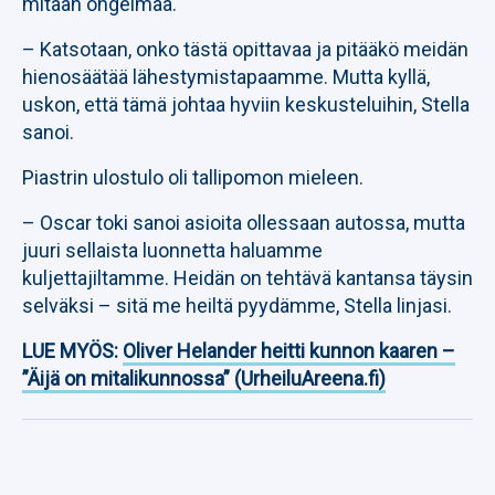
mitään ongelmaa.
– Katsotaan, onko tästä opittavaa ja pitääkö meidän
hienosäätää lähestymistapaamme. Mutta kyllä,
uskon, että tämä johtaa hyviin keskusteluihin, Stella
sanoi.
Piastrin ulostulo oli tallipomon mieleen.
– Oscar toki sanoi asioita ollessaan autossa, mutta
juuri sellaista luonnetta haluamme
kuljettajiltamme. Heidän on tehtävä kantansa täysin
selväksi – sitä me heiltä pyydämme, Stella linjasi.
LUE MYÖS:
Oliver Helander heitti kunnon kaaren –
”Äijä on mitalikunnossa” (UrheiluAreena.fi)