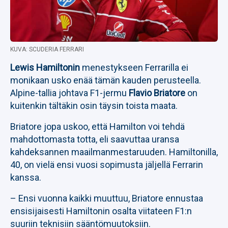
KUVA: SCUDERIA FERRARI
Lewis Hamiltonin
menestykseen Ferrarilla ei
monikaan usko enää tämän kauden perusteella.
Alpine-tallia johtava F1-jermu
Flavio Briatore
on
kuitenkin tältäkin osin täysin toista maata.
Briatore jopa uskoo, että Hamilton voi tehdä
mahdottomasta totta, eli saavuttaa uransa
kahdeksannen maailmanmestaruuden. Hamiltonilla,
40, on vielä ensi vuosi sopimusta jäljellä Ferrarin
kanssa.
– Ensi vuonna kaikki muuttuu, Briatore ennustaa
ensisijaisesti Hamiltonin osalta viitateen F1:n
suuriin teknisiin sääntömuutoksiin.