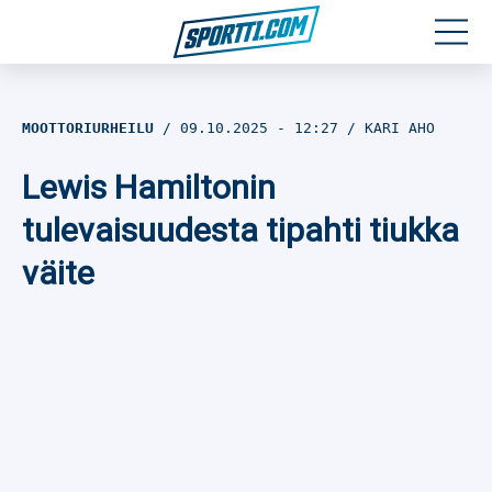
Moottoriurheilu
MOOTTORIURHEILU
09.10.2025
- 12:27
KARI AHO
Jääkiekko
Lewis Hamiltonin
Jalkapallo
tulevaisuudesta tipahti tiukka
väite
Yleisurheilu
Talviurheilu
Muu urheilu
SPORTIVO TV