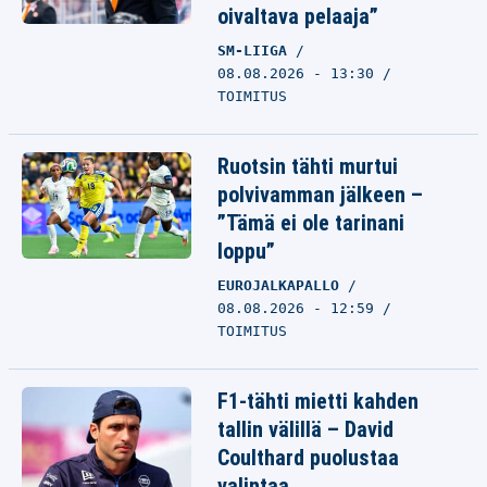
oivaltava pelaaja”
SM-LIIGA
08.08.2026 - 13:30
TOIMITUS
Ruotsin tähti murtui
polvivamman jälkeen –
”Tämä ei ole tarinani
loppu”
EUROJALKAPALLO
08.08.2026 - 12:59
TOIMITUS
F1-tähti mietti kahden
tallin välillä – David
Coulthard puolustaa
valintaa