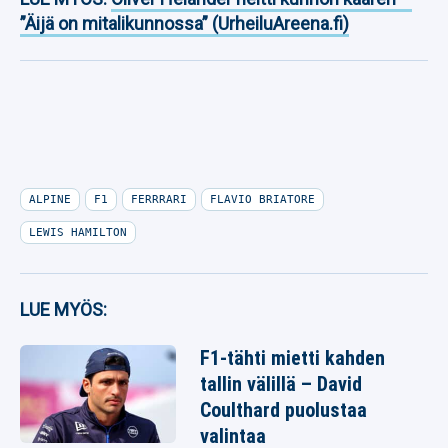
”Äijä on mitalikunnossa” (UrheiluAreena.fi)
ALPINE
F1
FERRRARI
FLAVIO BRIATORE
LEWIS HAMILTON
LUE MYÖS:
F1-tähti mietti kahden
tallin välillä – David
Coulthard puolustaa
valintaa