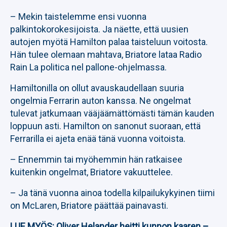
– Mekin taistelemme ensi vuonna
palkintokorokesijoista. Ja näette, että uusien
autojen myötä Hamilton palaa taisteluun voitosta.
Hän tulee olemaan mahtava, Briatore lataa Radio
Rain La politica nel pallone-ohjelmassa.
Hamiltonilla on ollut avauskaudellaan suuria
ongelmia Ferrarin auton kanssa. Ne ongelmat
tulevat jatkumaan vääjäämättömästi tämän kauden
loppuun asti. Hamilton on sanonut suoraan, että
Ferrarilla ei ajeta enää tänä vuonna voitoista.
– Ennemmin tai myöhemmin hän ratkaisee
kuitenkin ongelmat, Briatore vakuuttelee.
– Ja tänä vuonna ainoa todella kilpailukykyinen tiimi
on McLaren, Briatore päättää painavasti.
LUE MYÖS:
Oliver Helander heitti kunnon kaaren –