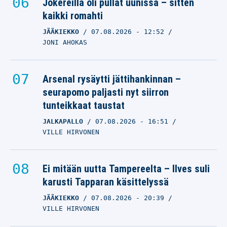
Jokereilla oli pullat uunissa – sitten
kaikki romahti
JÄÄKIEKKO
07.08.2026
- 12:52
JONI AHOKAS
Arsenal rysäytti jättihankinnan –
seurapomo paljasti nyt siirron
tunteikkaat taustat
JALKAPALLO
07.08.2026
- 16:51
VILLE HIRVONEN
Ei mitään uutta Tampereelta – Ilves suli
karusti Tapparan käsittelyssä
JÄÄKIEKKO
07.08.2026
- 20:39
VILLE HIRVONEN