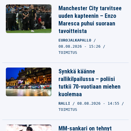
Manchester City tarvitsee
uuden kapteenin – Enzo
Maresca puhui suoraan
tavoitteista
EUROJALKAPALLO
08.08.2026 - 15:26
TOIMITUS
Synkkä käänne
rallikilpailussa – poliisi
tutkii 70-vuotiaan miehen
kuolemaa
RALLI
08.08.2026 - 14:55
TOIMITUS
MM-sankari on tehnyt