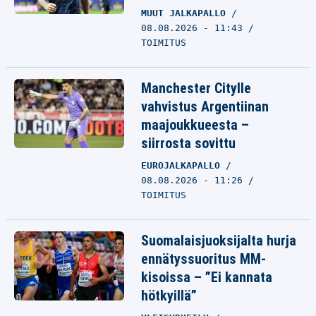
MUUT JALKAPALLO
08.08.2026 - 11:43
TOIMITUS
Manchester Citylle
vahvistus Argentiinan
maajoukkueesta –
siirrosta sovittu
EUROJALKAPALLO
08.08.2026 - 11:26
TOIMITUS
Suomalaisjuoksijalta hurja
ennätyssuoritus MM-
kisoissa – ”Ei kannata
hötkyillä”