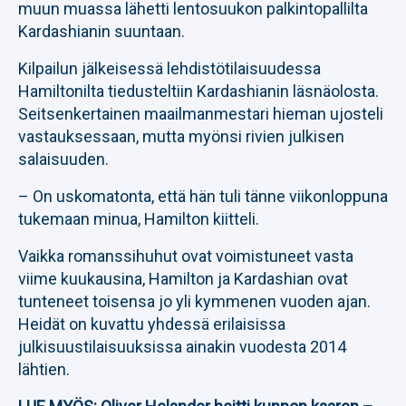
muun muassa lähetti lentosuukon palkintopallilta
Kardashianin suuntaan.
Kilpailun jälkeisessä lehdistötilaisuudessa
Hamiltonilta tiedusteltiin Kardashianin läsnäolosta.
Seitsenkertainen maailmanmestari hieman ujosteli
vastauksessaan, mutta myönsi rivien julkisen
salaisuuden.
– On uskomatonta, että hän tuli tänne viikonloppuna
tukemaan minua, Hamilton kiitteli.
Vaikka romanssihuhut ovat voimistuneet vasta
viime kuukausina, Hamilton ja Kardashian ovat
tunteneet toisensa jo yli kymmenen vuoden ajan.
Heidät on kuvattu yhdessä erilaisissa
julkisuustilaisuuksissa ainakin vuodesta 2014
lähtien.