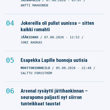
JALKAPALLO
07.08.2026
- 05:07
ANTTI MAKKONEN
Jokereilla oli pullat uunissa – sitten
kaikki romahti
JÄÄKIEKKO
07.08.2026
- 12:52
JONI AHOKAS
Esapekka Lapille huonoja uutisia
MOOTTORIURHEILU
05.08.2026
- 22:48
SALTTU FORSSTRÖM
Arsenal rysäytti jättihankinnan –
seurapomo paljasti nyt siirron
tunteikkaat taustat