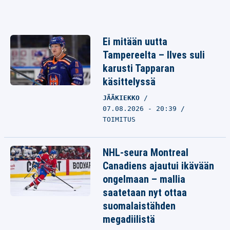
Ei mitään uutta
Tampereelta – Ilves suli
karusti Tapparan
käsittelyssä
JÄÄKIEKKO
07.08.2026 - 20:39
TOIMITUS
NHL-seura Montreal
Canadiens ajautui ikävään
ongelmaan – mallia
saatetaan nyt ottaa
suomalaistähden
megadiilistä