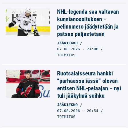
NHL-legenda saa valtavan
kunnianosoituksen –
pelinumero jäädytetään ja
patsas paljastetaan
JÄÄKIEKKO
07.08.2026 - 21:06
TOIMITUS
Ruotsalaisseura hankki
”parhaassa iässä” olevan
entisen NHL-pelaajan – nyt
tuli jääkylmä suihku
JÄÄKIEKKO
07.08.2026 - 20:54
TOIMITUS