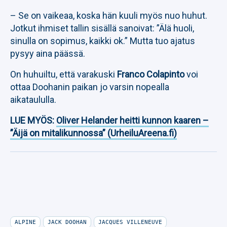
– Se on vaikeaa, koska hän kuuli myös nuo huhut.
Jotkut ihmiset tallin sisällä sanoivat: ”Älä huoli,
sinulla on sopimus, kaikki ok.” Mutta tuo ajatus
pysyy aina päässä.
On huhuiltu, että varakuski
Franco Colapinto
voi
ottaa Doohanin paikan jo varsin nopealla
aikataululla.
LUE MYÖS:
Oliver Helander heitti kunnon kaaren –
”Äijä on mitalikunnossa” (UrheiluAreena.fi)
ALPINE
JACK DOOHAN
JACQUES VILLENEUVE