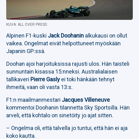
KUVA: ALL OVER PRESS
Alpinen F1-kuski
Jack Doohanin
alkukausi on ollut
vaikea. Ongelmat eivät helpottuneet myöskään
Japanin GP:ssä.
Doohan ajoi harjoituksissa rajusti ulos. Hän taisteli
sunnuntain kisassa 15:nneksi. Australialaisen
tallikaveri
Pierre Gasly
ei toki hänkään tehnyt
ihmeitä, vaan oli vasta 13:s.
F1:n maailmanmestari
Jacques Villeneuve
kommentoi Doohanin tilannetta Sky Sportsilla. Hän
arveli, että kohtalo on sinetöity jo ajat sitten.
– Ongelma oli, että talvella jo tuntui, että hän ei aja
koko kautta.