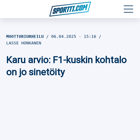
Moottoriurheilu
MOOTTORIURHEILU
06.04.2025
- 15:16
LASSE HONKANEN
Jääkiekko
Karu arvio: F1-kuskin kohtalo
Jalkapallo
on jo sinetöity
Yleisurheilu
Talviurheilu
Muu urheilu
SPORTIVO TV