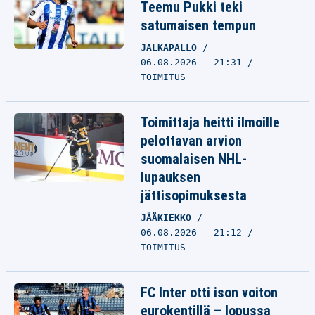
Teemu Pukki teki
satumaisen tempun
JALKAPALLO
06.08.2026 - 21:31
TOIMITUS
Toimittaja heitti ilmoille
pelottavan arvion
suomalaisen NHL-
lupauksen
jättisopimuksesta
JÄÄKIEKKO
06.08.2026 - 21:12
TOIMITUS
FC Inter otti ison voiton
eurokentillä – lopussa