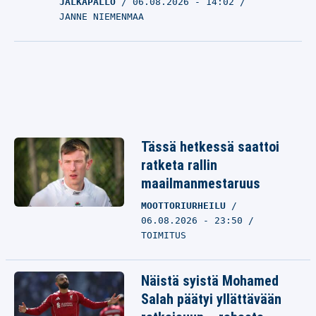
JALKAPALLO
06.08.2026
- 14:02
JANNE NIEMENMAA
Tässä hetkessä saattoi
ratketa rallin
maailmanmestaruus
MOOTTORIURHEILU
06.08.2026 - 23:50
TOIMITUS
Näistä syistä Mohamed
Salah päätyi yllättävään