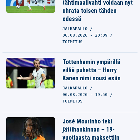
tähtimaalivahti voidaan nyt
uhrata toisen tähden
edessä
JALKAPALLO
06.08.2026 - 20:09
TOIMITUS
Tottenhamin ympärillä
villiä puhetta – Harry
Kanen nimi nousi esiin
JALKAPALLO
06.08.2026 - 19:50
TOIMITUS
José Mourinho teki
jättihankinnan – 19-
vuotiaasta maksettiin