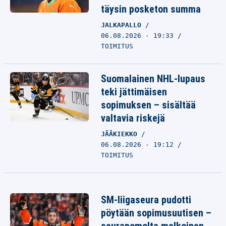
täysin posketon summa
JALKAPALLO
06.08.2026 - 19:33
TOIMITUS
Suomalainen NHL-lupaus
teki jättimäisen
sopimuksen – sisältää
valtavia riskejä
JÄÄKIEKKO
06.08.2026 - 19:12
TOIMITUS
SM-liigaseura pudotti
pöytään sopimusuutisen –