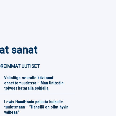
rat sanat
REIMMAT UUTISET
Valioliiga-seuralle kävi onni
onnettomuudessa – Man Unitedin
toiveet hataralla pohjalla
Eurojalkapallo
07.08.2026
Toimitus
Lewis Hamiltonin paluuta huipulle
tuuletetaan – ”Hänellä on ollut hyvin
vaikeaa”