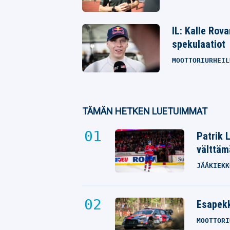
IL: Kalle Rov
spekulaatiot
MOOTTORIURHEIL
TÄMÄN HETKEN LUETUIMMAT
Patrik 
välttäm
JÄÄKIEKK
Esapekk
MOOTTORI