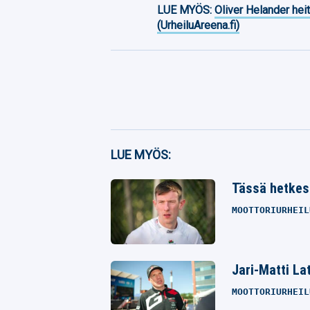
LUE MYÖS:
Oliver Helander heit
(UrheiluAreena.fi)
Facebook
LUE MYÖS:
Twitter
Tässä hetkes
Whatsapp
MOOTTORIURHEIL
Jari-Matti La
MOOTTORIURHEIL