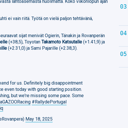
yvästä lähtöasemasta huolimatta. Koko viikonlopun ajan
hti ei vain riitä. Työtä on vielä paljon tehtävänä,
euraavat sijat menivät Ogierin, Tänakin ja Rovanperän
elle
(+38,5), Toyotan
Takamoto Katsutalle
(+1.41,9) ja
sille
(+2.31,0) ja Sami Pajarille (+2.38,3).
kend for us. Definitely big disappointment
ce even today with good starting position.
hing, but we're missing some pace. Some
taGAZOORacing
#RallydePortugal
iq
leRovanpera)
May 18, 2025