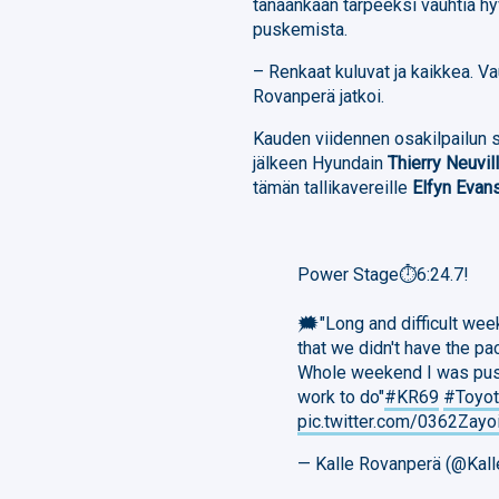
tänäänkään tarpeeksi vauhtia h
puskemista.
– Renkaat kuluvat ja kaikkea. Vau
Rovanperä jatkoi.
Kauden viidennen osakilpailun s
jälkeen Hyundain
Thierry Neuvill
tämän tallikavereille
Elfyn Evan
Power Stage⏱️6:24.7!
🗯️"Long and difficult wee
that we didn't have the pa
Whole weekend I was pus
work to do"
#KR69
#Toyo
pic.twitter.com/0362Zayo
— Kalle Rovanperä (@Kal