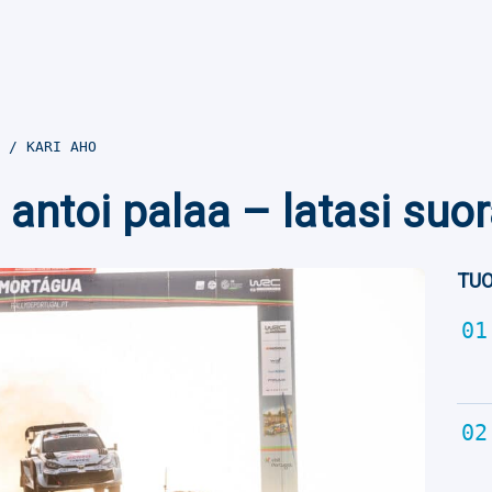
1
KARI AHO
antoi palaa – latasi suo
TUO