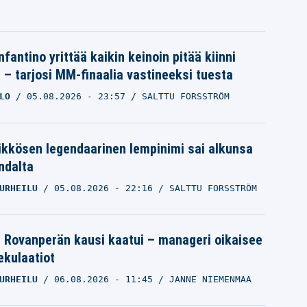
nfantino yrittää kaikin keinoin pitää kiinni
a – tarjosi MM-finaalia vastineeksi tuesta
LO
05.08.2026
- 23:57
SALTTU FORSSTRÖM
ikkösen legendaarinen lempinimi sai alkunsa
ndalta
URHEILU
05.08.2026
- 22:16
SALTTU FORSSTRÖM
le Rovanperän kausi kaatui – manageri oikaisee
pekulaatiot
URHEILU
06.08.2026
- 11:45
JANNE NIEMENMAA