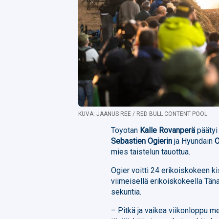
KUVA: JAANUS REE / RED BULL CONTENT POOL
Toyotan
Kalle Rovanperä
päätyi
Sebastien Ogierin
ja Hyundain
O
mies taistelun tauottua.
Ogier voitti 24 erikoiskokeen ki
viimeisellä erikoiskokeella Tän
sekuntia.
– Pitkä ja vaikea viikonloppu me