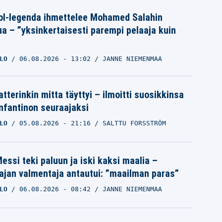
ol-legenda ihmettelee Mohamed Salahin
ua – ”yksinkertaisesti parempi pelaaja kuin
LO
06.08.2026
- 13:02
JANNE NIEMENMAA
tterinkin mitta täyttyi – ilmoitti suosikkinsa
Infantinon seuraajaksi
LO
05.08.2026
- 21:16
SALTTU FORSSTRÖM
essi teki paluun ja iski kaksi maalia –
ajan valmentaja antautui: ”maailman paras”
LO
06.08.2026
- 08:42
JANNE NIEMENMAA