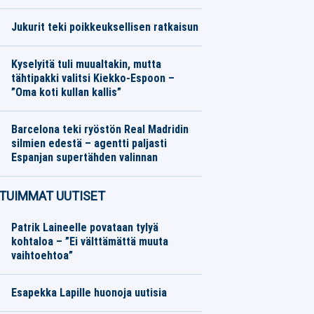
Formula 1
07.08.2026
Toimitus
Jukurit teki poikkeuksellisen ratkaisun
SM-liiga
07.08.2026
Toimitus
Kyselyitä tuli muualtakin, mutta
tähtipakki valitsi Kiekko-Espoon –
”Oma koti kullan kallis”
SM-liiga
07.08.2026
Toimitus
Barcelona teki ryöstön Real Madridin
silmien edestä – agentti paljasti
Espanjan supertähden valinnan
Eurojalkapallo
07.08.2026
Toimitus
TUIMMAT UUTISET
Patrik Laineelle povataan tylyä
kohtaloa – ”Ei välttämättä muuta
vaihtoehtoa”
Esapekka Lapille huonoja uutisia