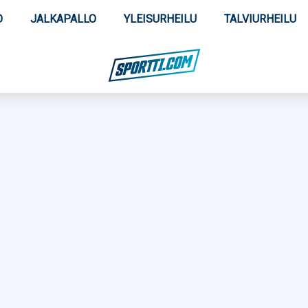
O
JALKAPALLO
YLEISURHEILU
TALVIURHEILU