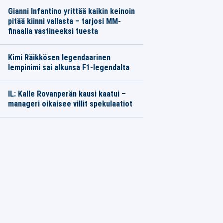
Gianni Infantino yrittää kaikin keinoin
pitää kiinni vallasta – tarjosi MM-
finaalia vastineeksi tuesta
Kimi Räikkösen legendaarinen
lempinimi sai alkunsa F1-legendalta
IL: Kalle Rovanperän kausi kaatui –
manageri oikaisee villit spekulaatiot