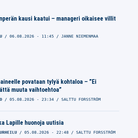
anperän kausi kaatui – manageri oikaisee villit
U
06.08.2026
- 11:45
JANNE NIEMENMAA
Laineelle povataan tylyä kohtaloa – ”Ei
ättä muuta vaihtoehtoa”
O
05.08.2026
- 23:34
SALTTU FORSSTRÖM
a Lapille huonoja uutisia
URHEILU
05.08.2026
- 22:48
SALTTU FORSSTRÖM