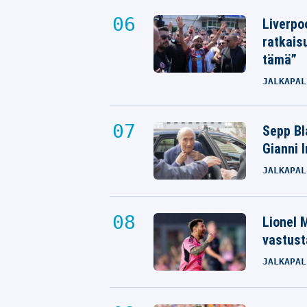
Liverpo
ratkais
tämä”
JALKAPAL
Sepp Bla
Gianni 
JALKAPAL
Lionel M
vastust
JALKAPAL