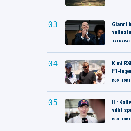
Gianni I
vallast
JALKAPAL
Kimi Rä
F1-lege
MOOTTORI
IL: Kal
villit s
MOOTTORI