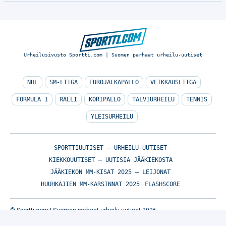
Urheilusivusto Sportti.com | Suomen parhaat urheilu-uutiset
NHL
SM-LIIGA
EUROJALKAPALLO
VEIKKAUSLIIGA
FORMULA 1
RALLI
KORIPALLO
TALVIURHEILU
TENNIS
YLEISURHEILU
SPORTTIUUTISET – URHEILU-UUTISET
KIEKKOUUTISET – UUTISIA JÄÄKIEKOSTA
JÄÄKIEKON MM-KISAT 2025 – LEIJONAT
HUUHKAJIEN MM-KARSINNAT 2025
FLASHSCORE
© Sportti.com | Suomen parhaat urheilu-uutiset 2026
TIETOA MEISTÄ
/
🇬🇧 SPORTIVO NETWORK
/
KÄYTTÖEHDOT