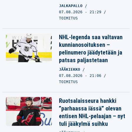
JALKAPALLO
07.08.2026 - 21:29
TOIMITUS
NHL-legenda saa valtavan
kunnianosoituksen –
pelinumero jäädytetään ja
patsas paljastetaan
JÄÄKIEKKO
07.08.2026 - 21:06
TOIMITUS
Ruotsalaisseura hankki
”parhaassa iässä” olevan
entisen NHL-pelaajan – nyt
tuli jääkylmä suihku