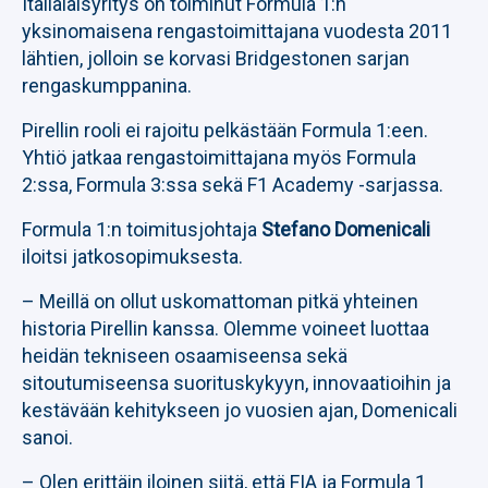
Italialaisyritys on toiminut Formula 1:n
yksinomaisena rengastoimittajana vuodesta 2011
lähtien, jolloin se korvasi Bridgestonen sarjan
rengaskumppanina.
Pirellin rooli ei rajoitu pelkästään Formula 1:een.
Yhtiö jatkaa rengastoimittajana myös Formula
2:ssa, Formula 3:ssa sekä F1 Academy -sarjassa.
Formula 1:n toimitusjohtaja
Stefano Domenicali
iloitsi jatkosopimuksesta.
– Meillä on ollut uskomattoman pitkä yhteinen
historia Pirellin kanssa. Olemme voineet luottaa
heidän tekniseen osaamiseensa sekä
sitoutumiseensa suorituskykyyn, innovaatioihin ja
kestävään kehitykseen jo vuosien ajan, Domenicali
sanoi.
– Olen erittäin iloinen siitä, että FIA ja Formula 1