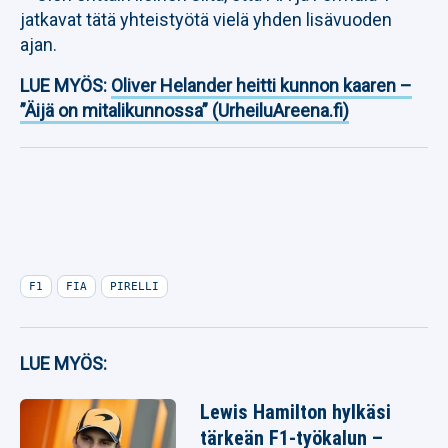
jatkavat tätä yhteistyötä vielä yhden lisävuoden
ajan.
LUE MYÖS:
Oliver Helander heitti kunnon kaaren –
”Äijä on mitalikunnossa” (UrheiluAreena.fi)
F1
FIA
PIRELLI
LUE MYÖS:
Lewis Hamilton hylkäsi
tärkeän F1-työkalun –