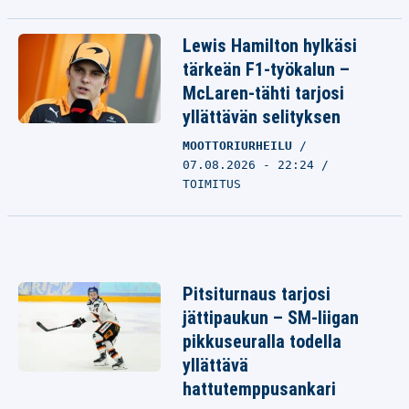
Lewis Hamilton hylkäsi
tärkeän F1-työkalun –
McLaren-tähti tarjosi
yllättävän selityksen
MOOTTORIURHEILU
07.08.2026 - 22:24
TOIMITUS
Pitsiturnaus tarjosi
jättipaukun – SM-liigan
pikkuseuralla todella
yllättävä
hattutemppusankari