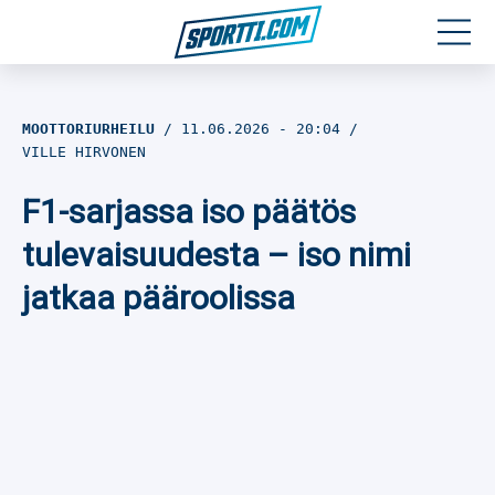
Moottoriurheilu
MOOTTORIURHEILU
11.06.2026
- 20:04
VILLE HIRVONEN
Jääkiekko
F1-sarjassa iso päätös
Jalkapallo
tulevaisuudesta – iso nimi
Yleisurheilu
jatkaa pääroolissa
Talviurheilu
Muu urheilu
SPORTIVO TV