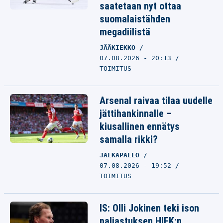
saatetaan nyt ottaa
suomalaistähden
megadiilistä
JÄÄKIEKKO
07.08.2026 - 20:13
TOIMITUS
Arsenal raivaa tilaa uudelle
jättihankinnalle –
kiusallinen ennätys
samalla rikki?
JALKAPALLO
07.08.2026 - 19:52
TOIMITUS
IS: Olli Jokinen teki ison
paljastuksen HIFK:n