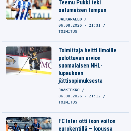
Teemu Pukki teki
satumaisen tempun
JALKAPALLO
06.08.2026 - 21:31
TOIMITUS
Toimittaja heitti ilmoille
pelottavan arvion
suomalaisen NHL-
lupauksen
jättisopimuksesta
JÄÄKIEKKO
06.08.2026 - 21:12
TOIMITUS
FC Inter otti ison voiton
eurokentillä – lopussa