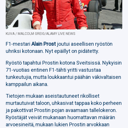
KUVA / MALCOLM GREIG/ALAMY LIVE NEWS
F1-mestari
Alain Prost
joutui aseellisen ryöstön
uhriksi kotonaan. Nyt epäillyt on pidätetty.
Ryöstö tapahtui Prostin kotona Sveitsissä. Nykyisin
71-vuotias entinen F1-tähti yritti vastustaa
tunkeutujia, mutta loukkaantui päähän väkivaltaisen
kamppailun aikana.
Tietojen mukaan aseistautuneet rikolliset
murtautuivat taloon, uhkasivat tappaa koko perheen
ja pakottivat Prostin pojan avaamaan tallelokeron.
Ryöstäjät veivät mukanaan huomattavan määrän
arvoesineitä, mukaan lukien Prostin arvokkaan