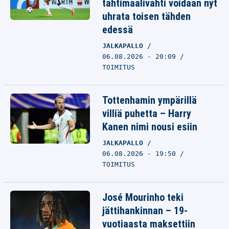
tähtimaalivahti voidaan nyt
uhrata toisen tähden
edessä
JALKAPALLO
06.08.2026 - 20:09
TOIMITUS
Tottenhamin ympärillä
villiä puhetta – Harry
Kanen nimi nousi esiin
JALKAPALLO
06.08.2026 - 19:50
TOIMITUS
José Mourinho teki
jättihankinnan – 19-
vuotiaasta maksettiin