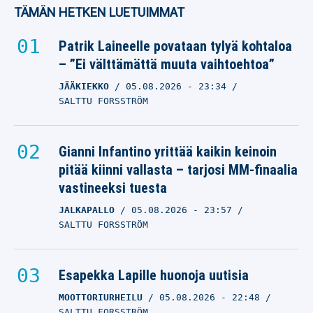
TÄMÄN HETKEN LUETUIMMAT
Patrik Laineelle povataan tylyä kohtaloa
– ”Ei välttämättä muuta vaihtoehtoa”
JÄÄKIEKKO
05.08.2026
- 23:34
SALTTU FORSSTRÖM
Gianni Infantino yrittää kaikin keinoin
pitää kiinni vallasta – tarjosi MM-finaalia
vastineeksi tuesta
JALKAPALLO
05.08.2026
- 23:57
SALTTU FORSSTRÖM
Esapekka Lapille huonoja uutisia
MOOTTORIURHEILU
05.08.2026
- 22:48
SALTTU FORSSTRÖM