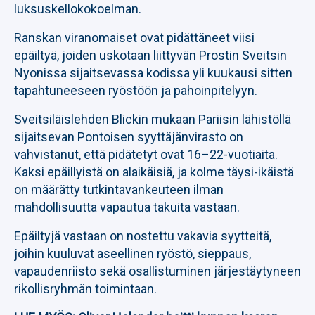
luksuskellokokoelman.
Ranskan viranomaiset ovat pidättäneet viisi
epäiltyä, joiden uskotaan liittyvän Prostin Sveitsin
Nyonissa sijaitsevassa kodissa yli kuukausi sitten
tapahtuneeseen ryöstöön ja pahoinpitelyyn.
Sveitsiläislehden Blickin mukaan Pariisin lähistöllä
sijaitsevan Pontoisen syyttäjänvirasto on
vahvistanut, että pidätetyt ovat 16–22-vuotiaita.
Kaksi epäillyistä on alaikäisiä, ja kolme täysi-ikäistä
on määrätty tutkintavankeuteen ilman
mahdollisuutta vapautua takuita vastaan.
Epäiltyjä vastaan on nostettu vakavia syytteitä,
joihin kuuluvat aseellinen ryöstö, sieppaus,
vapaudenriisto sekä osallistuminen järjestäytyneen
rikollisryhmän toimintaan.