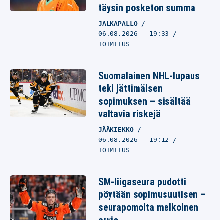
täysin posketon summa
JALKAPALLO
06.08.2026 - 19:33
TOIMITUS
Suomalainen NHL-lupaus
teki jättimäisen
sopimuksen – sisältää
valtavia riskejä
JÄÄKIEKKO
06.08.2026 - 19:12
TOIMITUS
SM-liigaseura pudotti
pöytään sopimusuutisen –
seurapomolta melkoinen