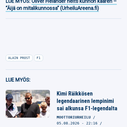
LUE MYÖS:
Oliver Helander heitti kunnon kaaren –
”Äijä on mitalikunnossa” (UrheiluAreena.fi)
ALAIN PROST
F1
LUE MYÖS:
Kimi Räikkösen
legendaarinen lempinimi
sai alkunsa F1-legendalta
MOOTTORIURHEILU
05.08.2026
- 22:16