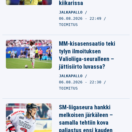
kiikarissa
JALKAPALLO
06.08.2026 - 22:49
TOIMITUS
MM-kisasensaatio teki
tylyn ilmoituksen
Valioliiga-seuralleen –
jättisiirto luvassa?
JALKAPALLO
06.08.2026 - 22:30
TOIMITUS
SM-liigaseura hankki
melkoisen järkäleen –
samalla tehtiin kova
paljastus ensi kauden