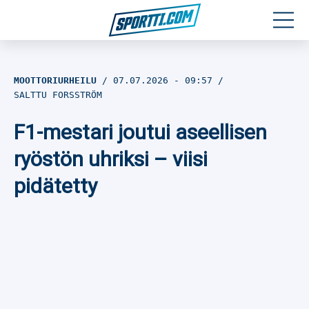
Moottoriurheilu
MOOTTORIURHEILU
07.07.2026
- 09:57
SALTTU FORSSTRÖM
Jääkiekko
F1-mestari joutui aseellisen
Jalkapallo
ryöstön uhriksi – viisi
Yleisurheilu
pidätetty
Talviurheilu
Muu urheilu
SPORTIVO TV