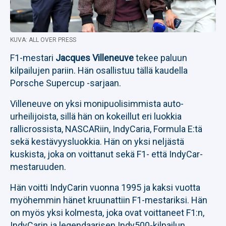
KUVA: ALL OVER PRESS
F1-mestari
Jacques Villeneuve
tekee paluun
kilpailujen pariin. Hän osallistuu tällä kaudella
Porsche Supercup -sarjaan.
Villeneuve on yksi monipuolisimmista auto-
urheilijoista, sillä hän on kokeillut eri luokkia
rallicrossista, NASCARiin, IndyCaria, Formula E:tä
sekä kestävyysluokkia. Hän on yksi neljästä
kuskista, joka on voittanut sekä F1- että IndyCar-
mestaruuden.
Hän voitti IndyCarin vuonna 1995 ja kaksi vuotta
myöhemmin hänet kruunattiin F1-mestariksi. Hän
on myös yksi kolmesta, joka ovat voittaneet F1:n,
IndyCarin ja legendaarisen Indy500-kilpailun.