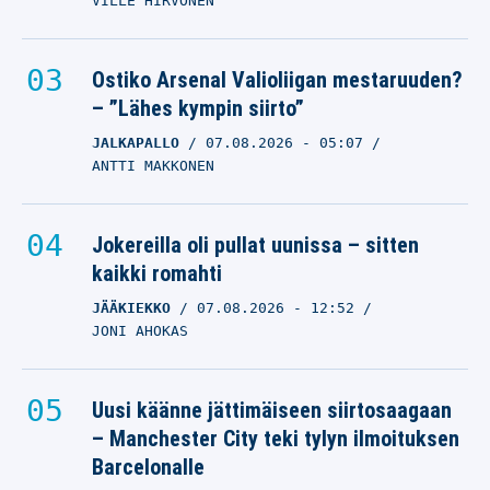
VILLE HIRVONEN
Ostiko Arsenal Valioliigan mestaruuden?
– ”Lähes kympin siirto”
JALKAPALLO
07.08.2026
- 05:07
ANTTI MAKKONEN
Jokereilla oli pullat uunissa – sitten
kaikki romahti
JÄÄKIEKKO
07.08.2026
- 12:52
JONI AHOKAS
Uusi käänne jättimäiseen siirtosaagaan
– Manchester City teki tylyn ilmoituksen
Barcelonalle