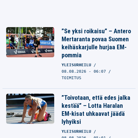
”Se yksi roikaisu” – Antero
Mertaranta povaa Suomen
keihäskarjulle hurjaa EM-
pommia
YLEISURHEILU
08.08.2026 - 06:07
TOIMITUS
”Toivotaan, että edes jalka
kestää” – Lotta Haralan
EM-kisat uhkaavat jäädä
lyhyiksi
YLEISURHEILU
08.08.2026 - 05:01