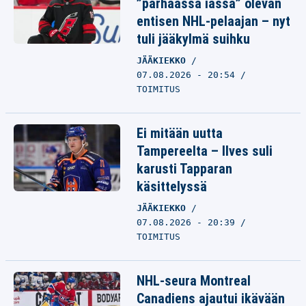
”parhaassa iässä” olevan
entisen NHL-pelaajan – nyt
tuli jääkylmä suihku
JÄÄKIEKKO
07.08.2026 - 20:54
TOIMITUS
Ei mitään uutta
Tampereelta – Ilves suli
karusti Tapparan
käsittelyssä
JÄÄKIEKKO
07.08.2026 - 20:39
TOIMITUS
NHL-seura Montreal
Canadiens ajautui ikävään