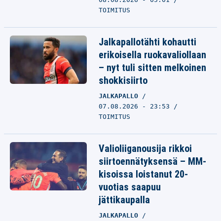
TOIMITUS
Jalkapallotähti kohautti
erikoisella ruokavaliollaan
– nyt tuli sitten melkoinen
shokkisiirto
JALKAPALLO
07.08.2026 - 23:53
TOIMITUS
Valioliiganousija rikkoi
siirtoennätyksensä – MM-
kisoissa loistanut 20-
vuotias saapuu
jättikaupalla
JALKAPALLO