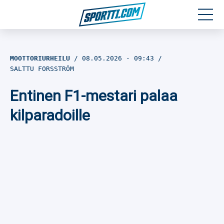
Moottoriurheilu
MOOTTORIURHEILU
08.05.2026
- 09:43
SALTTU FORSSTRÖM
Jääkiekko
Entinen F1-mestari palaa
Jalkapallo
kilparadoille
Yleisurheilu
Talviurheilu
Muu urheilu
SPORTIVO TV