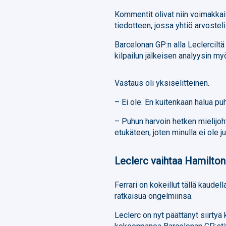
Kommentit olivat niin voimakkait
tiedotteen, jossa yhtiö arvosteli 
Barcelonan GP:n alla Leclercilt
kilpailun jälkeisen analyysin my
Vastaus oli yksiselitteinen.
– Ei ole. En kuitenkaan halua pu
– Puhun harvoin hetken mielijoht
etukäteen, joten minulla ei ole ju
Leclerc vaihtaa Hamilton
Ferrari on kokeillut tällä kaudel
ratkaisua ongelmiinsa.
Leclerc on nyt päättänyt siirtyä