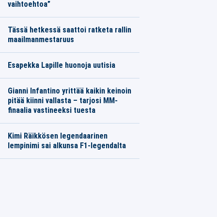
vaihtoehtoa”
Tässä hetkessä saattoi ratketa rallin
maailmanmestaruus
Esapekka Lapille huonoja uutisia
Gianni Infantino yrittää kaikin keinoin
pitää kiinni vallasta – tarjosi MM-
finaalia vastineeksi tuesta
Kimi Räikkösen legendaarinen
lempinimi sai alkunsa F1-legendalta