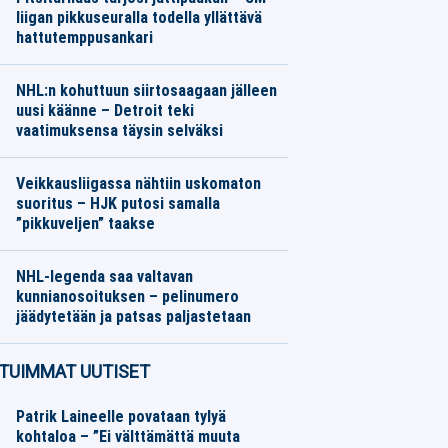
liigan pikkuseuralla todella yllättävä
hattutemppusankari
Jääkiekko
07.08.2026
Toimitus
NHL:n kohuttuun siirtosaagaan jälleen
uusi käänne – Detroit teki
vaatimuksensa täysin selväksi
Jääkiekko
07.08.2026
Toimitus
Veikkausliigassa nähtiin uskomaton
suoritus – HJK putosi samalla
”pikkuveljen” taakse
Jalkapallo
07.08.2026
Toimitus
NHL-legenda saa valtavan
kunnianosoituksen – pelinumero
jäädytetään ja patsas paljastetaan
Jääkiekko
07.08.2026
Toimitus
TUIMMAT UUTISET
Patrik Laineelle povataan tylyä
kohtaloa – ”Ei välttämättä muuta