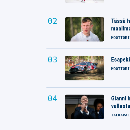
Tässä h
maailm
MOOTTORI
Esapekk
MOOTTORI
Gianni I
vallast
JALKAPAL