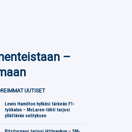
menteistaan –
imaan
REIMMAT UUTISET
Lewis Hamilton hylkäsi tärkeän F1-
työkalun – McLaren-tähti tarjosi
yllättävän selityksen
Moottoriurheilu
07.08.2026
Toimitus
Pitsiturnaus tarjosi jättipaukun – SM-