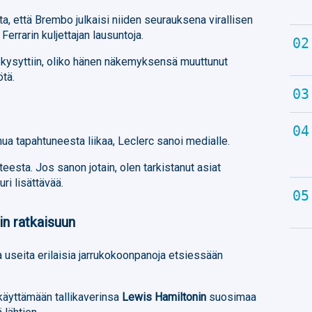
a, että Brembo julkaisi niiden seurauksena virallisen
Ferrarin kuljettajan lausuntoja.
ä kysyttiin, oliko hänen näkemyksensä muuttunut
ötä.
hua tapahtuneesta liikaa, Leclerc sanoi medialle.
eesta. Jos sanon jotain, olen tarkistanut asiat
uri lisättävää.
in ratkaisuun
la useita erilaisia jarrukokoonpanoja etsiessään
 käyttämään tallikaverinsa
Lewis Hamiltonin
suosimaa