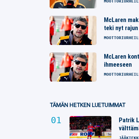
MOOTTORIURHEIL
McLaren maks
teki nyt raju
MOOTTORIURHEIL
McLaren kontt
ihmeeseen
MOOTTORIURHEIL
TÄMÄN HETKEN LUETUIMMAT
Patrik 
välttäm
JÄÄKIEKK