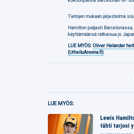
kokoonpanoa Barcelonan GP:stä 
Tietojen mukaan järjestelmä sisäl
Hamilton paljasti Barcelonassa,
käyttämäänsä ratkaisua jo Japa
LUE MYÖS:
Oliver Helander heit
(UrheiluAreena.fi)
Facebook
LUE MYÖS:
Twitter
Lewis Hamilt
tähti tarjosi 
Whatsapp