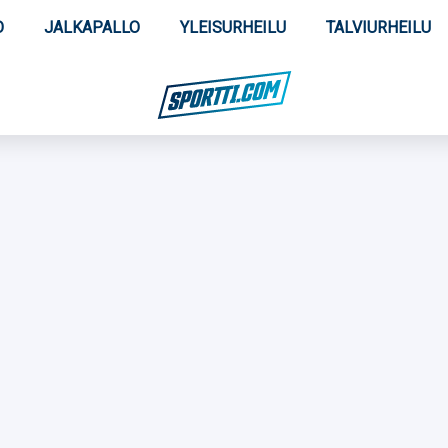
O
JALKAPALLO
YLEISURHEILU
TALVIURHEILU