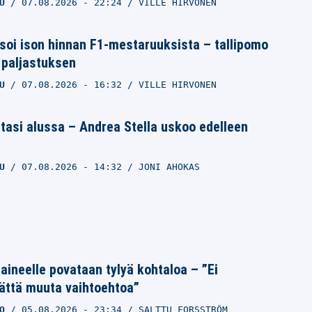
U
07.08.2026
- 22:24
VILLE HIRVONEN
oi ison hinnan F1-mestaruuksista – tallipomo
n paljastuksen
U
07.08.2026
- 16:32
VILLE HIRVONEN
asi alussa – Andrea Stella uskoo edelleen
U
07.08.2026
- 14:32
JONI AHOKAS
Laineelle povataan tylyä kohtaloa – ”Ei
ättä muuta vaihtoehtoa”
O
05.08.2026
- 23:34
SALTTU FORSSTRÖM