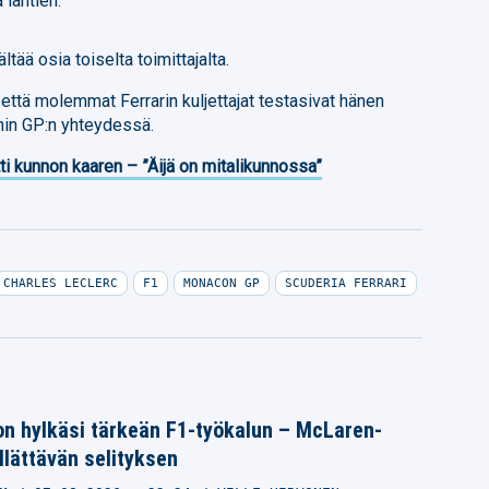
lähtien.
tää osia toiselta toimittajalta.
 että molemmat Ferrarin kuljettajat testasivat hänen
nin GP:n yhteydessä.
ti kunnon kaaren – ”Äijä on mitalikunnossa”
CHARLES LECLERC
F1
MONACON GP
SCUDERIA FERRARI
on hylkäsi tärkeän F1-työkalun – McLaren-
yllättävän selityksen