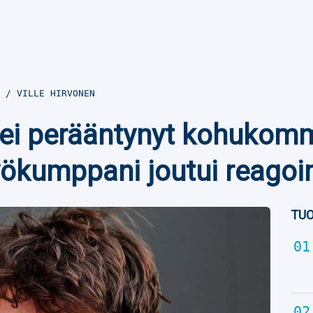
0
VILLE HIRVONEN
 ei perääntynyt kohukom
työkumppani joutui reago
TUO