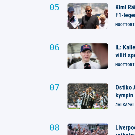
Kimi Rä
F1-lege
MOOTTORI
IL: Kal
villit s
MOOTTORI
Ostiko 
kympin 
JALKAPAL
Liverpo