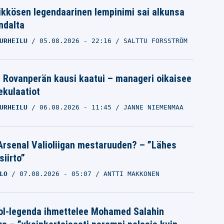
ikkösen legendaarinen lempinimi sai alkunsa
ndalta
URHEILU
05.08.2026
- 22:16
SALTTU FORSSTRÖM
le Rovanperän kausi kaatui – manageri oikaisee
pekulaatiot
URHEILU
06.08.2026
- 11:45
JANNE NIEMENMAA
Arsenal Valioliigan mestaruuden? – ”Lähes
siirto”
LO
07.08.2026
- 05:07
ANTTI MAKKONEN
ol-legenda ihmettelee Mohamed Salahin