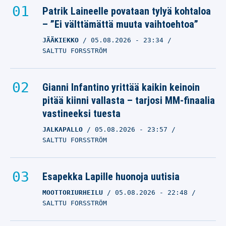
Patrik Laineelle povataan tylyä kohtaloa
– ”Ei välttämättä muuta vaihtoehtoa”
JÄÄKIEKKO
05.08.2026
- 23:34
SALTTU FORSSTRÖM
Gianni Infantino yrittää kaikin keinoin
pitää kiinni vallasta – tarjosi MM-finaalia
vastineeksi tuesta
JALKAPALLO
05.08.2026
- 23:57
SALTTU FORSSTRÖM
Esapekka Lapille huonoja uutisia
MOOTTORIURHEILU
05.08.2026
- 22:48
SALTTU FORSSTRÖM