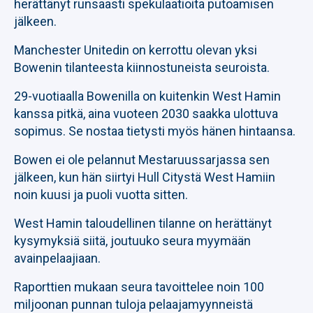
herättänyt runsaasti spekulaatioita putoamisen
jälkeen.
Manchester Unitedin on kerrottu olevan yksi
Bowenin tilanteesta kiinnostuneista seuroista.
29-vuotiaalla Bowenilla on kuitenkin West Hamin
kanssa pitkä, aina vuoteen 2030 saakka ulottuva
sopimus. Se nostaa tietysti myös hänen hintaansa.
Bowen ei ole pelannut Mestaruussarjassa sen
jälkeen, kun hän siirtyi Hull Citystä West Hamiin
noin kuusi ja puoli vuotta sitten.
West Hamin taloudellinen tilanne on herättänyt
kysymyksiä siitä, joutuuko seura myymään
avainpelaajiaan.
Raporttien mukaan seura tavoittelee noin 100
miljoonan punnan tuloja pelaajamyynneistä