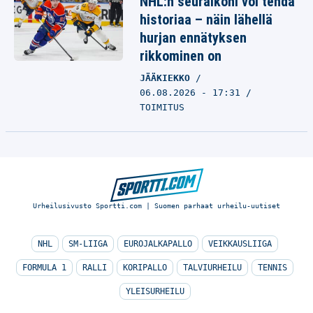
NHL:n seuraikoni voi tehdä
historiaa – näin lähellä
hurjan ennätyksen
rikkominen on
JÄÄKIEKKO
06.08.2026 - 17:31
TOIMITUS
Urheilusivusto Sportti.com | Suomen parhaat urheilu-uutiset
NHL
SM-LIIGA
EUROJALKAPALLO
VEIKKAUSLIIGA
FORMULA 1
RALLI
KORIPALLO
TALVIURHEILU
TENNIS
YLEISURHEILU