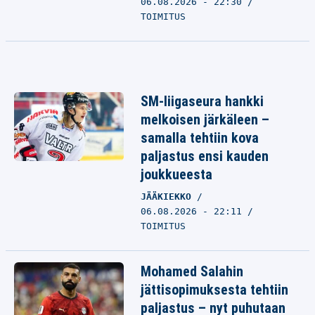
06.08.2026 - 22:30
TOIMITUS
SM-liigaseura hankki
melkoisen järkäleen –
samalla tehtiin kova
paljastus ensi kauden
joukkueesta
JÄÄKIEKKO
06.08.2026 - 22:11
TOIMITUS
Mohamed Salahin
jättisopimuksesta tehtiin
paljastus – nyt puhutaan