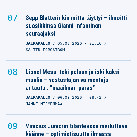
Sepp Blatterinkin mitta täyttyi – ilmoitti
suosikkinsa Gianni Infantinon
seuraajaksi
JALKAPALLO
05.08.2026
- 21:16
SALTTU FORSSTRÖM
Lionel Messi teki paluun ja iski kaksi
maalia – vastustajan valmentaja
antautui: ”maailman paras”
JALKAPALLO
06.08.2026
- 08:42
JANNE NIEMENMAA
Vinicius Juniorin tilanteessa merkittävä
käänne – optimistisuutta ilmassa