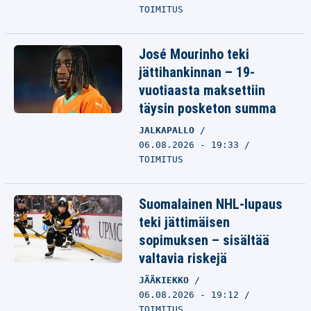
TOIMITUS
José Mourinho teki
jättihankinnan – 19-
vuotiaasta maksettiin
täysin posketon summa
JALKAPALLO
06.08.2026 - 19:33
TOIMITUS
Suomalainen NHL-lupaus
teki jättimäisen
sopimuksen – sisältää
valtavia riskejä
JÄÄKIEKKO
06.08.2026 - 19:12
TOIMITUS