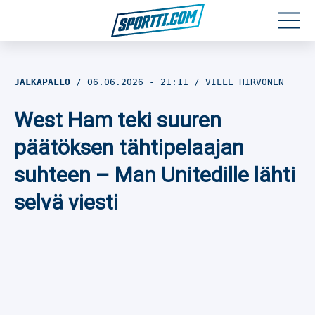
Moottoriurheilu
JALKAPALLO
06.06.2026
- 21:11
VILLE HIRVONEN
Jääkiekko
West Ham teki suuren
Jalkapallo
päätöksen tähtipelaajan
suhteen – Man Unitedille lähti
Yleisurheilu
selvä viesti
Talviurheilu
Muu urheilu
SPORTIVO TV