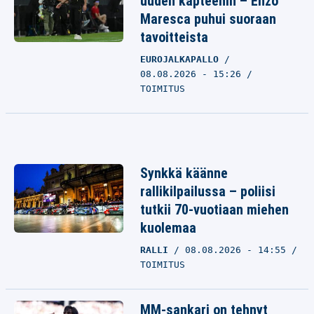
uuden kapteenin – Enzo
Maresca puhui suoraan
tavoitteista
EUROJALKAPALLO
08.08.2026 - 15:26
TOIMITUS
Synkkä käänne
rallikilpailussa – poliisi
tutkii 70-vuotiaan miehen
kuolemaa
RALLI
08.08.2026 - 14:55
TOIMITUS
MM-sankari on tehnyt