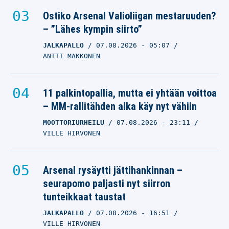
Ostiko Arsenal Valioliigan mestaruuden?
– ”Lähes kympin siirto”
JALKAPALLO
07.08.2026
- 05:07
ANTTI MAKKONEN
11 palkintopallia, mutta ei yhtään voittoa
– MM-rallitähden aika käy nyt vähiin
MOOTTORIURHEILU
07.08.2026
- 23:11
VILLE HIRVONEN
Arsenal rysäytti jättihankinnan –
seurapomo paljasti nyt siirron
tunteikkaat taustat
JALKAPALLO
07.08.2026
- 16:51
VILLE HIRVONEN