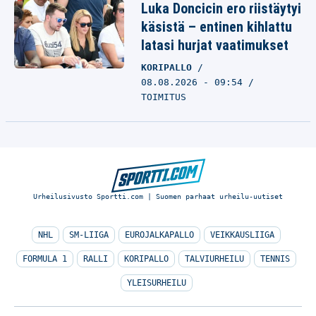
Luka Doncicin ero riistäytyi
käsistä – entinen kihlattu
latasi hurjat vaatimukset
KORIPALLO
08.08.2026 - 09:54
TOIMITUS
Urheilusivusto Sportti.com | Suomen parhaat urheilu-uutiset
NHL
SM-LIIGA
EUROJALKAPALLO
VEIKKAUSLIIGA
FORMULA 1
RALLI
KORIPALLO
TALVIURHEILU
TENNIS
YLEISURHEILU