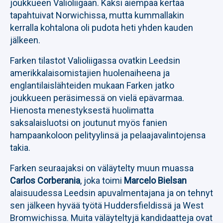
joukkueen Valioliigaan. Kaksi aiempaa kertaa
tapahtuivat Norwichissa, mutta kummallakin
kerralla kohtalona oli pudota heti yhden kauden
jälkeen.
Farken tilastot Valioliigassa ovatkin Leedsin
amerikkalaisomistajien huolenaiheena ja
englantilaislähteiden mukaan Farken jatko
joukkueen peräsimessä on vielä epävarmaa.
Hienosta menestyksestä huolimatta
saksalaisluotsi on joutunut myös fanien
hampaankoloon pelityylinsä ja pelaajavalintojensa
takia.
Farken seuraajaksi on väläytelty muun muassa
Carlos Corberania
, joka toimi
Marcelo Bielsan
alaisuudessa Leedsin apuvalmentajana ja on tehnyt
sen jälkeen hyvää työtä Huddersfieldissä ja West
Bromwichissa. Muita väläyteltyjä kandidaatteja ovat