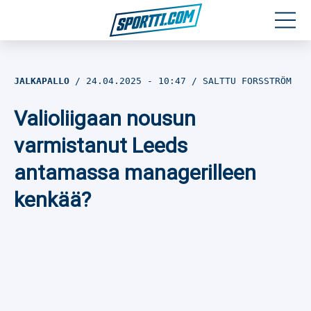
Moottoriurheilu
JALKAPALLO
24.04.2025
- 10:47
SALTTU FORSSTRÖM
Jääkiekko
Valioliigaan nousun
Jalkapallo
varmistanut Leeds
antamassa managerilleen
Yleisurheilu
kenkää?
Talviurheilu
Muu urheilu
SPORTIVO TV