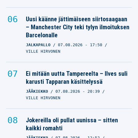
Uusi käänne jättimäiseen siirtosaagaan
– Manchester City teki tylyn ilmoituksen
Barcelonalle
JALKAPALLO
07.08.2026
- 17:50
VILLE HIRVONEN
Ei mitään uutta Tampereelta – Ilves suli
karusti Tapparan käsittelyssä
JÄÄKIEKKO
07.08.2026
- 20:39
VILLE HIRVONEN
Jokereilla oli pullat uunissa – sitten
kaikki romahti
JÄÄKIEKKO
07.08.2026
- 12:52