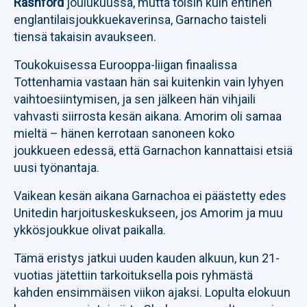
Rashford
joulukuussa, mutta toisin kuin entinen
englantilaisjoukkuekaverinsa, Garnacho taisteli
tiensä takaisin avaukseen.
Toukokuisessa Eurooppa-liigan finaalissa
Tottenhamia vastaan hän sai kuitenkin vain lyhyen
vaihtoesiintymisen, ja sen jälkeen hän vihjaili
vahvasti siirrosta kesän aikana. Amorim oli samaa
mieltä – hänen kerrotaan sanoneen koko
joukkueen edessä, että Garnachon kannattaisi etsiä
uusi työnantaja.
Vaikean kesän aikana Garnachoa ei päästetty edes
Unitedin harjoituskeskukseen, jos Amorim ja muu
ykkösjoukkue olivat paikalla.
Tämä eristys jatkui uuden kauden alkuun, kun 21-
vuotias jätettiin tarkoituksella pois ryhmästä
kahden ensimmäisen viikon ajaksi. Lopulta elokuun