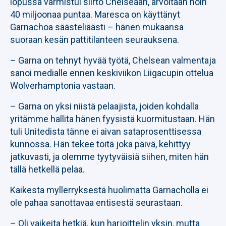
lopussa varmistui siirto Chelseaan, arvoltaan noin
40 miljoonaa puntaa. Maresca on käyttänyt
Garnachoa säästeliäästi – hänen mukaansa
suoraan kesän pattitilanteen seurauksena.
– Garna on tehnyt hyvää työtä, Chelsean valmentaja
sanoi medialle ennen keskiviikon Liigacupin ottelua
Wolverhamptonia vastaan.
– Garna on yksi niistä pelaajista, joiden kohdalla
yritämme hallita hänen fyysistä kuormitustaan. Hän
tuli Unitedista tänne ei aivan sataprosenttisessa
kunnossa. Hän tekee töitä joka päivä, kehittyy
jatkuvasti, ja olemme tyytyväisiä siihen, miten hän
tällä hetkellä pelaa.
Kaikesta myllerryksestä huolimatta Garnacholla ei
ole pahaa sanottavaa entisestä seurastaan.
– Oli vaikeita hetkiä, kun harjoittelin yksin, mutta