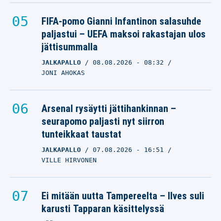
FIFA-pomo Gianni Infantinon salasuhde
paljastui – UEFA maksoi rakastajan ulos
jättisummalla
JALKAPALLO
08.08.2026
- 08:32
JONI AHOKAS
Arsenal rysäytti jättihankinnan –
seurapomo paljasti nyt siirron
tunteikkaat taustat
JALKAPALLO
07.08.2026
- 16:51
VILLE HIRVONEN
Ei mitään uutta Tampereelta – Ilves suli
karusti Tapparan käsittelyssä