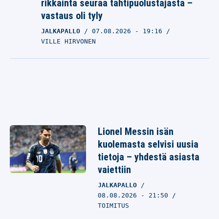
rikkainta seuraa tähtipuolustajasta –
vastaus oli tyly
JALKAPALLO
07.08.2026
- 19:16
VILLE HIRVONEN
Lionel Messin isän
kuolemasta selvisi uusia
tietoja – yhdestä asiasta
vaiettiin
JALKAPALLO
08.08.2026 - 21:50
TOIMITUS