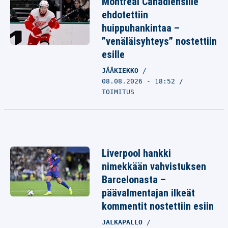
Montreal Canadiensille
ehdotettiin
huippuhankintaa –
”venäläisyhteys” nostettiin
esille
JÄÄKIEKKO
08.08.2026 - 18:52
TOIMITUS
Liverpool hankki
nimekkään vahvistuksen
Barcelonasta –
päävalmentajan ilkeät
kommentit nostettiin esiin
JALKAPALLO