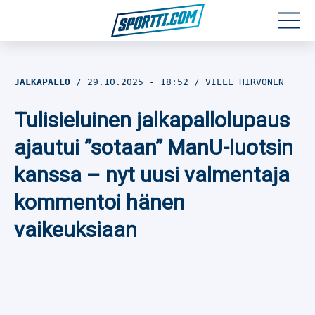
Moottoriurheilu
JALKAPALLO
29.10.2025
- 18:52
VILLE HIRVONEN
Jääkiekko
Tulisieluinen jalkapallolupaus
Jalkapallo
ajautui ”sotaan” ManU-luotsin
kanssa – nyt uusi valmentaja
Yleisurheilu
kommentoi hänen
Talviurheilu
vaikeuksiaan
Muu urheilu
SPORTIVO TV