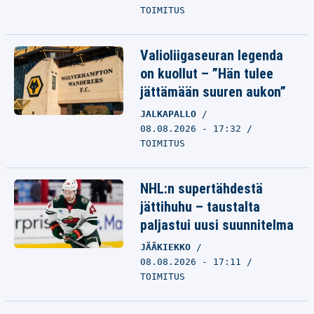
TOIMITUS
Valioliigaseuran legenda
on kuollut – ”Hän tulee
jättämään suuren aukon”
JALKAPALLO
08.08.2026 - 17:32
TOIMITUS
NHL:n supertähdestä
jättihuhu – taustalta
paljastui uusi suunnitelma
JÄÄKIEKKO
08.08.2026 - 17:11
TOIMITUS