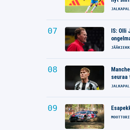
JALKAPAL
IS: Olli
ongelm
JÄÄKIEKK
Manches
seuraa 
JALKAPAL
Esapekk
MOOTTORI