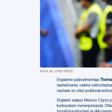
KUVA: ALL OVER PRESS
Englannin päävalmentaja
Thoma
rauhallisena, vaikka valmistau
vastaan on ollut poikkeuksellis
Englanti saapui Mexico Cityyn j
korkeuteen merenpinnasta. Ottelu
turvallisuushuolien ja ukkosennu