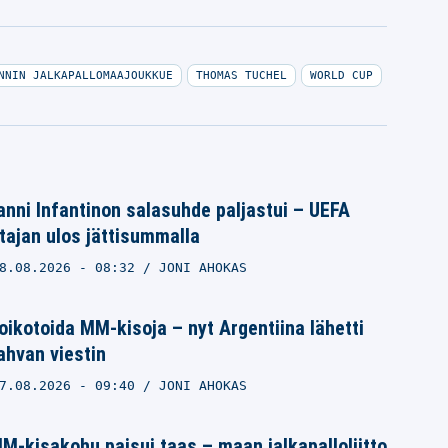
NNIN JALKAPALLOMAAJOUKKUE
THOMAS TUCHEL
WORLD CUP
nni Infantinon salasuhde paljastui – UEFA
ajan ulos jättisummalla
8.08.2026
- 08:32
JONI AHOKAS
ikotoida MM-kisoja – nyt Argentiina lähetti
vahvan viestin
7.08.2026
- 09:40
JONI AHOKAS
M-kisakohu paisui taas – maan jalkapalloliitto