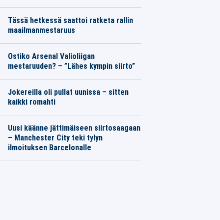
Tässä hetkessä saattoi ratketa rallin
maailmanmestaruus
Ostiko Arsenal Valioliigan
mestaruuden? – ”Lähes kympin siirto”
Jokereilla oli pullat uunissa – sitten
kaikki romahti
Uusi käänne jättimäiseen siirtosaagaan
– Manchester City teki tylyn
ilmoituksen Barcelonalle