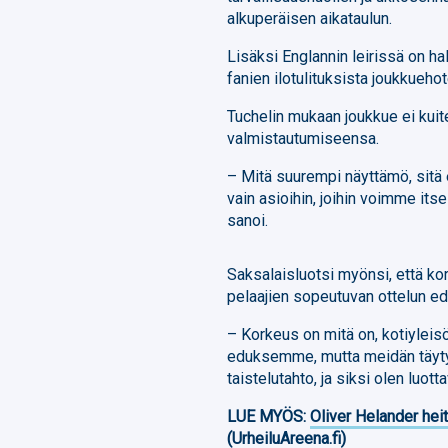
alkuperäisen aikataulun.
Lisäksi Englannin leirissä on halu
fanien ilotulituksista joukkueho
Tuchelin mukaan joukkue ei kuit
valmistautumiseensa.
– Mitä suurempi näyttämö, sitä
vain asioihin, joihin voimme i
sanoi.
Saksalaisluotsi myönsi, että kor
pelaajien sopeutuvan ottelun e
– Korkeus on mitä on, kotiyleis
eduksemme, mutta meidän täytyy
taistelutahto, ja siksi olen luott
LUE MYÖS:
Oliver Helander heit
(UrheiluAreena.fi)