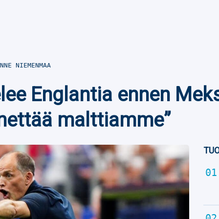
NNE NIEMENMAA
elee Englantia ennen Meks
ettää malttiamme”
TUO