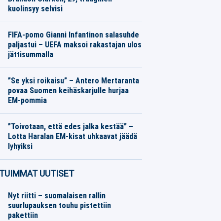
kuolinsyy selvisi
Koripallo
08.08.2026
Toimitus
FIFA-pomo Gianni Infantinon salasuhde
paljastui – UEFA maksoi rakastajan ulos
jättisummalla
Muut Jalkapallo
08.08.2026
Toimitus
”Se yksi roikaisu” – Antero Mertaranta
povaa Suomen keihäskarjulle hurjaa
EM-pommia
Yleisurheilu
08.08.2026
Toimitus
”Toivotaan, että edes jalka kestää” –
Lotta Haralan EM-kisat uhkaavat jäädä
lyhyiksi
Yleisurheilu
08.08.2026
Toimitus
TUIMMAT UUTISET
Nyt riitti – suomalaisen rallin
suurlupauksen touhu pistettiin
pakettiin