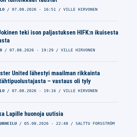
LO
07.08.2026
- 16:51
VILLE HIRVONEN
 Jokinen teki ison paljastuksen HIFK:n ikuisesta
asta
O
07.08.2026
- 19:29
VILLE HIRVONEN
ter United lähestyi maailman rikkainta
tähtipuolustajasta – vastaus oli tyly
LO
07.08.2026
- 19:16
VILLE HIRVONEN
a Lapille huonoja uutisia
URHEILU
05.08.2026
- 22:48
SALTTU FORSSTRÖM