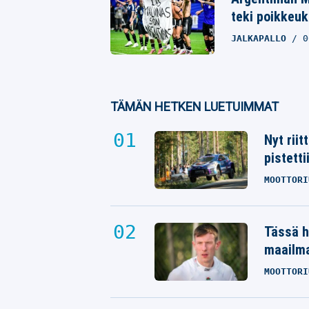
teki poikkeuk
JALKAPALLO
0
TÄMÄN HETKEN LUETUIMMAT
Nyt rii
pistetti
MOOTTORI
Tässä h
maailm
MOOTTORI