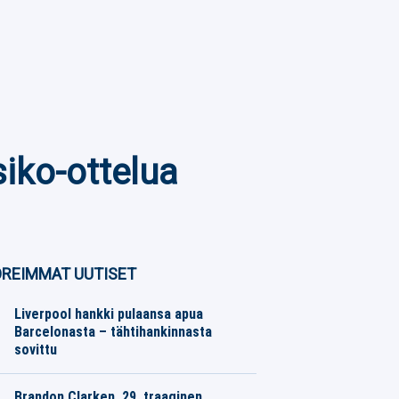
iko-ottelua
REIMMAT UUTISET
Liverpool hankki pulaansa apua
Barcelonasta – tähtihankinnasta
sovittu
Eurojalkapallo
08.08.2026
Toimitus
Brandon Clarken, 29, traaginen