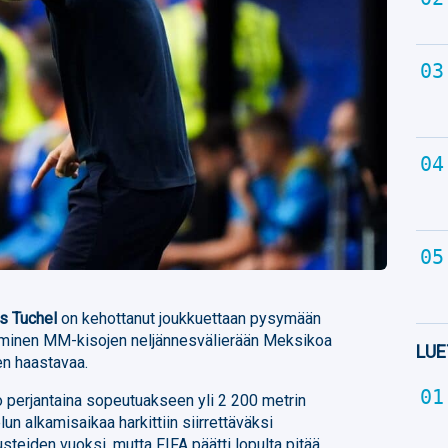
s Tuchel
on kehottanut joukkuettaan pysymään
tuminen MM-kisojen neljännesvälierään Meksikoa
LUE
en haastavaa.
o perjantaina sopeutuakseen yli 2 200 metrin
n alkamisaikaa harkittiin siirrettäväksi
steiden vuoksi, mutta FIFA päätti lopulta pitää