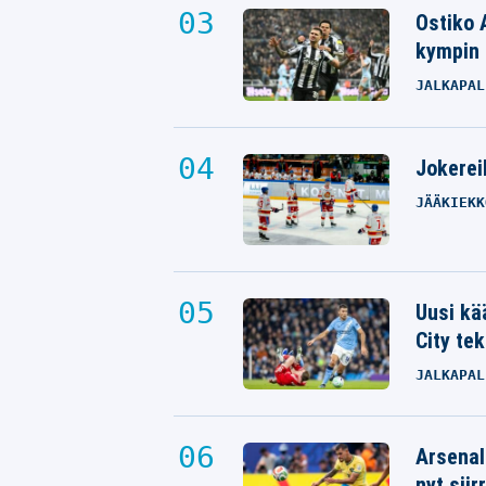
Ostiko 
kympin 
JALKAPAL
Jokereil
JÄÄKIEKK
Uusi kä
City tek
JALKAPAL
Arsenal
nyt siir