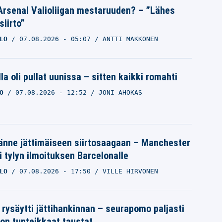
Arsenal Valioliigan mestaruuden? – ”Lähes
siirto”
LO
07.08.2026
- 05:07
ANTTI MAKKONEN
la oli pullat uunissa – sitten kaikki romahti
O
07.08.2026
- 12:52
JONI AHOKAS
änne jättimäiseen siirtosaagaan – Manchester
i tylyn ilmoituksen Barcelonalle
LO
07.08.2026
- 17:50
VILLE HIRVONEN
 rysäytti jättihankinnan – seurapomo paljasti
ron tunteikkaat taustat