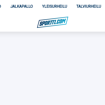
O
JALKAPALLO
YLEISURHEILU
TALVIURHEILU