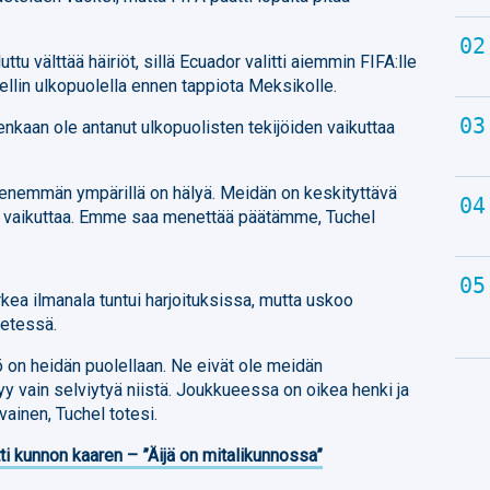
ttu välttää häiriöt, sillä Ecuador valitti aiemmin FIFA:lle
tellin ulkopuolella ennen tappiota Meksikolle.
enkaan ole antanut ulkopuolisten tekijöiden vaikuttaa
 enemmän ympärillä on hälyä. Meidän on keskityttävä
tse vaikuttaa. Emme saa menettää päätämme, Tuchel
kea ilmanala tuntui harjoituksissa, mutta uskoo
detessä.
ö on heidän puolellaan. Ne eivät ole meidän
 vain selviytyä niistä. Joukkueessa on oikea henki ja
avainen, Tuchel totesi.
ti kunnon kaaren – ”Äijä on mitalikunnossa”