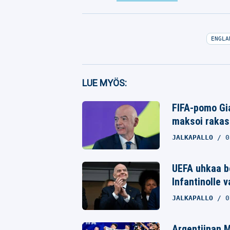
ENGLA
Facebook
LUE MYÖS:
Twitter
FIFA-pomo Gia
maksoi rakast
Whatsapp
JALKAPALLO
0
UEFA uhkaa bo
Infantinolle 
JALKAPALLO
0
Argentiinan M