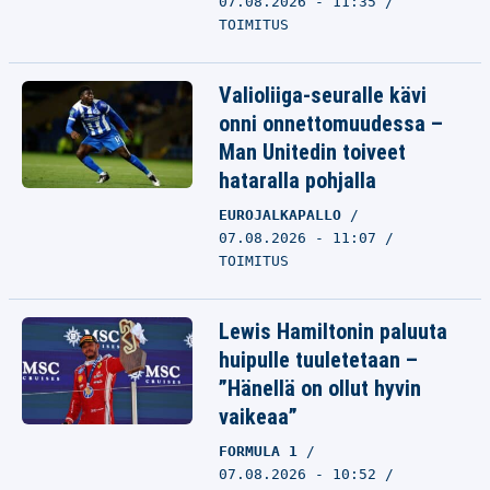
07.08.2026 - 11:35
TOIMITUS
Valioliiga-seuralle kävi
onni onnettomuudessa –
Man Unitedin toiveet
hataralla pohjalla
EUROJALKAPALLO
07.08.2026 - 11:07
TOIMITUS
Lewis Hamiltonin paluuta
huipulle tuuletetaan –
”Hänellä on ollut hyvin
vaikeaa”
FORMULA 1
07.08.2026 - 10:52