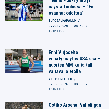
Teemu Pukki yllättyi
näystä Töölössä – ”En
osannut odottaa”
EUROJALKAPALLO
07.08.2026 - 08:42
TOIMITUS
Enni Virjoselta
ennätysnäytös USA:ssa –
nuorten MM-kulta tuli
valtavalla erolla
YLEISURHEILU
07.08.2026 - 08:16
TOIMITUS
Ostiko Arsenal Valioliigan