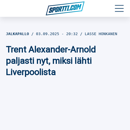
Moottoriurheilu
JALKAPALLO
03.09.2025
- 20:32
LASSE HONKANEN
Jääkiekko
Trent Alexander-Arnold
Jalkapallo
paljasti nyt, miksi lähti
Liverpoolista
Yleisurheilu
Talviurheilu
Muu urheilu
SPORTIVO TV