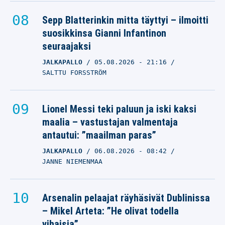
Sepp Blatterinkin mitta täyttyi – ilmoitti
suosikkinsa Gianni Infantinon
seuraajaksi
JALKAPALLO
05.08.2026
- 21:16
SALTTU FORSSTRÖM
Lionel Messi teki paluun ja iski kaksi
maalia – vastustajan valmentaja
antautui: ”maailman paras”
JALKAPALLO
06.08.2026
- 08:42
JANNE NIEMENMAA
Arsenalin pelaajat räyhäsivät Dublinissa
– Mikel Arteta: ”He olivat todella
vihaisia”