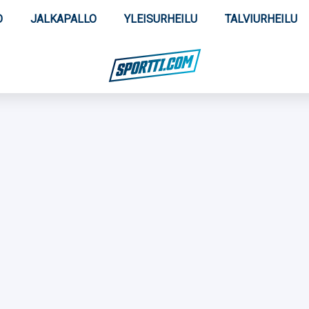
O
JALKAPALLO
YLEISURHEILU
TALVIURHEILU