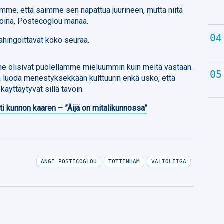
limme, että saimme sen napattua juurineen, mutta niitä
ikoina, Postecoglou manaa.
hingoittavat koko seuraa.
ämme olisivat puolellamme mieluummin kuin meitä vastaan.
an luoda menestyksekkään kulttuurin enkä usko, että
äyttäytyvät sillä tavoin.
ti kunnon kaaren – ”Äijä on mitalikunnossa”
ANGE POSTECOGLOU
TOTTENHAM
VALIOLIIGA