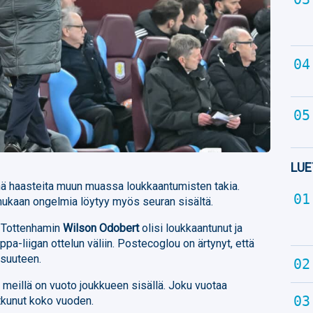
LUE
nnä haasteita muun muassa loukkaantumisten takia.
ukaan ongelmia löytyy myös seuran sisältä.
tä Tottenhamin
Wilson Odobert
olisi loukkaantunut ja
ppa-liigan ottelun väliin. Postecoglou on ärtynyt, että
isuuteen.
tä meillä on vuoto joukkueen sisällä. Joku vuotaa
jatkunut koko vuoden.