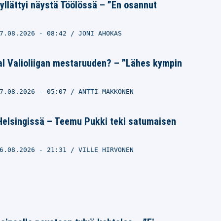
llättyi näystä Töölössä – ”En osannut
7.08.2026
- 08:42
JONI AHOKAS
al Valioliigan mestaruuden? – ”Lähes kympin
7.08.2026
- 05:07
ANTTI MAKKONEN
Helsingissä – Teemu Pukki teki satumaisen
6.08.2026
- 21:31
VILLE HIRVONEN