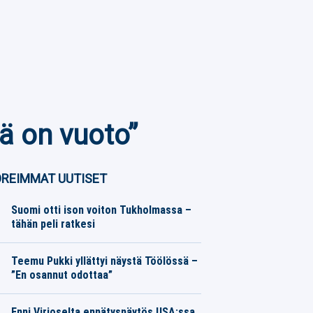
ä on vuoto”
REIMMAT UUTISET
Suomi otti ison voiton Tukholmassa –
tähän peli ratkesi
Koripallo
07.08.2026
Toimitus
Teemu Pukki yllättyi näystä Töölössä –
”En osannut odottaa”
Eurojalkapallo
07.08.2026
Toimitus
Enni Virjoselta ennätysnäytös USA:ssa