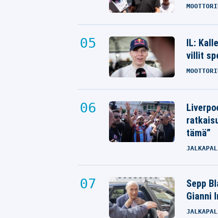
MOOTTORI
IL: Kal
villit s
MOOTTORI
Liverpo
ratkais
tämä”
JALKAPAL
Sepp Bla
Gianni 
JALKAPAL