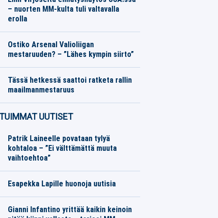
– nuorten MM-kulta tuli valtavalla
erolla
Yleisurheilu
07.08.2026
Toimitus
Ostiko Arsenal Valioliigan
mestaruuden? – ”Lähes kympin siirto”
Jalkapallo
07.08.2026
Toimitus
Tässä hetkessä saattoi ratketa rallin
maailmanmestaruus
Moottoriurheilu
06.08.2026
Toimitus
TUIMMAT UUTISET
Patrik Laineelle povataan tylyä
kohtaloa – ”Ei välttämättä muuta
vaihtoehtoa”
Esapekka Lapille huonoja uutisia
Gianni Infantino yrittää kaikin keinoin