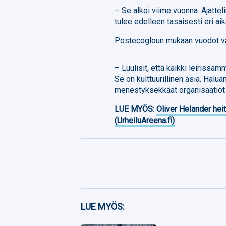
– Se alkoi viime vuonna. Ajatte
tulee edelleen tasaisesti eri a
Postecogloun mukaan vuodot va
– Luulisit, että kaikki leiriss
Se on kulttuurillinen asia. Halu
menestyksekkäät organisaatiot k
LUE MYÖS:
Oliver Helander heit
(UrheiluAreena.fi)
Facebook
LUE MYÖS:
Twitter