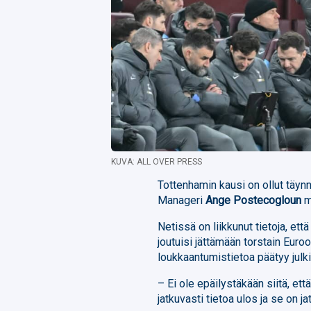
KUVA: ALL OVER PRESS
Tottenhamin kausi on ollut täy
Manageri
Ange Postecogloun
m
Netissä on liikkunut tietoja, et
joutuisi jättämään torstain Euroo
loukkaantumistietoa päätyy julk
– Ei ole epäilystäkään siitä, et
jatkuvasti tietoa ulos ja se on 