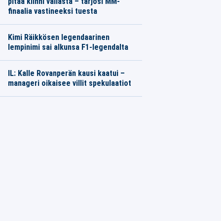
pitää kiinni vallasta – tarjosi MM-
finaalia vastineeksi tuesta
Kimi Räikkösen legendaarinen
lempinimi sai alkunsa F1-legendalta
IL: Kalle Rovanperän kausi kaatui –
manageri oikaisee villit spekulaatiot