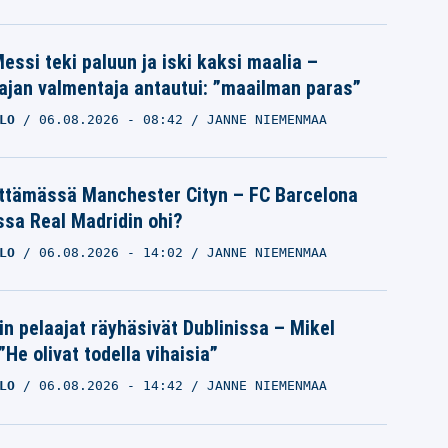
essi teki paluun ja iski kaksi maalia –
ajan valmentaja antautui: ”maailman paras”
LO
06.08.2026
- 08:42
JANNE NIEMENMAA
ättämässä Manchester Cityn – FC Barcelona
ssa Real Madridin ohi?
LO
06.08.2026
- 14:02
JANNE NIEMENMAA
in pelaajat räyhäsivät Dublinissa – Mikel
”He olivat todella vihaisia”
LO
06.08.2026
- 14:42
JANNE NIEMENMAA