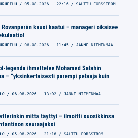
URHEILU
05.08.2026
- 22:16
SALTTU FORSSTRÖM
le Rovanperän kausi kaatui – manageri oikaisee
pekulaatiot
URHEILU
06.08.2026
- 11:45
JANNE NIEMENMAA
ol-legenda ihmettelee Mohamed Salahin
ua – ”yksinkertaisesti parempi pelaaja kuin
LO
06.08.2026
- 13:02
JANNE NIEMENMAA
tterinkin mitta täyttyi – ilmoitti suosikkinsa
Infantinon seuraajaksi
LO
05.08.2026
- 21:16
SALTTU FORSSTRÖM