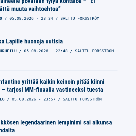
Laineelle povataan tylyä kohtaloa – ”Ei
ättä muuta vaihtoehtoa”
O
05.08.2026
- 23:34
SALTTU FORSSTRÖM
a Lapille huonoja uutisia
URHEILU
05.08.2026
- 22:48
SALTTU FORSSTRÖM
nfantino yrittää kaikin keinoin pitää kiinni
a – tarjosi MM-finaalia vastineeksi tuesta
LO
05.08.2026
- 23:57
SALTTU FORSSTRÖM
ikkösen legendaarinen lempinimi sai alkunsa
ndalta