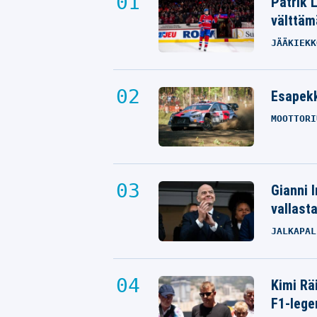
Patrik 
välttäm
JÄÄKIEKK
Esapekk
MOOTTORI
Gianni I
vallast
JALKAPAL
Kimi Rä
F1-lege