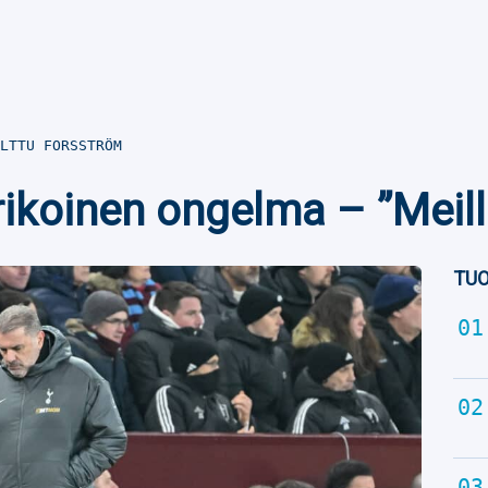
LTTU FORSSTRÖM
rikoinen ongelma – ”Meill
TUO