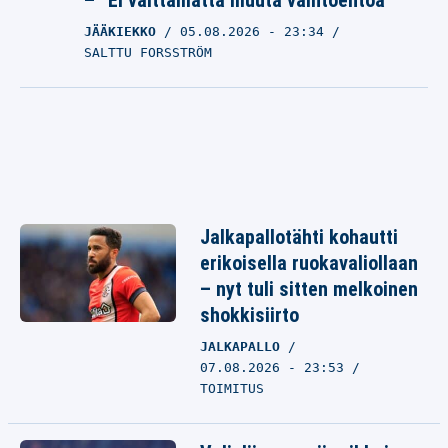
– ”Ei välttämättä muuta vaihtoehtoa”
JÄÄKIEKKO
05.08.2026
- 23:34
SALTTU FORSSTRÖM
Jalkapallotähti kohautti
erikoisella ruokavaliollaan
– nyt tuli sitten melkoinen
shokkisiirto
JALKAPALLO
07.08.2026 - 23:53
TOIMITUS