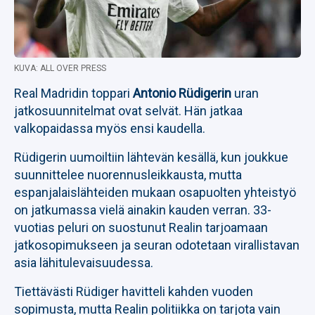
KUVA: ALL OVER PRESS
Real Madridin toppari
Antonio Rüdigerin
uran
jatkosuunnitelmat ovat selvät. Hän jatkaa
valkopaidassa myös ensi kaudella.
Rüdigerin uumoiltiin lähtevän kesällä, kun joukkue
suunnittelee nuorennusleikkausta, mutta
espanjalaislähteiden mukaan osapuolten yhteistyö
on jatkumassa vielä ainakin kauden verran. 33-
vuotias peluri on suostunut Realin tarjoamaan
jatkosopimukseen ja seuran odotetaan virallistavan
asia lähitulevaisuudessa.
Tiettävästi Rüdiger havitteli kahden vuoden
sopimusta, mutta Realin politiikka on tarjota vain