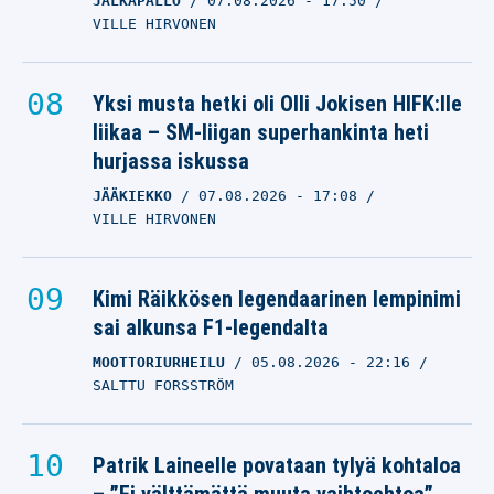
JALKAPALLO
07.08.2026
- 17:50
VILLE HIRVONEN
Yksi musta hetki oli Olli Jokisen HIFK:lle
liikaa – SM-liigan superhankinta heti
hurjassa iskussa
JÄÄKIEKKO
07.08.2026
- 17:08
VILLE HIRVONEN
Kimi Räikkösen legendaarinen lempinimi
sai alkunsa F1-legendalta
MOOTTORIURHEILU
05.08.2026
- 22:16
SALTTU FORSSTRÖM
Patrik Laineelle povataan tylyä kohtaloa