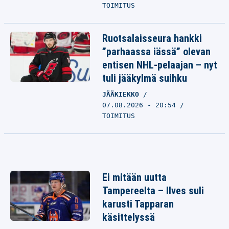
TOIMITUS
Ruotsalaisseura hankki
”parhaassa iässä” olevan
entisen NHL-pelaajan – nyt
tuli jääkylmä suihku
JÄÄKIEKKO
07.08.2026 - 20:54
TOIMITUS
Ei mitään uutta
Tampereelta – Ilves suli
karusti Tapparan
käsittelyssä