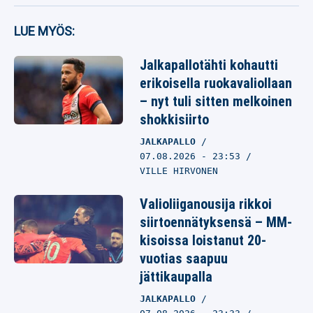
LUE MYÖS:
Jalkapallotähti kohautti
erikoisella ruokavaliollaan
– nyt tuli sitten melkoinen
shokkisiirto
JALKAPALLO
07.08.2026
- 23:53
VILLE HIRVONEN
Valioliiganousija rikkoi
siirtoennätyksensä – MM-
kisoissa loistanut 20-
vuotias saapuu
jättikaupalla
JALKAPALLO