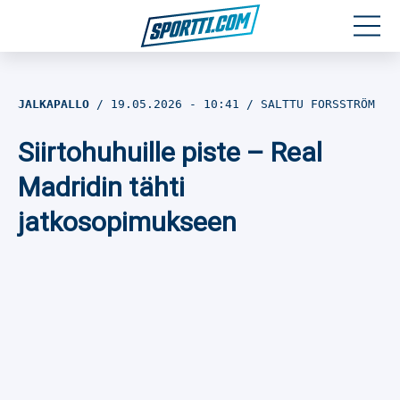
Moottoriurheilu
JALKAPALLO
19.05.2026
- 10:41
SALTTU FORSSTRÖM
Jääkiekko
Siirtohuhuille piste – Real
Jalkapallo
Madridin tähti
jatkosopimukseen
Yleisurheilu
Talviurheilu
Muu urheilu
SPORTIVO TV