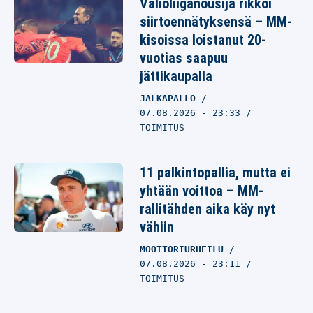
Valioliiganousija rikkoi
siirtoennätyksensä – MM-
kisoissa loistanut 20-
vuotias saapuu
jättikaupalla
JALKAPALLO
07.08.2026 - 23:33
TOIMITUS
11 palkintopallia, mutta ei
yhtään voittoa – MM-
rallitähden aika käy nyt
vähiin
MOOTTORIURHEILU
07.08.2026 - 23:11
TOIMITUS