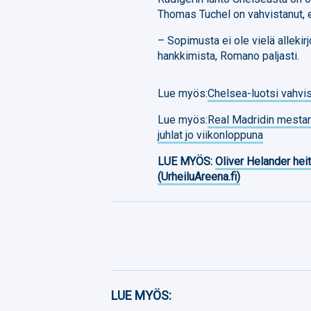
Thomas Tuchel on vahvistanut, 
– Sopimusta ei ole vielä allekir
hankkimista, Romano paljasti.
Lue myös:
Chelsea-luotsi vahvis
Lue myös:
Real Madridin mestaru
juhlat jo viikonloppuna
LUE MYÖS:
Oliver Helander heit
(UrheiluAreena.fi)
Facebook
LUE MYÖS: