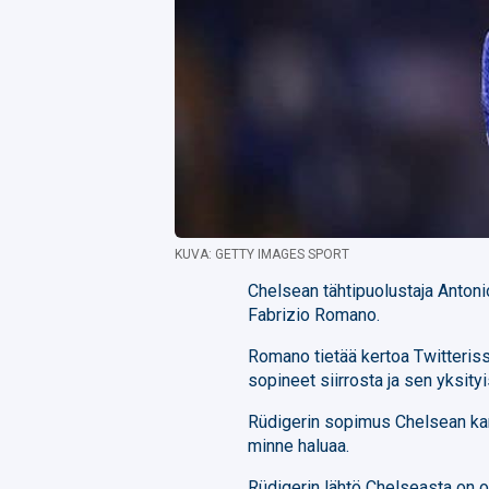
KUVA: GETTY IMAGES SPORT
Chelsean tähtipuolustaja Antonio
Fabrizio Romano.
Romano tietää kertoa Twitterissä
sopineet siirrosta ja sen yksity
Rüdigerin sopimus Chelsean kan
minne haluaa.
Rüdigerin lähtö Chelseasta on o