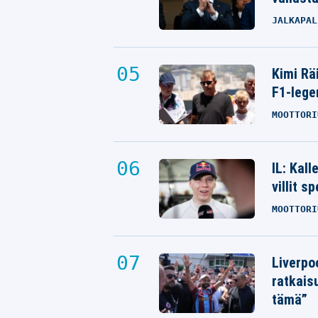
JALKAPAL
Kimi Rä
F1-lege
MOOTTORI
IL: Kal
villit s
MOOTTORI
Liverpo
ratkais
tämä”