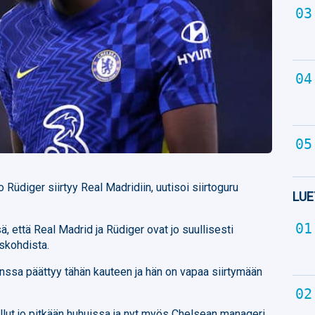
 Rüdiger siirtyy Real Madridiin, uutisoi siirtoguru
LUE
, että Real Madrid ja Rüdiger ovat jo suullisesti
iskohdista.
ssa päättyy tähän kauteen ja hän on vapaa siirtymään
llut jo pitkään huhuissa ja nyt myös Chelsean manageri