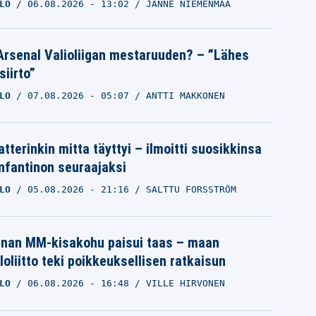
LO
06.08.2026
- 13:02
JANNE NIEMENMAA
Arsenal Valioliigan mestaruuden? – ”Lähes
siirto”
LO
07.08.2026
- 05:07
ANTTI MAKKONEN
tterinkin mitta täyttyi – ilmoitti suosikkinsa
Infantinon seuraajaksi
LO
05.08.2026
- 21:16
SALTTU FORSSTRÖM
inan MM-kisakohu paisui taas – maan
loliitto teki poikkeuksellisen ratkaisun
LO
06.08.2026
- 16:48
VILLE HIRVONEN