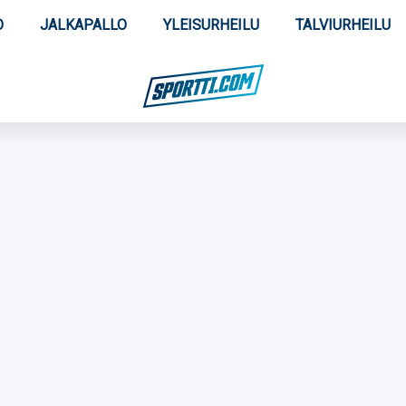
O
JALKAPALLO
YLEISURHEILU
TALVIURHEILU