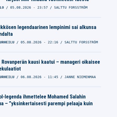
LO
05.08.2026
- 23:57
SALTTU FORSSTRÖM
ikkösen legendaarinen lempinimi sai alkunsa
ndalta
URHEILU
05.08.2026
- 22:16
SALTTU FORSSTRÖM
le Rovanperän kausi kaatui – manageri oikaisee
pekulaatiot
URHEILU
06.08.2026
- 11:45
JANNE NIEMENMAA
ol-legenda ihmettelee Mohamed Salahin
ua – ”yksinkertaisesti parempi pelaaja kuin