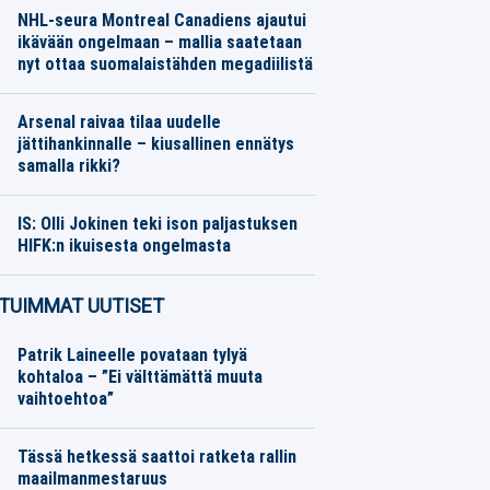
NHL-seura Montreal Canadiens ajautui
ikävään ongelmaan – mallia saatetaan
nyt ottaa suomalaistähden megadiilistä
Jääkiekko
07.08.2026
Toimitus
Arsenal raivaa tilaa uudelle
jättihankinnalle – kiusallinen ennätys
samalla rikki?
Jalkapallo
07.08.2026
Toimitus
IS: Olli Jokinen teki ison paljastuksen
HIFK:n ikuisesta ongelmasta
Jääkiekko
07.08.2026
Toimitus
TUIMMAT UUTISET
Patrik Laineelle povataan tylyä
kohtaloa – ”Ei välttämättä muuta
vaihtoehtoa”
Tässä hetkessä saattoi ratketa rallin
maailmanmestaruus