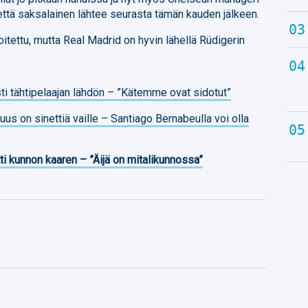
että saksalainen lähtee seurasta tämän kauden jälkeen.
joitettu, mutta Real Madrid on hyvin lähellä Rüdigerin
ti tähtipelaajan lähdön – ”Kätemme ovat sidotut”
us on sinettiä vaille – Santiago Bernabeulla voi olla
ti kunnon kaaren – ”Äijä on mitalikunnossa”