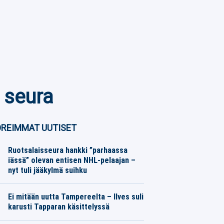
 seura
REIMMAT UUTISET
Ruotsalaisseura hankki ”parhaassa
iässä” olevan entisen NHL-pelaajan –
nyt tuli jääkylmä suihku
Jääkiekko
07.08.2026
Toimitus
Ei mitään uutta Tampereelta – Ilves suli
karusti Tapparan käsittelyssä
Jääkiekko
07.08.2026
Toimitus