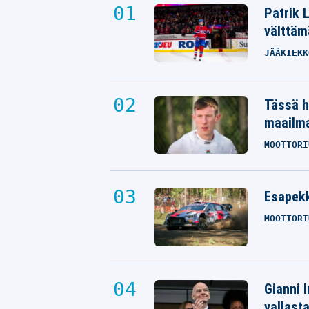
Patrik 
välttäm
JÄÄKIEKK
Tässä h
maailm
MOOTTORI
Esapekk
MOOTTORI
Gianni I
vallast