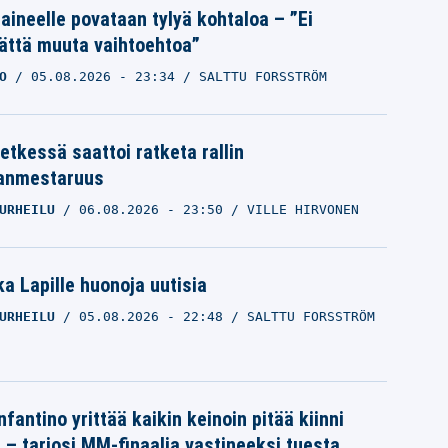
Laineelle povataan tylyä kohtaloa – ”Ei
ättä muuta vaihtoehtoa”
O
05.08.2026
- 23:34
SALTTU FORSSTRÖM
etkessä saattoi ratketa rallin
anmestaruus
URHEILU
06.08.2026
- 23:50
VILLE HIRVONEN
a Lapille huonoja uutisia
URHEILU
05.08.2026
- 22:48
SALTTU FORSSTRÖM
nfantino yrittää kaikin keinoin pitää kiinni
a – tarjosi MM-finaalia vastineeksi tuesta