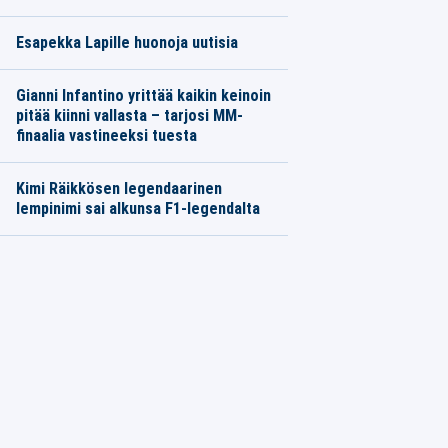
Esapekka Lapille huonoja uutisia
Gianni Infantino yrittää kaikin keinoin
pitää kiinni vallasta – tarjosi MM-
finaalia vastineeksi tuesta
Kimi Räikkösen legendaarinen
lempinimi sai alkunsa F1-legendalta