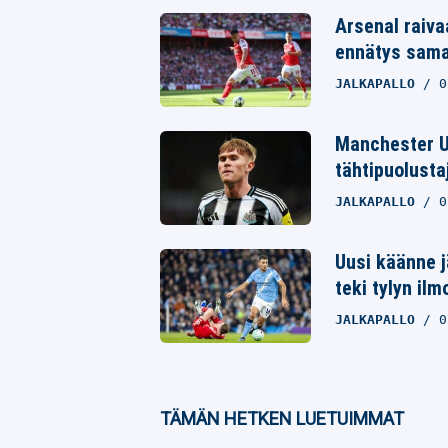
Twitter
Arsenal raivaa
ennätys samal
Whatsapp
JALKAPALLO
0
Manchester U
tähtipuolusta
JALKAPALLO
0
Uusi käänne j
teki tylyn il
JALKAPALLO
0
TÄMÄN HETKEN LUETUIMMAT