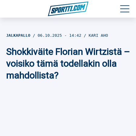
Moottoriurheilu
JALKAPALLO
06.10.2025
- 14:42
KARI AHO
Jääkiekko
Shokkiväite Florian Wirtzistä –
Jalkapallo
voisiko tämä todellakin olla
mahdollista?
Yleisurheilu
Talviurheilu
Muu urheilu
SPORTIVO TV