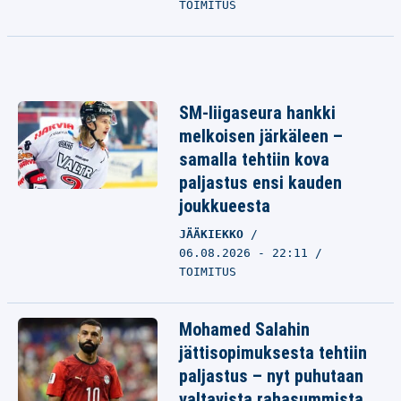
TOIMITUS
SM-liigaseura hankki
melkoisen järkäleen –
samalla tehtiin kova
paljastus ensi kauden
joukkueesta
JÄÄKIEKKO
06.08.2026 - 22:11
TOIMITUS
Mohamed Salahin
jättisopimuksesta tehtiin
paljastus – nyt puhutaan
valtavista rahasummista