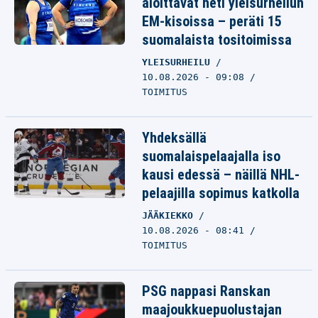
aloittavat heti yleisurheilun
EM-kisoissa – peräti 15
suomalaista tositoimissa
YLEISURHEILU
10.08.2026 - 09:08
TOIMITUS
Yhdeksällä
suomalaispelaajalla iso
kausi edessä – näillä NHL-
pelaajilla sopimus katkolla
JÄÄKIEKKO
10.08.2026 - 08:41
TOIMITUS
PSG nappasi Ranskan
maajoukkuepuolustajan