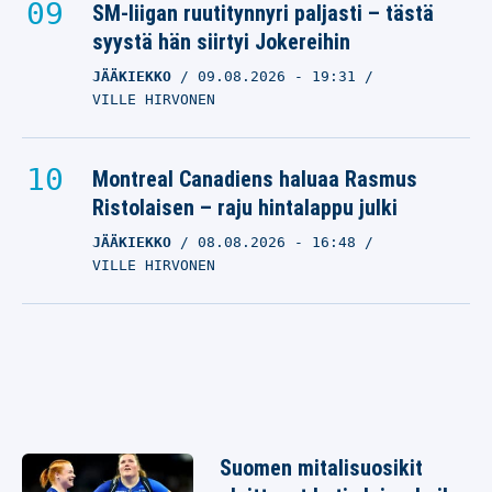
SM-liigan ruutitynnyri paljasti – tästä
syystä hän siirtyi Jokereihin
JÄÄKIEKKO
09.08.2026
- 19:31
VILLE HIRVONEN
Montreal Canadiens haluaa Rasmus
Ristolaisen – raju hintalappu julki
JÄÄKIEKKO
08.08.2026
- 16:48
VILLE HIRVONEN
Suomen mitalisuosikit