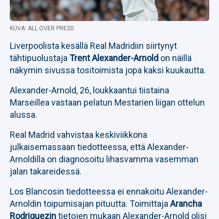
KUVA: ALL OVER PRESS
Liverpoolista kesällä Real Madridiin siirtynyt
tähtipuolustaja
Trent Alexander-Arnold
on näillä
näkymin sivussa tositoimista jopa kaksi kuukautta.
Alexander-Arnold, 26, loukkaantui tiistaina
Marseillea vastaan pelatun Mestarien liigan ottelun
alussa.
Real Madrid vahvistaa keskiviikkona
julkaisemassaan tiedotteessa, että Alexander-
Arnoldilla on diagnosoitu lihasvamma vasemman
jalan takareidessä.
Los Blancosin tiedotteessa ei ennakoitu Alexander-
Arnoldin toipumisajan pituutta. Toimittaja
Arancha
Rodriguezin
tietojen mukaan Alexander-Arnold olisi