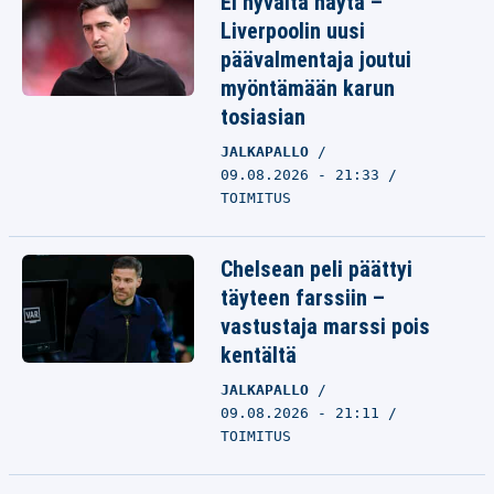
Ei hyvältä näytä –
Liverpoolin uusi
päävalmentaja joutui
myöntämään karun
tosiasian
JALKAPALLO
09.08.2026 - 21:33
TOIMITUS
Chelsean peli päättyi
täyteen farssiin –
vastustaja marssi pois
kentältä
JALKAPALLO
09.08.2026 - 21:11
TOIMITUS