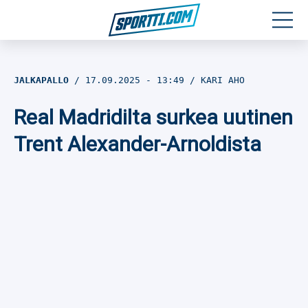
Moottoriurheilu
JALKAPALLO
17.09.2025
- 13:49
KARI AHO
Jääkiekko
Real Madridilta surkea uutinen
Jalkapallo
Trent Alexander-Arnoldista
Yleisurheilu
Talviurheilu
Muu urheilu
SPORTIVO TV